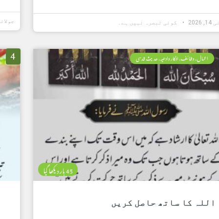
جولائی 06, 6
 2026
کوئی تبصرہ نہیں ہے۔
4
اعمال، وظائف، اذکار وادعیہ، حدیث قدسی
45 بار دیکھا گیا
اللہ کا ساتھ حاصل کریں