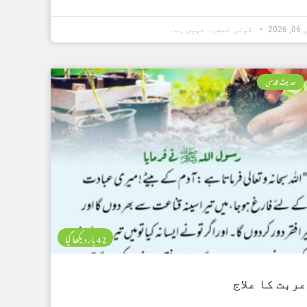
202
کوئی تبصرہ نہیں ہے۔
حدیث قدسی
42 بار دیکھا گیا
عربت کا علاج