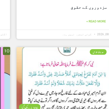
مزدوروں کے حقوق
READ MORE »
کوئی تبصرہ نہیں ہے۔
اکتوبر 18,
10
حدیث قدسی
306 بار دیکھا گیا