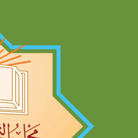
Ski
t
conten