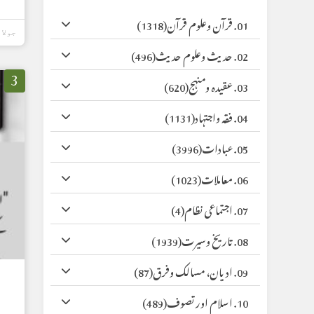
01. قرآن وعلوم قرآن
(1318)
جولائی 14,
02. حدیث وعلوم حدیث
(496)
3
03. عقیدہ ومنہج
(620)
04. فقہ واجتہاد
(1131)
05. عبادات
(3996)
06. معاملات
(1023)
07. اجتماعی نظام
(4)
08. تاریخ وسیرت
(1939)
09. ادیان، مسالک وفرق
(87)
10. اسلام اور تصوف
(489)