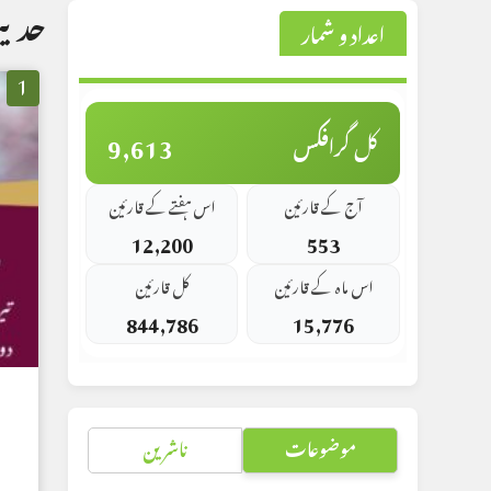
حدی
اعداد و شمار
1
9,613
کل گرافکس
آج کے قارئین
اس ہفتے کے قارئین
12,200
553
اس ماہ کے قارئین
کل قارئین
844,786
15,776
موضوعات
ناشرین