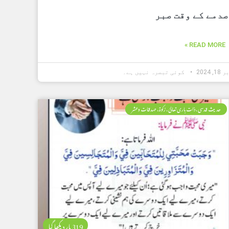
صدمے کے وقت صبر
READ MORE »
 2024
کوئی تبصرہ نہیں ہے۔
حدیث قدسی، ذات باری تعالیٰ، زکوۃ، صدقات وعشر
319 بار دیکھا گیا