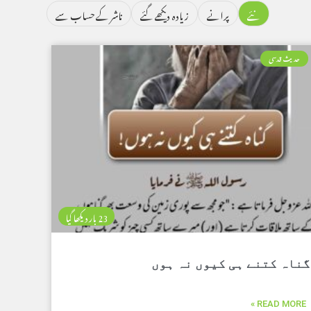
نئے
پرانے
زیادہ دیکھے گئے
ناشر کے حساب سے
حدیث قدسی
23 بار دیکھا گیا
گناہ کتنے ہی کیوں نہ ہوں
READ MORE »