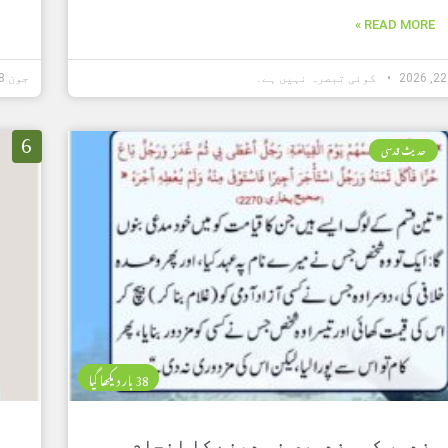
READ MORE »
کوئی تبصرہ نہیں ہے۔
جون 18, 2026
6
حدیث قدسی
38 بار دیکھا گیا
مزدور کی مزدوری نہ دینے کا انجام