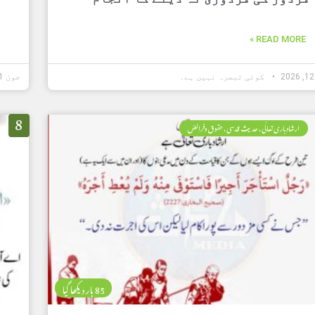
READ MORE »
کوئی تبصرہ نہیں ہے۔
جون 11, 2026
8
ارشاد باری تعالٰی، حدیث قدسی، حقوق وفرائض
85 بار دیکھا گیا