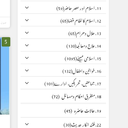
11. اسلام اور عصر حاضر
(59)
12. اسلام کا نظام قضا
(65)
جون 22, 2026
13. حلال وحرام
(65)
5
14. علاج ومعالجہ
(130)
15. اسلامی مہینے
(1095)
16. خواتین واطفال
(132)
17. جماعتیں، تحریکیں، ادارے
(101)
18. متفرق احکام ومسائل
(72)
19. حالات حاضرہ
(45)
22. فتنہ انکار حدیث
(30)