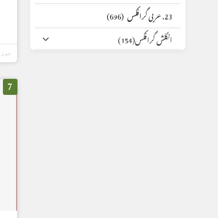
23. عربی گرافکس
(696)
انگلش گرافکس
(154)
جون 12, 2026
7