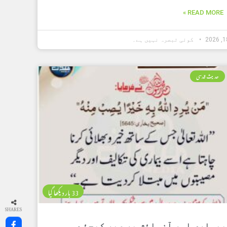
READ MORE »
کوئی تبصرہ نہیں ہے۔
حدیث قدسی
33 بار دیکھا گیا
SHARES
بیماری اور آزمائش پر صبر کیجئے