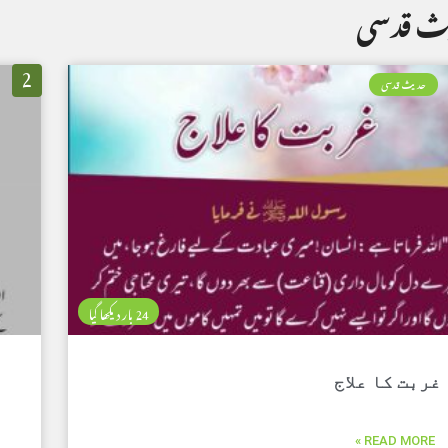
ث قدسی
2
حدیث قدسی
24 بار دیکھا گیا
غربت کا علاج
READ MORE »