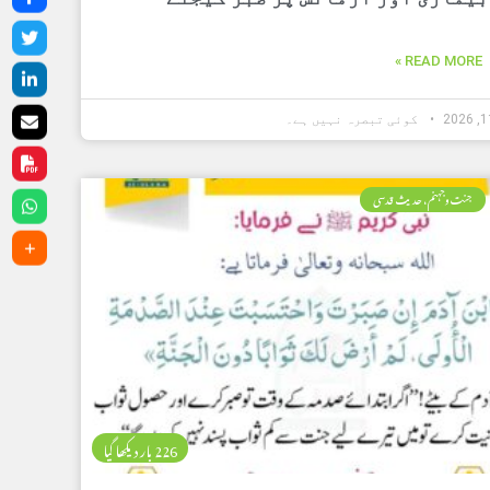
READ MORE »
کوئی تبصرہ نہیں ہے۔
جنت وجہنم، حدیث قدسی
226 بار دیکھا گیا