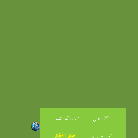
صفحہ اول
ہمارا تعارف
ہم سے رابطہ
صفر المظفر