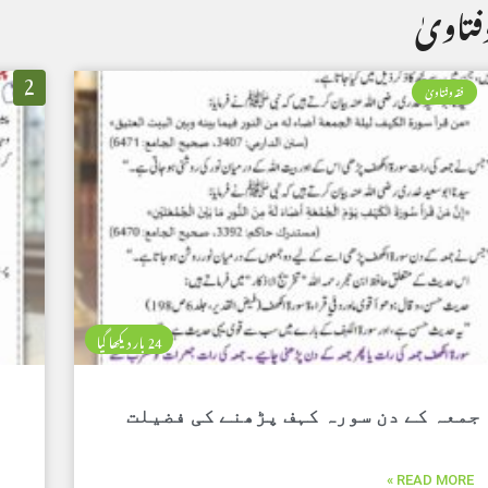
فتاویٰ
2
فقہ وفتاویٰ
24 بار دیکھا گیا
جمعہ کے دن سورہ کہف پڑھنے کی فضیلت
READ MORE »