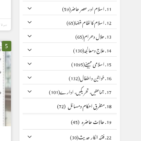
11. اسلام اور عصر حاضر
(59)
12. اسلام کا نظام قضا
(65)
جولائی 17,
13. حلال وحرام
(65)
5
14. علاج ومعالجہ
(130)
15. اسلامی مہینے
(1095)
16. خواتین واطفال
(132)
17. جماعتیں، تحریکیں، ادارے
(101)
18. متفرق احکام ومسائل
(72)
19. حالات حاضرہ
(45)
22. فتنہ انکار حدیث
(30)