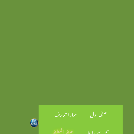
صفحہ اول
ہمارا تعارف
ہم سے رابطہ
صفر المظفر