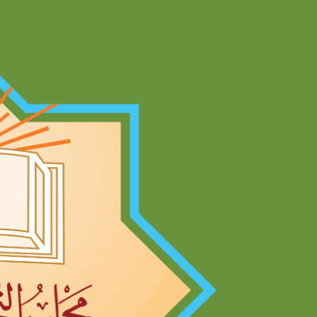
Ski
t
conten