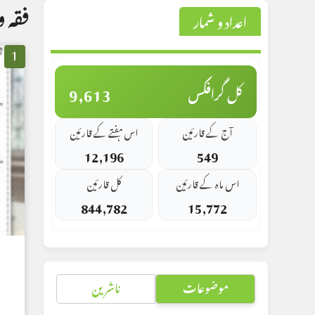
فقہ و
اعداد و شمار
1
9,613
کل گرافکس
آج کے قارئین
اس ہفتے کے قارئین
12,196
549
اس ماہ کے قارئین
کل قارئین
844,782
15,772
موضوعات
ناشرین