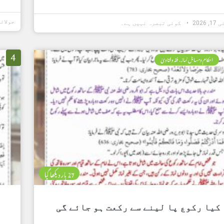
جولائی 17, 6
 2026
کوئی تبصرہ نہیں ہے۔
4
احکام ومسائل نماز، فقہ وفتاویٰ
27 بار دیکھا گیا
کیا رکوع پا لینے سے رکعت ہو جائے گی