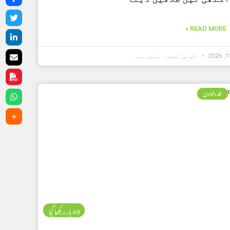
READ MORE »
کوئی تبصرہ نہیں ہے۔
فقہ وفتاویٰ
49 بار دیکھا گیا