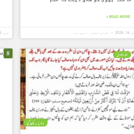
READ MORE »
 2026
کوئی تبصرہ نہیں ہے۔
جون 15, 2026
8
فقہ وفتاویٰ
51 بار دیکھا گیا