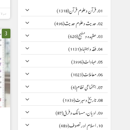
01. قرآن وعلوم قرآن
(1318)
جولائی 17,
02. حدیث وعلوم حدیث
(496)
3
03. عقیدہ ومنہج
(620)
04. فقہ واجتہاد
(1131)
05. عبادات
(3996)
06. معاملات
(1023)
07. اجتماعی نظام
(4)
08. تاریخ وسیرت
(1939)
09. ادیان، مسالک وفرق
(87)
10. اسلام اور تصوف
(489)