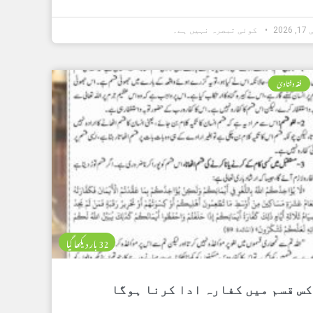
202
کوئی تبصرہ نہیں ہے۔
فقہ وفتاویٰ
32 بار دیکھا گیا
کس قسم میں کفارہ ادا کرنا ہوگا