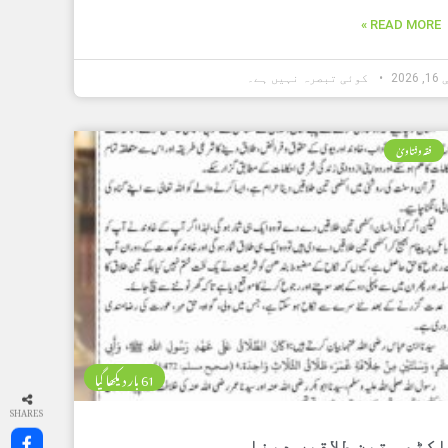
READ MORE »
202
کوئی تبصرہ نہیں ہے۔
فقہ وفتاویٰ
61 بار دیکھا گیا
SHARES
اکٹھی تین طلاقیں دینا