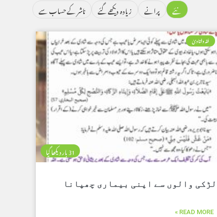
نئے
پرانے
زیادہ دیکھے گئے
ناشر کے حساب سے
فقہ وفتاویٰ
31 بار دیکھا گیا
لڑکی والوں سے اپنی بیماری چھپانا
READ MORE »