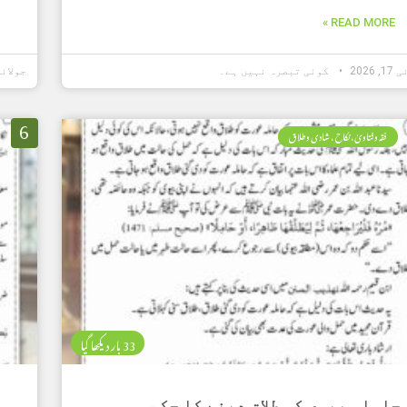
READ MORE »
 2026
کوئی تبصرہ نہیں ہے۔
جولائی 16, 6
6
فقہ وفتاویٰ، نکاح ، شادی وطلاق
33 بار دیکھا گیا
حاملہ بیوی کو طلاق دینے کا حکم