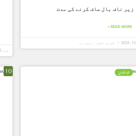
زیر ناف بال صاف کرنے کی مدت
READ MORE »
کوئی تبصرہ نہیں ہے۔
جون 15, 2026
10
فقہ وفتاویٰ