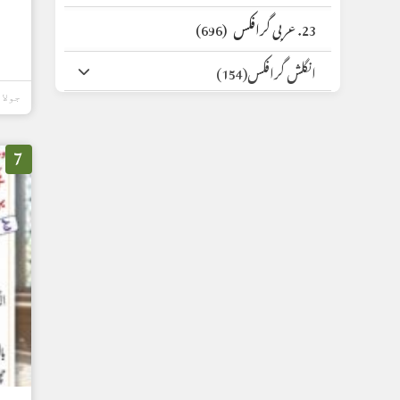
23. عربی گرافکس
(696)
انگلش گرافکس
(154)
جولائی 16,
7