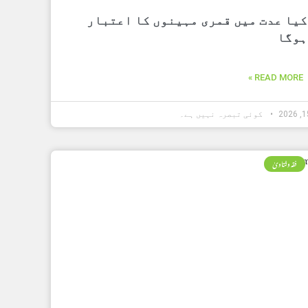
کیا عدت میں قمری مہینوں کا اعتبار
ہوگا
READ MORE »
کوئی تبصرہ نہیں ہے۔
فقہ وفتاویٰ