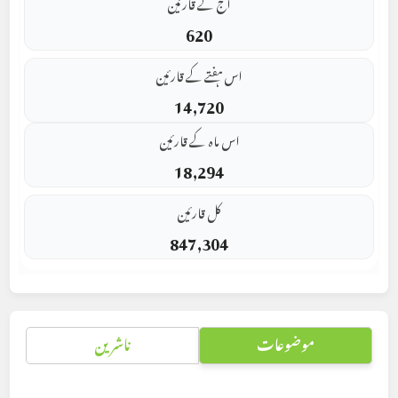
آج کے قارئین
620
اس ہفتے کے قارئین
14,720
اس ماہ کے قارئین
18,294
کل قارئین
847,304
موضوعات
ناشرین