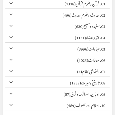
01. قرآن وعلوم قرآن
(1318)
02. حدیث وعلوم حدیث
(496)
03. عقیدہ ومنہج
(620)
04. فقہ واجتہاد
(1131)
05. عبادات
(3996)
06. معاملات
(1023)
07. اجتماعی نظام
(4)
08. تاریخ وسیرت
(1939)
09. ادیان، مسالک وفرق
(87)
10. اسلام اور تصوف
(489)