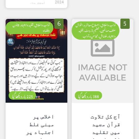
2024
نہیں ہے۔
6
5
آداب واخلاق، اصلاح معاشرہ، اقوال
آداب واخلاق، تقلید واجتہاد، قانون
سلف صالحین، تعلیم وتربیت، تقلید
وقضاء
واجتہاد، فضائل، محاسن و آداب
388 بار دیکھا گیا
225 بار دیکھا گیا
آج کل تلاوت
اخلاص پر
قرآن مجید
مبنی غلط
میں تقلید
اجتہاد پر