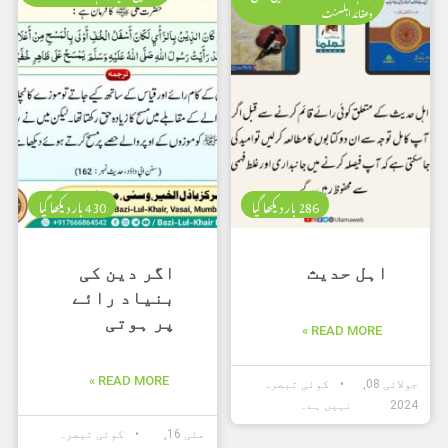
وعقائد اہلسنت
286 بار دیکھا گیا
430 بار دیکھا گیا
اہل حدیث
اگر دین کی
بنیاد رائے
پر ہوتی
READ MORE »
READ MORE »
جولائی 08,
کوئی تبصرہ
2024
نہیں ہے۔
مئی 16,
کوئی تبصرہ