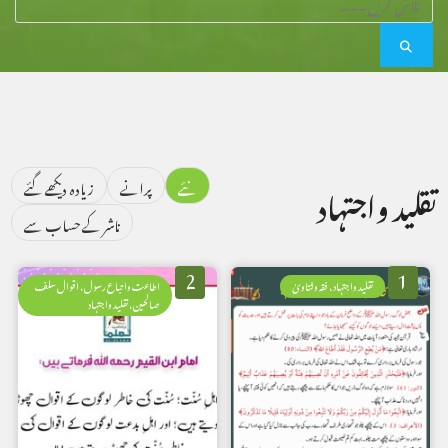
نئے
پرانے
زیادہ دیکھے گئے
تقلید واجتہاد
ناشر کے حساب سے
2
1
تقلید واجتہاد، فقہ وفتاویٰ
اطاعت واتباع رسول، اقوال سلف
صالحین، تقلید واجتہاد