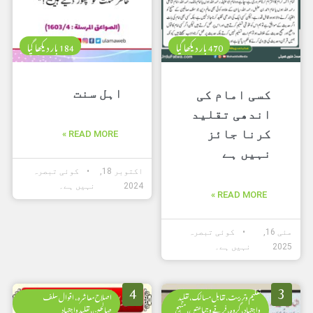
470 بار دیکھا گیا
184 بار دیکھا گیا
اہل سنت
کسی امام کی
اندھی تقلید
کرنا جائز
READ MORE »
نہیں ہے
اکتوبر 18,
کوئی تبصرہ
2024
نہیں ہے۔
READ MORE »
مئی 16,
کوئی تبصرہ
2025
نہیں ہے۔
4
3
تعلیم وتربیت، تقابل مسالک، تقلید
اصلاح معاشرہ، اقوال سلف
واجتہاد، گروہ، فرقے وجماعتیں، منہج
صالحین، تقلید واجتہاد