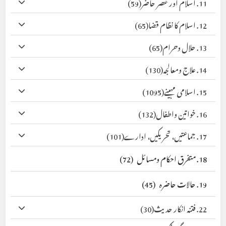
11. اسلام اور عصر حاضر
(59)
12. اسلام کا نظام قضا
(65)
13. حلال وحرام
(65)
14. علاج ومعالجہ
(130)
15. اسلامی مہینے
(1095)
16. خواتین واطفال
(132)
17. جماعتیں، تحریکیں، ادارے
(101)
18. متفرق احکام ومسائل
(72)
19. حالات حاضرہ
(45)
22. فتنہ انکار حدیث
(30)