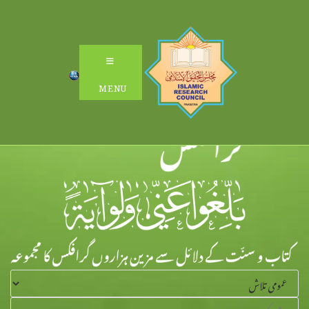
Ski
t
conten
MENU