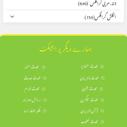
23. عربی گرافکس
(696)
انگلش گرافکس
(154)
ہمارے دیگر پراجیکٹ
محدث سٹوڈیو
محدث سٹور
محدث لائبریری
محدث حدیث
محدث فتویٰ
محدث فورم
محدث میگزین
رسائل وجرائد
قرآن لائبریری
مکتبہ شاملہ اردو
محدث خطیب