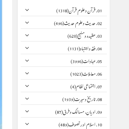
01. قرآن وعلوم قرآن
(1318)
02. حدیث وعلوم حدیث
(496)
03. عقیدہ ومنہج
(620)
04. فقہ واجتہاد
(1131)
05. عبادات
(3996)
06. معاملات
(1023)
07. اجتماعی نظام
(4)
08. تاریخ وسیرت
(1939)
09. ادیان، مسالک وفرق
(87)
10. اسلام اور تصوف
(489)