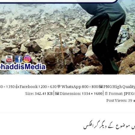
0 × 1350
👍 Facebook
1200 × 630
💬 WhatsApp
800 × 800
🖼 PNG
High Qualit
342.41 KB
| 🖼 Dimension:
1334 × 1600
| 📄 Format:
JPEG

Post Views:
39
اس موضوع کے دیگر گراف