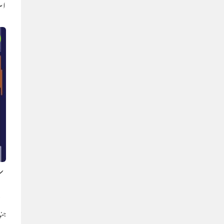
اس
ک
ہ
جنوری 