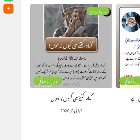
حدیث قدسی
گیا
23 بار دیکھا گیا
ی ہے
گناہ کتنے ہی کیوں نہ ہوں
جولائی 6, 2026