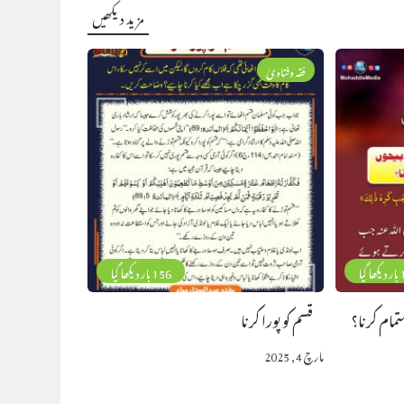
مزید دیکھیں
فقہ وفتاویٰ
گیا
156 بار دیکھا گیا
مام کرنا؟
قسم کو پورا کرنا
مارچ 4, 2025