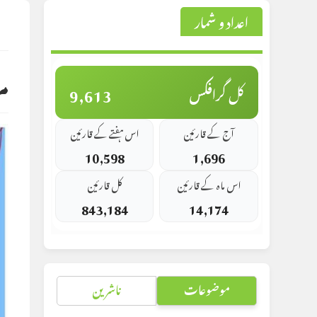
اعداد و شمار
st
d:
م
9,613
کل گرافکس
آج کے قارئین
اس ہفتے کے قارئین
10,598
1,696
اس ماہ کے قارئین
کل قارئین
843,184
14,174
موضوعات
ناشرین