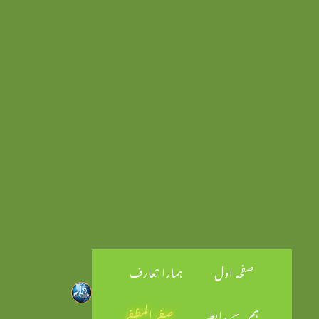
صفحہ اول
ہمارا تعارف
ہم سے رابطہ
صفر المظفر