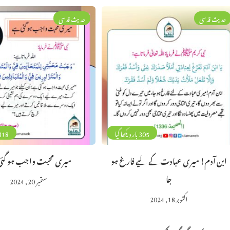
حدیث قدسی
حدیث قدسی
305 بار دیکھا گیا
318 بار دیکھا 
ابن آدم! میری عبادت کے لیے فارغ ہو
میری محبت واجب ہو گئ
جا
ستمبر 20, 2024
اکتوبر 18, 2024