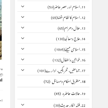
(59)
11. اسلام اور عصر حاضر
(65)
12. اسلام کا نظام قضا
(65)
13. حلال وحرام
(130)
14. علاج ومعالجہ
(1095)
15. اسلامی مہینے
(132)
16. خواتین واطفال
y
⬇ Original
(101)
17. جماعتیں، تحریکیں، ادارے
 Size:
(72)
18. متفرق احکام ومسائل
(45)
19. حالات حاضرہ
کس
(30)
22. فتنہ انکار حدیث