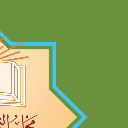
Ski
t
conten