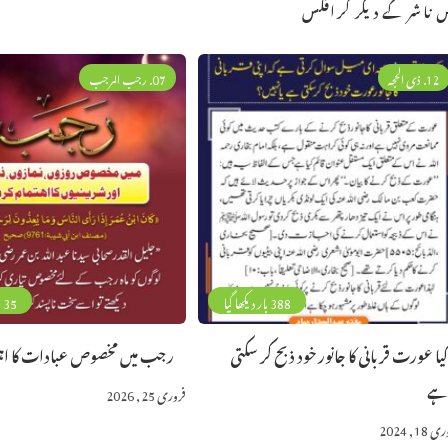
 ناشر کے دیگر گرافکس
12. ذی الحجہ
07. رجب المرجب
388 بار دیکھا گیا
135 بار دیکھا 
یا عورت قربانی کا جانور خود ذبح کر سکتی
رجب میں مخصوص عبادات کا اہت
ے
فروری 25, 2026
18, 2024