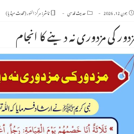
Po
جون 12, 2026
Post
حدیث قدسی
ناشر:
مرکز النور (محدث میڈیا)
category:
publishe
زدور کی مزدوری نہ دینے کا انجام