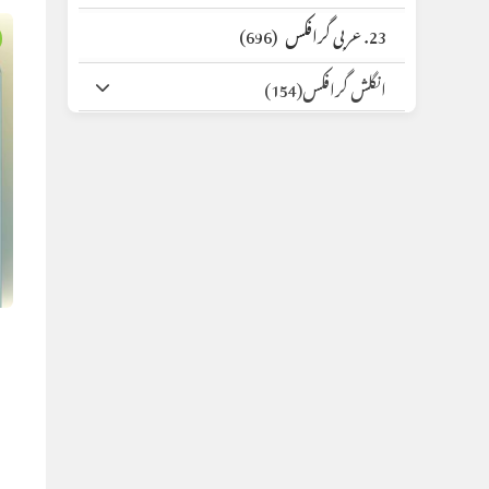
23. عربی گرافکس
(696)
انگلش گرافکس
(154)