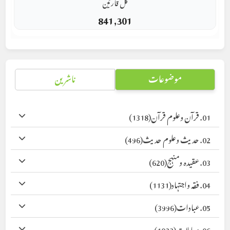
کل قارئین
841,301
موضوعات
ناشرین
01. قرآن وعلوم قرآن
(1318)
02. حدیث وعلوم حدیث
(496)
03. عقیدہ ومنہج
(620)
04. فقہ واجتہاد
(1131)
05. عبادات
(3996)
06. معاملات
(1023)