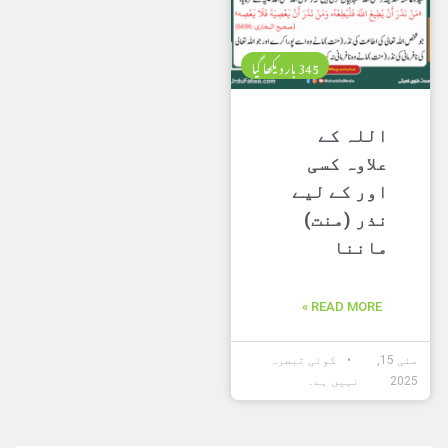
345 بار دیکھا گیا
اللہ کے
علاوہ کسی
اور کے لیے
نذر (منت)
ماننا
READ MORE »
مئی 15,
کوئی تبصرہ
2025
نہیں ہے۔