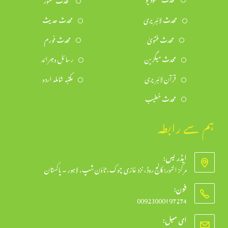
محدث لائبریری
محدث حدیث
محدث فتویٰ
محدث فورم
محدث میگزین
رسائل وجرائد
قرآن لائبریری
مکتبہ شاملہ اردو
محدث خطیب
ہم سے رابطہ
ایڈریس:
مرکز النور: کالج روڈ، نزد غازی چوک، ٹاؤن شپ، لاہور ۔ پاکستان
فون:
00923000197274
Opens
ای میل:
in