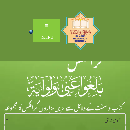
Ski
t
conten
MENU