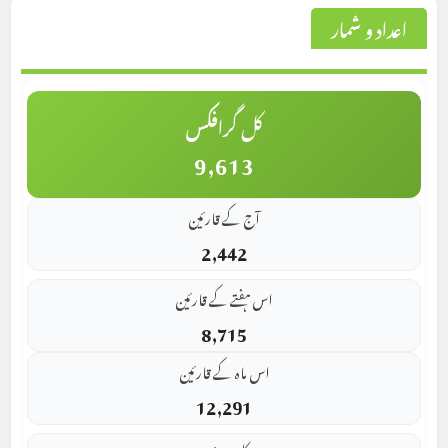
اعداد و شمار
کل گرافکس
9,613
آج کے قارئین
2,442
اس ہفتے کے قارئین
8,715
اس ماہ کے قارئین
12,291