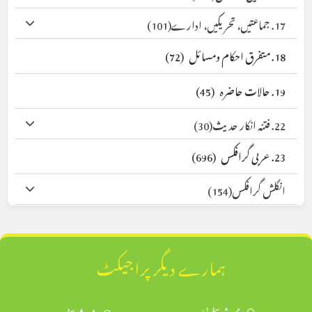
17. جماعتیں، تحریکیں، ادارے
(101)
18. متفرق احکام ومسائل
(72)
19. حالات حاضرہ
(45)
22. فتنہ انکار حدیث
(30)
23. عربی گرافکس
(696)
انگلش گرافکس
(154)
ہمارے دیگر پراجیکٹ
محدث سٹوڈیو
محدث سٹور