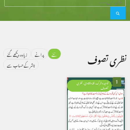
نئے
پرانے
زیادہ دیکھے گئے
نظری تصوف
ناشر کے حساب سے
1
توحید وشرک، فقہ وفتاویٰ، نظری
تصوف