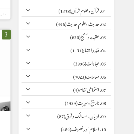
01. قرآن وعلوم قرآن
(1318)
مارچ 10, 6
02. حدیث وعلوم حدیث
(496)
3
03. عقیدہ ومنہج
(620)
04. فقہ واجتہاد
(1131)
05. عبادات
(3996)
06. معاملات
(1023)
07. اجتماعی نظام
(4)
08. تاریخ وسیرت
(1939)
09. ادیان، مسالک وفرق
(87)
10. اسلام اور تصوف
(489)