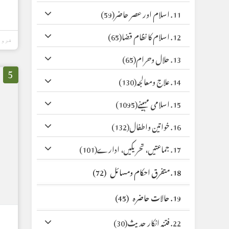
11. اسلام اور عصر حاضر
(59)
12. اسلام کا نظام قضا
(65)
فروری 16,
13. حلال وحرام
(65)
5
14. علاج ومعالجہ
(130)
15. اسلامی مہینے
(1095)
16. خواتین واطفال
(132)
17. جماعتیں، تحریکیں، ادارے
(101)
18. متفرق احکام ومسائل
(72)
19. حالات حاضرہ
(45)
22. فتنہ انکار حدیث
(30)