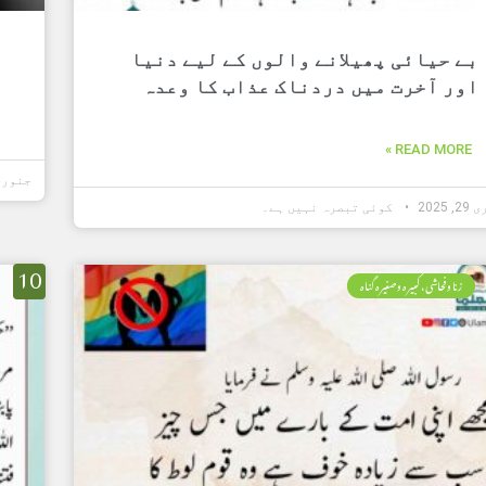
بے حیائی پھیلانے والوں کے لیے دنیا
اور آخرت میں دردناک عذاب کا وعدہ
READ MORE »
جنوری 16, 5
 2025
کوئی تبصرہ نہیں ہے۔
10
زنا وفحاشی، کبیرہ وصغیرہ گناہ