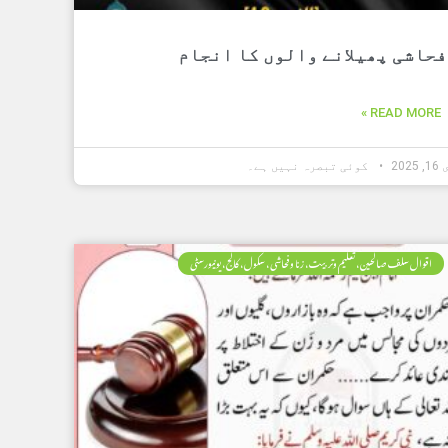
فحاشی پھیلانے والوں کا انجام
READ MORE »
202
کوئی تبصرہ نہیں ہے۔
اقوال سلف صالحین، تعلیم وتربیت، زنا وفحاشی، سکول، کالج، یونیورسٹی