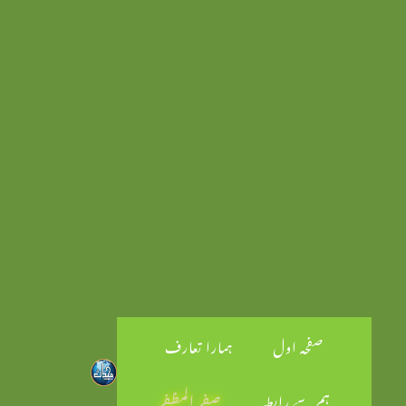
صفحہ اول
ہمارا تعارف
ہم سے رابطہ
صفر المظفر