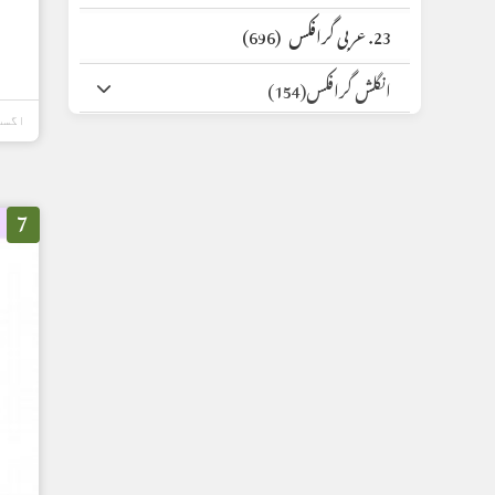
23. عربی گرافکس
(696)
انگلش گرافکس
(154)
اگست 13, 5
7