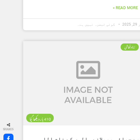
READ MORE »
202
کوئی تبصرہ نہیں ہے۔
زنا وفحاشی
410 بار دیکھا گیا
SHARES
بے حیائی پھیلانے والوں کے نام اللہ