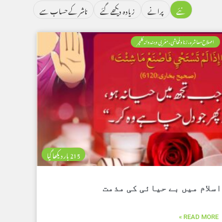
نئے
پرانے
زیادہ دیکھے گئے
ناشر کے حساب سے
اصلاح معاشرہ، زنا وفحاشی، مغربی وہندوانہ کلچر
215 بار دیکھا گیا
اسلام میں بے حیائی کی مذمت
READ MORE »