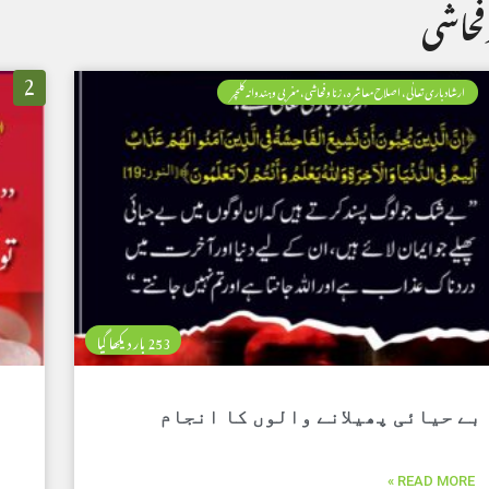
فحاشی
2
ارشاد باری تعالٰی، اصلاح معاشرہ، زنا وفحاشی، مغربی وہندوانہ کلچر
253 بار دیکھا گیا
بے حیائی پھیلانے والوں کا انجام
READ MORE »