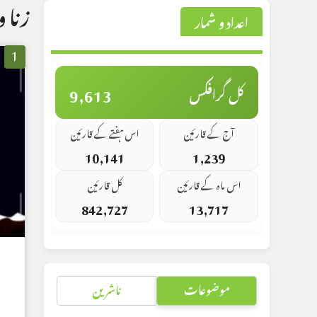
زنا و
اعداد و شمار
1
9,613
کل گرافکس
آج کے قارئین
اس ہفتے کے قارئین
10,141
1,239
اس ماہ کے قارئین
کل قارئین
842,727
13,717
موضوعات
ناشرین