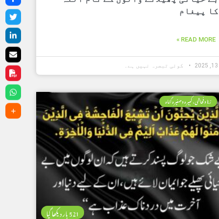
کا پیغام
READ MORE »
کوئی تبصرہ نہیں ہے۔
زنا وفحاشی، کبیرہ وصغیرہ گناہ
521 بار دیکھا گیا