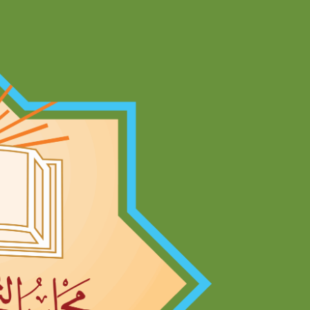
Ski
t
conten