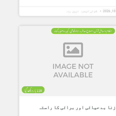
کوئی تبصرہ نہیں ہے۔
احکام ومسائل قرآن، اصلاح معاشرہ، زنا وفحاشی، کبیرہ وصغیرہ گناہ
228 بار دیکھا گیا
زنا بے حیائی اور برائی کا راستہ