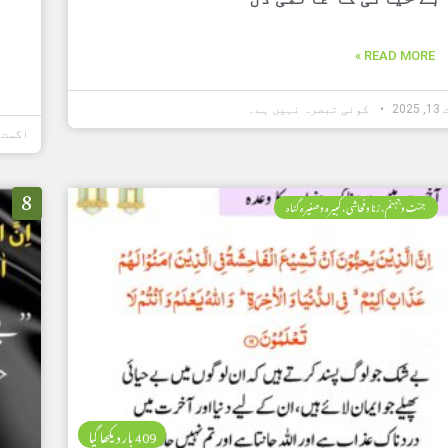
READ MORE »
202
کوئی تبصرہ نہیں ہے۔
اگست 13, 2025
8
جنت وجہنم، زنا وفحاشی، کبیرہ وصغیرہ گناہ
409 بار دیکھا گیا