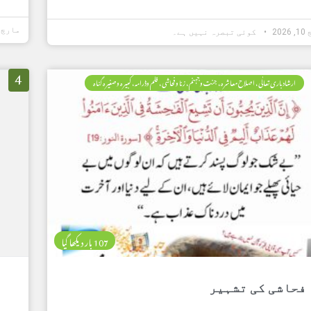
مارچ 10, 2026
202
کوئی تبصرہ نہیں ہے۔
4
ارشاد باری تعالٰی، اصلاح معاشرہ، جنت وجہنم، زنا وفحاشی، فلم وڈرامہ، کبیرہ وصغیرہ گناہ
107 بار دیکھا گیا
فحاشی کی تشہیر