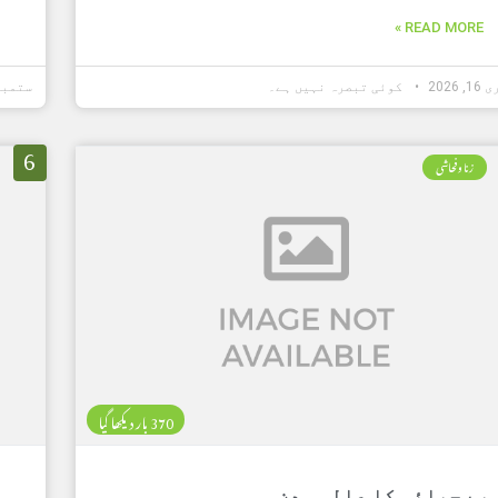
READ MORE »
 2026
کوئی تبصرہ نہیں ہے۔
ستمبر 29, 5
6
زنا وفحاشی
370 بار دیکھا گیا
بے حیائی کا عالمی دن