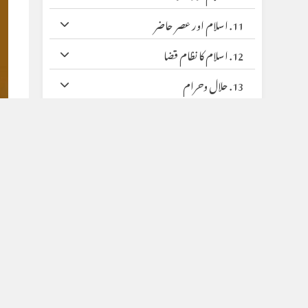
11. اسلام اور عصر حاضر
12. اسلام کا نظام قضا
13. حلال وحرام
14. علاج ومعالجہ
15. اسلامی مہینے
ج
16. خواتین واطفال
جولائی
17. جماعتیں، تحریکیں، ادارے
18. متفرق احکام ومسائل
(72)
19. حالات حاضرہ
(45)
22. فتنہ انکار حدیث