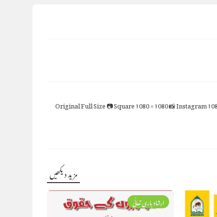
Full Size
📷 Square
1080 × 1080
📸 Instagram
108
مزید دیکھیں
ارشاد باری تعالٰی