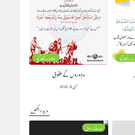
گیا
84 بار دیکھا گیا
مزدوروں کے حقوق
مئی 8, 2026
مزید دیکھیں
حدیث رسول