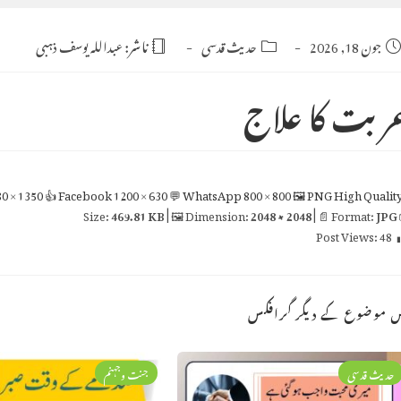
عبداللہ یوسف ذہبی
ناشر:
حدیث قدسی
Post
جون 18, 2026
Po
category:
publishe
عربت کا علا
0 × 1350
👍 Facebook
1200 × 630
💬 WhatsApp
800 × 800
🖼 PNG
High Qualit
469.81 KB
| 🖼 Dimension:
2048 × 2048
| 📄 Format:
JPG

Post Views:
48
اس موضوع کے دیگر گراف
جنت وجہنم
حدیث قدسی