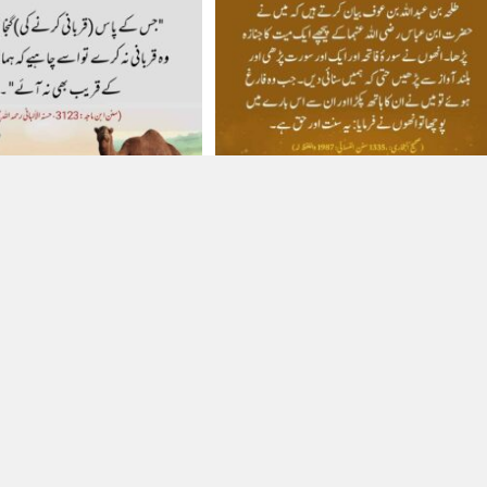
22 بار دیکھا گیا
51 بار دیکھا
نازے میں سورہ فاتحہ پڑھنا سنت ہے
گنجائش کے باوجود قربانی نہ کرنے 
 8, 2026
جون 17, 2026