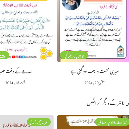
318 بار دیکھا گیا
226 بار دیکھا 
میری محبت واجب ہو گئی ہے
صدمے کے وقت صبر
ستمبر 20, 2024
اکتوبر 18, 2024
 ناشر کے دیگر گرافکس
نماز جنازہ احکام ومسائل
عمرہ، حج وقربانی