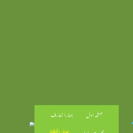
صفحہ اول
ہمارا تعارف
ہم سے رابطہ
صفر المظفر