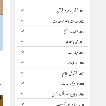
01. قرآن وعلوم قرآن
02. حدیث وعلوم حدیث
03. عقیدہ ومنہج
04. فقہ واجتہاد
05. عبادات
06. معاملات
07. اجتماعی نظام
08. تاریخ وسیرت
اس
09. ادیان، مسالک وفرق
10. اسلام اور تصوف