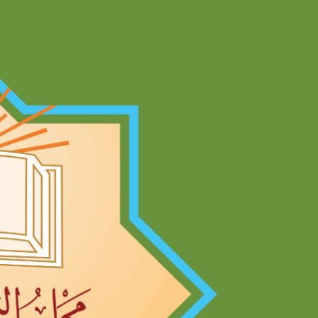
Ski
t
conten