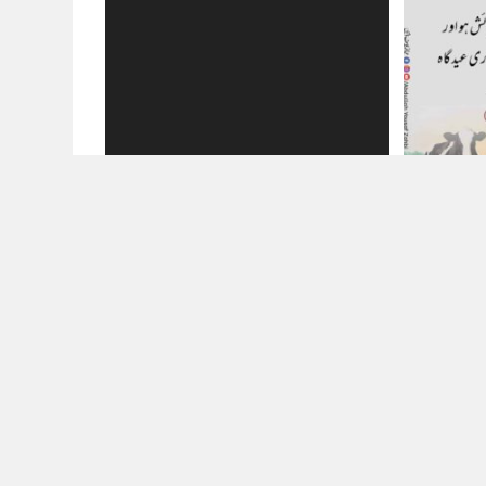
 گیا
55 بار دیکھا گیا
والا
دو عظیم آنکھیں
جون 25, 2026