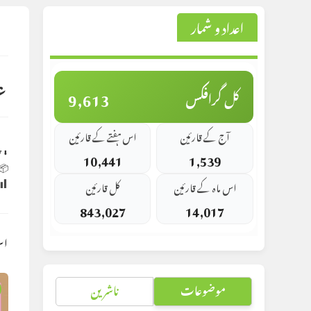
اعداد و شمار
st
d:
ج
9,613
کل گرافکس
اس ہفتے کے قارئین
آج کے قارئین
y
⬇ Original
10,441
1,539
 Size:
کل قارئین
اس ماہ کے قارئین
843,027
14,017
کس
ناشرین
موضوعات