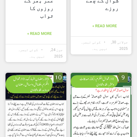
شوال کے چھے
عمر بھر کے
روزے
روزوں کا
ثواب
READ MORE »
READ MORE »
جولائی 30,
کوئی تبصرہ
2025
نہیں ہے۔
جون 24,
کوئی تبصرہ
2025
نہیں ہے۔
10
9
10. شوال المکرم، زکوۃ، صدقات
09. رمضان المبارک، 10. شوال
وعشر، فقہ وفتاویٰ
المکرم، فضائل ومسائل رمضان
وروزہ، فقہ وفتاویٰ