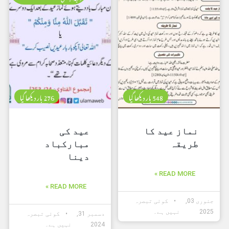
548 بار دیکھا گیا
276 بار دیکھا گیا
نماز عید کا
عید کی
طریقہ
مبارکباد
دینا
READ MORE »
READ MORE »
جنوری 03,
کوئی تبصرہ
2025
نہیں ہے۔
دسمبر 31,
کوئی تبصرہ
2024
نہیں ہے۔