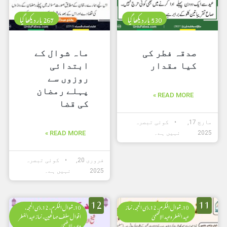
530 بار دیکھا گیا
267 بار دیکھا گیا
صدقہ فطر کی
ماہ شوال کے
کیا مقدار
ابتدائی
روزوں سے
پہلے رمضان
READ MORE »
کی قضا
مارچ 17,
کوئی تبصرہ
2025
نہیں ہے۔
READ MORE »
فروری 20,
کوئی تبصرہ
2025
نہیں ہے۔
12
11
10. شوال المکرم، 12. ذی الحجہ، نماز
10. شوال المکرم، 12. ذی الحجہ،
عید الفطر وعید الاضحیٰ
اقوال سلف صالحین، نماز عید الفطر
وعید الاضحیٰ