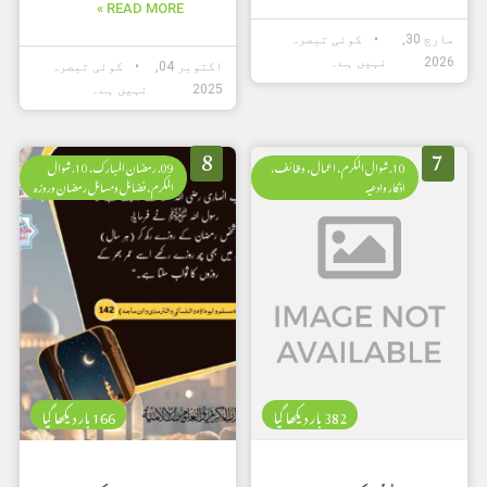
READ MORE »
مارچ 30,
کوئی تبصرہ
2026
نہیں ہے۔
اکتوبر 04,
کوئی تبصرہ
2025
نہیں ہے۔
8
7
10. شوال المکرم، اعمال، وظائف،
09. رمضان المبارک، 10. شوال
اذکار وادعیہ
المکرم، فضائل ومسائل رمضان وروزہ
382 بار دیکھا گیا
166 بار دیکھا گیا