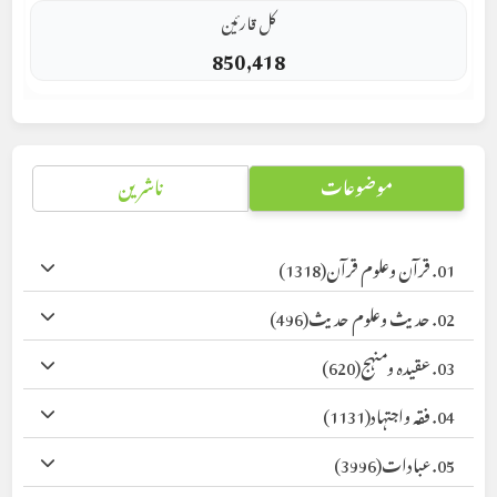
کل قارئین
850,418
موضوعات
ناشرین
01. قرآن وعلوم قرآن
(1318)
02. حدیث وعلوم حدیث
(496)
03. عقیدہ ومنہج
(620)
04. فقہ واجتہاد
(1131)
05. عبادات
(3996)