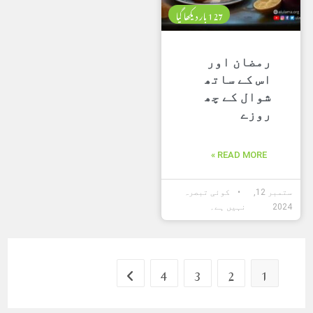
127 بار دیکھا گیا
رمضان اور
اس کے ساتھ
شوال کے چھ
روزے
READ MORE »
ستمبر 12,
کوئی تبصرہ
2024
نہیں ہے۔
4
3
2
1
Go to the next page