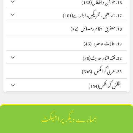
16. خواتین واطفال
(132)
17. جماعتیں، تحریکیں، ادارے
(101)
18. متفرق احکام ومسائل
(72)
19. حالات حاضرہ
(45)
22. فتنہ انکار حدیث
(30)
23. عربی گرافکس
(696)
انگلش گرافکس
(154)
ہمارے دیگر پراجیکٹ