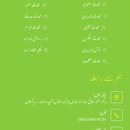
محدث سٹوڈیو
محدث سٹور
محدث لائبریری
محدث حدیث
محدث فتویٰ
محدث فورم
محدث میگزین
رسائل وجرائد
قرآن لائبریری
مکتبہ شاملہ اردو
محدث خطیب
ہم سے رابطہ
ایڈریس:
مرکز النور: کالج روڈ، نزد غازی چوک، ٹاؤن شپ، لاہور ۔ پاکستان
فون:
00923000197274
Opens
ای میل: