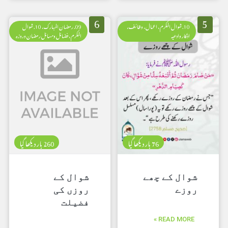
6
5
10. شوال المکرم، اعمال، وظائف،
09. رمضان المبارک، 10. شوال
اذکار وادعیہ
المکرم، فضائل ومسائل رمضان وروزہ
76 بار دیکھا گیا
260 بار دیکھا گیا
شوال کے چھے
شوال کے
روزے
روزں کی
فضیلت
READ MORE »