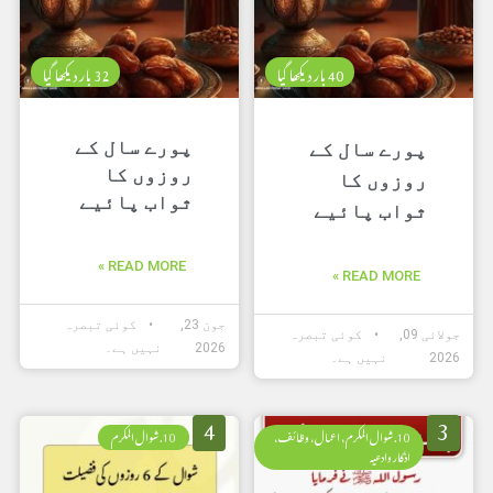
40 بار دیکھا گیا
32 بار دیکھا گیا
پورے سال کے
پورے سال کے
روزوں کا
روزوں کا
ثواب پائیے
ثواب پائیے
READ MORE »
READ MORE »
جون 23,
کوئی تبصرہ
جولائی 09,
کوئی تبصرہ
2026
نہیں ہے۔
2026
نہیں ہے۔
4
3
10. شوال المکرم، اعمال، وظائف،
10. شوال المکرم
اذکار وادعیہ