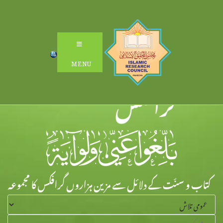
Ski
t
conten
MENU