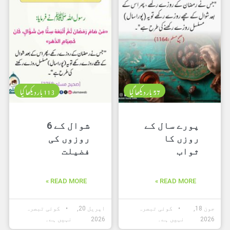
57 بار دیکھا گیا
113 بار دیکھا گیا
پورے سال کے
شوال کے 6
روزں کا
روزوں کی
ثواب
فضیلت
READ MORE »
READ MORE »
جون 18,
کوئی تبصرہ
اپریل 20,
کوئی تبصرہ
2026
نہیں ہے۔
2026
نہیں ہے۔