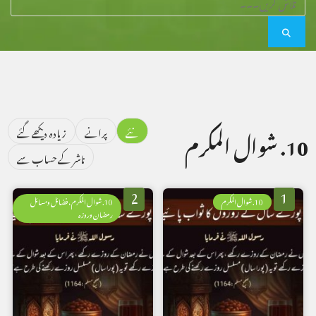
نئے
پرانے
زیادہ دیکھے گئے
10. شوال المکرم
ناشر کے حساب سے
2
1
10. شوال المکرم
10. شوال المکرم، فضائل ومسائل
رمضان وروزہ