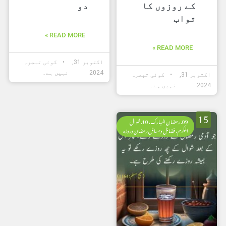
کے روزوں کا
دو
ثواب
READ MORE »
READ MORE »
اکتوبر 31,
کوئی تبصرہ
2024
نہیں ہے۔
اکتوبر 31,
کوئی تبصرہ
2024
نہیں ہے۔
15
09. رمضان المبارک، 10. شوال
المکرم، فضائل ومسائل رمضان وروزہ