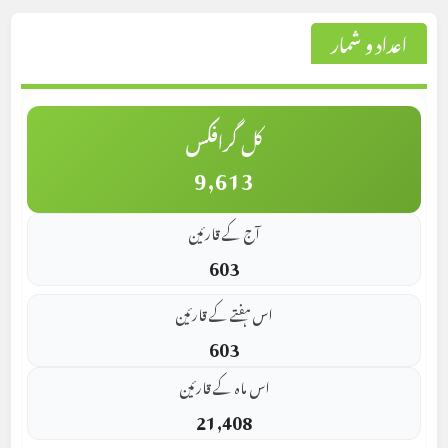
اعداد و شمار
کل گرافکس
9,613
آج کے قارئین
603
اس ہفتے کے قارئین
603
اس ماہ کے قارئین
21,408