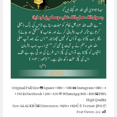
Full Size
📷 Square
1080 × 1080
📸 Instagram
1080 ×
⬇ Original
1350
👍 Facebook
1200 × 630
💬 WhatsApp
800 × 800
🖼 PNG
High Quality
62.62 KB
| 🖼 Dimension:
1020 × 1020
| 📄 Format:
JPG
📦 Size:
Post Views:
242