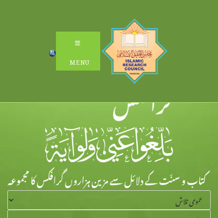
Ski
t
conten
MENU