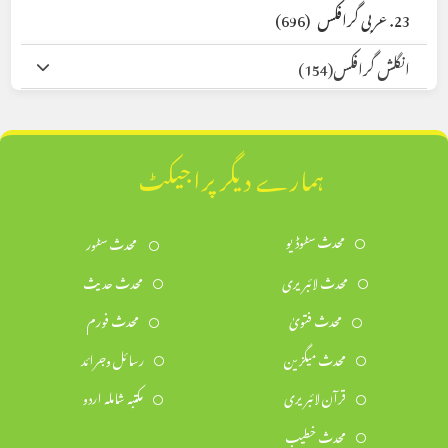
23. عربی گرافکس
(696)
انگلش گرافکس
(154)
ہمارے دیگر پراجیکٹ
محدث سٹوڈیو
محدث سٹور
محدث لائبریری
محدث حدیث
محدث فتویٰ
محدث فورم
محدث میگزین
رسائل وجرائد
قرآن لائبریری
مکتبہ شاملہ اردو
محدث خطیب