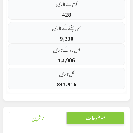
آج کے قارئین
428
اس ہفتے کے قارئین
9,330
اس ماہ کے قارئین
12,906
کل قارئین
841,916
موضوعات
ناشرین