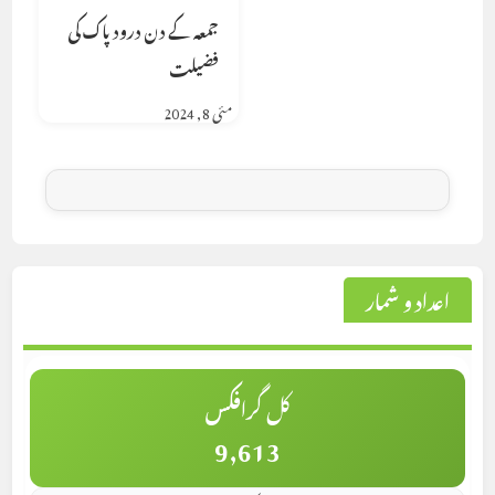
جمعہ کے دن درود پاک کی
فضیلت
مئی 8, 2024
اعداد و شمار
کل گرافکس
9,613