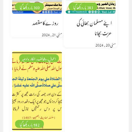
383 بار دیکھا گیا
369 بار دیکھا گیا
اپنے مسلمان بھائی کی
روزے کا مقصد
عزت بچانا
مئی 21, 2024
مئی 20, 2024
اعمال، وظائف، اذکار وادعیہ
582 بار دیکھا گیا