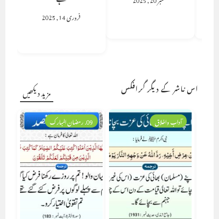
فروری 14, 2025
اس ناشر کے دیگر گرافکس
مزید دیکھیں
آداب واخلاق
09. رمضان المبارک