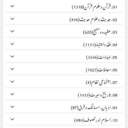
01. قرآن وعلوم قرآن
(1318)
02. حدیث وعلوم حدیث
(496)
03. عقیدہ ومنہج
(620)
04. فقہ واجتہاد
(1131)
05. عبادات
(3996)
06. معاملات
(1023)
07. اجتماعی نظام
(4)
08. تاریخ وسیرت
(1939)
09. ادیان، مسالک وفرق
(87)
10. اسلام اور تصوف
(489)