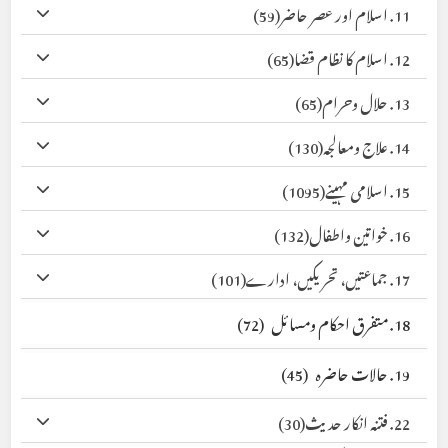
11. اسلام اور عصر حاضر
(59)
12. اسلام کا نظام قضا
(65)
13. حلال وحرام
(65)
14. علاج ومعالجہ
(130)
15. اسلامی مہینے
(1095)
16. خواتین واطفال
(132)
17. جماعتیں، تحریکیں، ادارے
(101)
18. متفرق احکام ومسائل
(72)
19. حالات حاضرہ
(45)
22. فتنہ انکار حدیث
(30)