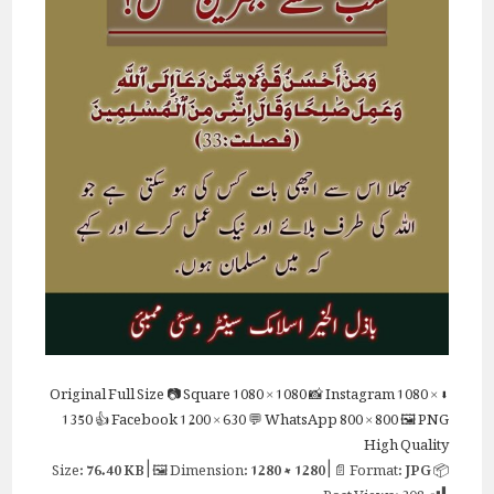
Full Size
📷 Square
1080 × 1080
📸 Instagram
1080 ×
⬇ Original
1350
👍 Facebook
1200 × 630
💬 WhatsApp
800 × 800
🖼 PNG
High Quality
76.40 KB
| 🖼 Dimension:
1280 × 1280
| 📄 Format:
JPG
📦 Size:
Post Views:
308