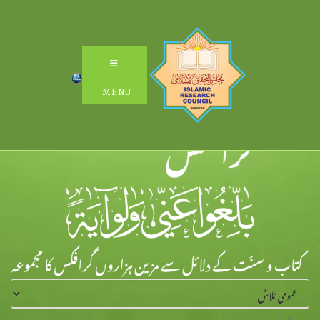
Ski
t
conten
MENU