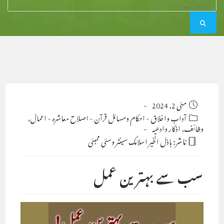
Post
مئی 2, 2024
published:
Post
آداب واخلاق
-
احکام ومسائل قرآن
-
اصلاح معاشرہ
-
اعمال،
category:
وظائف، اذکار وادعیہ
ناشر:
باذل الخیر اسلامک سینٹر وسئی ممبئی
سب سے بہترین عمل