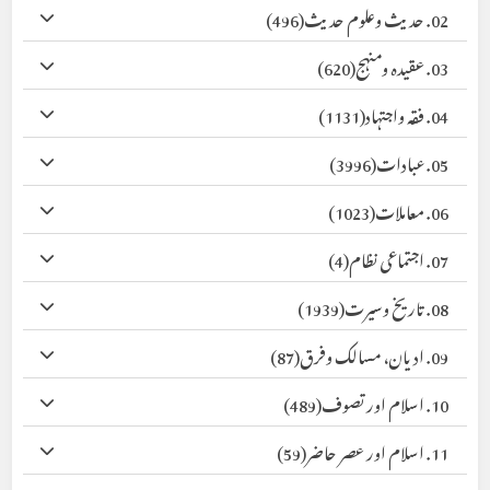
02. حدیث وعلوم حدیث
(496)
03. عقیدہ ومنہج
(620)
04. فقہ واجتہاد
(1131)
05. عبادات
(3996)
06. معاملات
(1023)
07. اجتماعی نظام
(4)
08. تاریخ وسیرت
(1939)
09. ادیان، مسالک وفرق
(87)
10. اسلام اور تصوف
(489)
11. اسلام اور عصر حاضر
(59)