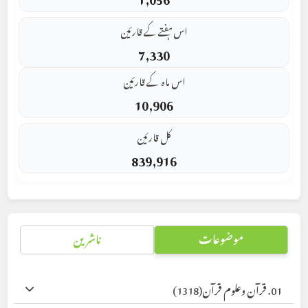
اس ہفتے کے قارئین
7,330
اس ماہ کے قارئین
10,906
کل قارئین
839,916
موضوعات
ناشرین
01. قرآن وعلوم قرآن
(1318)