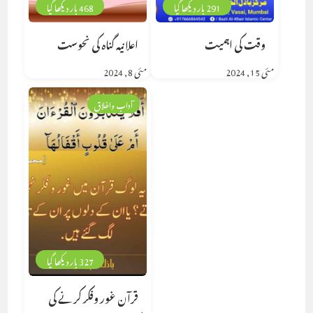
291 بار دیکھا گیا
468 بار دیکھا گیا
وقت کی اہمیت
اعلانیہ گناہ کی نحوست
مئی 15, 2024
مئی 8, 2024
آداب واخلاق
327 بار دیکھا گیا
قرآن غور وفکر کرنے کی