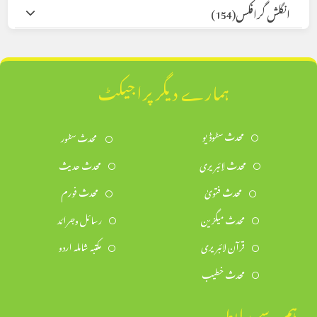
انگلش گرافکس
(154)
ہمارے دیگر پراجیکٹ
محدث سٹوڈیو
محدث سٹور
محدث لائبریری
محدث حدیث
محدث فتویٰ
محدث فورم
محدث میگزین
رسائل وجرائد
قرآن لائبریری
مکتبہ شاملہ اردو
محدث خطیب
ہم سے رابطہ