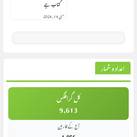
کتاب ہے
مئی 14, 2024
اعداد و شمار
کل گرافکس
9,613
آج کے قارئین
1,056