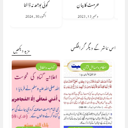
حرمت کا بیان
کوئی بوجھ نہ ڈالنا
دسمبر 13, 2023
اکتوبر 30, 2024
اس ناشر کے دیگر گرافکس
مزید دیکھیں
احکام ومسائل قرآن
آداب واخلاق