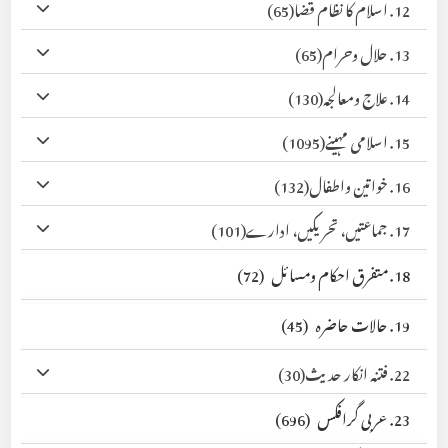
12. اسلام کا نظام قضا
(65)
13. حلال وحرام
(65)
14. علاج ومعالجہ
(130)
15. اسلامی مہینے
(1095)
16. خواتین واطفال
(132)
17. جماعتیں، تحریکیں، ادارے
(101)
18. متفرق احکام ومسائل
(72)
19. حالات حاضرہ
(45)
22. فتنہ انکار حدیث
(30)
23. عربی گرافکس
(696)