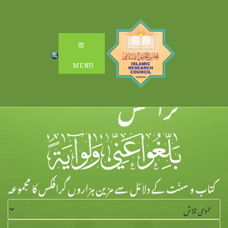
Ski
t
conten
MENU