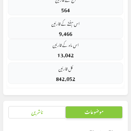
564
اس ہفتے کے قارئین
9,466
اس ماہ کے قارئین
13,042
کل قارئین
842,052
موضوعات
ناشرین