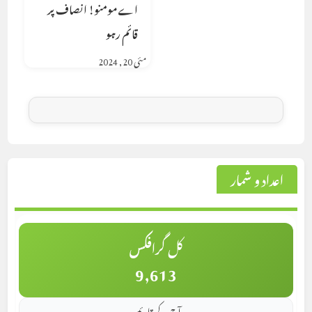
اے مومنو! انصاف پر
قائم رہو
مئی 20, 2024
اعداد و شمار
کل گرافکس
9,613
آج کے قارئین