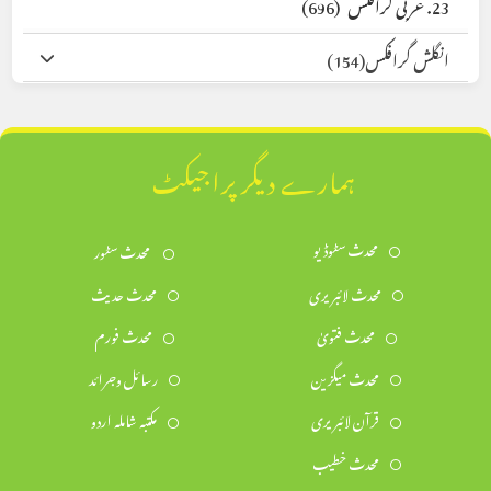
23. عربی گرافکس
(696)
انگلش گرافکس
(154)
ہمارے دیگر پراجیکٹ
محدث سٹوڈیو
محدث سٹور
محدث لائبریری
محدث حدیث
محدث فتویٰ
محدث فورم
محدث میگزین
رسائل وجرائد
قرآن لائبریری
مکتبہ شاملہ اردو
محدث خطیب