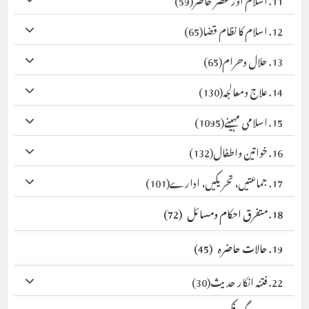
12. اسلام کا نظام قضا
(65)
13. حلال وحرام
(65)
14. علاج ومعالجہ
(130)
15. اسلامی مہینے
(1095)
16. خواتین واطفال
(132)
17. جماعتیں، تحریکیں، ادارے
(101)
18. متفرق احکام ومسائل
(72)
19. حالات حاضرہ
(45)
22. فتنہ انکار حدیث
(30)