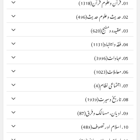
01. قرآن وعلوم قرآن
(1318)
02. حدیث وعلوم حدیث
(496)
03. عقیدہ ومنہج
(620)
04. فقہ واجتہاد
(1131)
05. عبادات
(3996)
06. معاملات
(1023)
07. اجتماعی نظام
(4)
08. تاریخ وسیرت
(1939)
09. ادیان، مسالک وفرق
(87)
10. اسلام اور تصوف
(489)
11. اسلام اور عصر حاضر
(59)