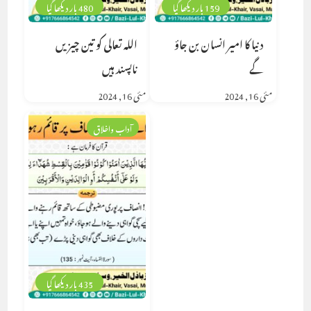
159 بار دیکھا گیا
480 بار دیکھا گیا
دنیا کا امیر انسان بن جاؤ
اللہ تعالی کو تین چیزیں
گے
ناپسند ہیں
مئی 16, 2024
مئی 16, 2024
آداب واخلاق
435 بار دیکھا گیا