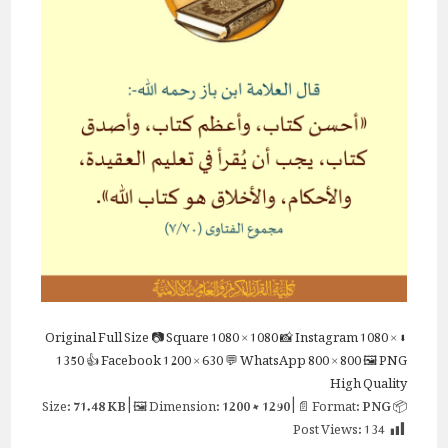
Full Size
📷 Square
1080 × 1080
📸 Instagram
1080 ×
⬇ Original
1350
👍 Facebook
1200 × 630
💬 WhatsApp
800 × 800
🖼 PNG
High Quality
71.48 KB
| 🖼 Dimension:
1200 × 1290
| 📄 Format:
PNG
📦 Size:
Post Views:
134