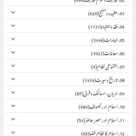
03. عقیدہ ومنہج
(620)
04. فقہ واجتہاد
(1131)
05. عبادات
(3996)
06. معاملات
(1023)
07. اجتماعی نظام
(4)
08. تاریخ وسیرت
(1939)
09. ادیان، مسالک وفرق
(87)
10. اسلام اور تصوف
(489)
11. اسلام اور عصر حاضر
(59)
12. اسلام کا نظام قضا
(65)