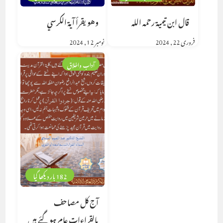
قال ابن تيمية رحمه الله
وهو يقرأ آية الكرسي
فروری 22, 2024
نومبر 12, 2024
آداب واخلاق
182 بار دیکھا گیا
آج کل مصاحف
بالقراءات عام ہوگئے ہیں