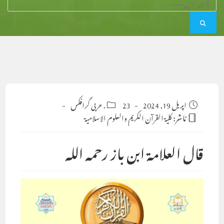
Post
اپریل 19, 2024
23. عربی گرافکس
Post
category:
published:
ناشر:
كلية القرآن الكريم والعلوم الاسلامية
قال العلامة ابن باز رحمه الله