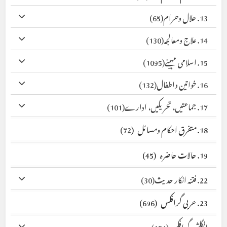
13. حلال وحرام
(65)
14. علاج ومعالجہ
(130)
15. اسلامی مہینے
(1095)
16. خواتین واطفال
(132)
17. جماعتیں، تحریکیں، ادارے
(101)
18. متفرق احکام ومسائل
(72)
19. حالات حاضرہ
(45)
22. فتنہ انکار حدیث
(30)
23. عربی گرافکس
(696)
انگلش گرافکس
(154)