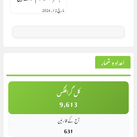
مارچ 12, 2024
اعداد و شمار
کل گرافکس
9,613
آج کے قارئین
631