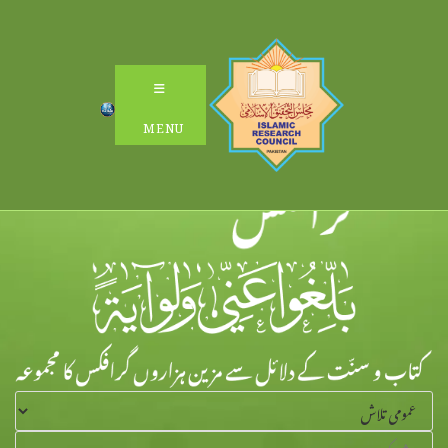
Ski
t
conten
MENU