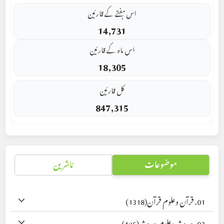
اس ہفتے کے قارئین
14,731
اس ماہ کے قارئین
18,305
کل قارئین
847,315
موضوعات
ناشرین
01. قرآن وعلوم قرآن
(1318)
02. حدیث وعلوم حدیث
(496)