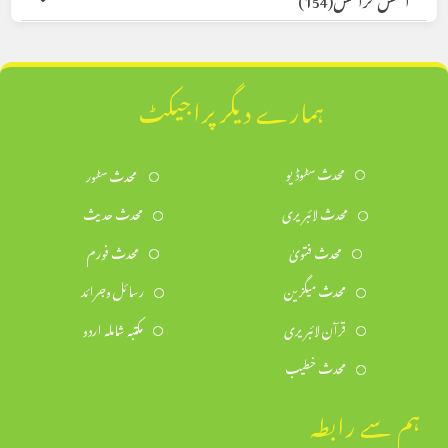
ہمارے دیگر پراجیکٹ
محدث سٹوڈیو
محدث سٹور
محدث لائبریری
محدث حدیث
محدث فتویٰ
محدث فورم
محدث میگزین
رسائل وجرائد
قرآن لائبریری
مکتبہ شاملہ اردو
محدث خطیب
ہم سے رابطہ