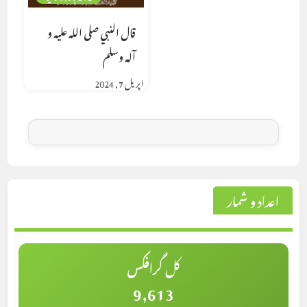
قال النبي صلى الله عليه و
آله وسلم
اپریل 7, 2024
اعداد و شمار
کل گرافکس
9,613