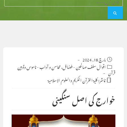
Post
مارچ 18, 2024
published:
Post
اقوال سلف صالحین
-
فضائل، محاسن و آداب
-
ناموس وتوہین
قرآن
category:
ناشر:
كلية القرآن الكريم والعلوم الاسلامية
خوارج کی اصل سنگینی