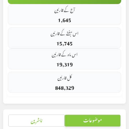
آج کے قارئین
1,645
اس ہفتے کے قارئین
15,745
اس ماہ کے قارئین
19,319
کل قارئین
848,329
موضوعات
ناشرین