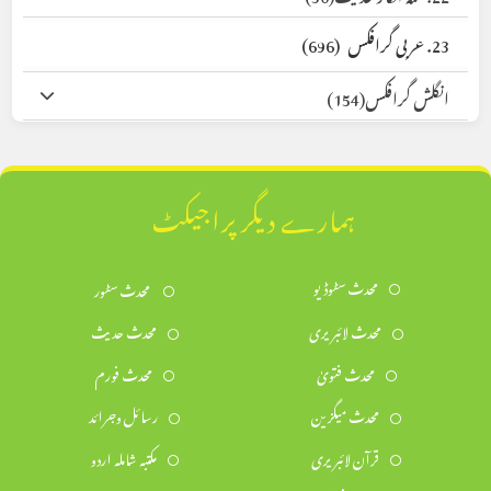
23. عربی گرافکس
(696)
انگلش گرافکس
(154)
ہمارے دیگر پراجیکٹ
محدث سٹوڈیو
محدث سٹور
محدث لائبریری
محدث حدیث
محدث فتویٰ
محدث فورم
محدث میگزین
رسائل وجرائد
قرآن لائبریری
مکتبہ شاملہ اردو