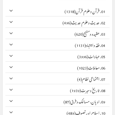
01. قرآن وعلوم قرآن
(1318)
02. حدیث وعلوم حدیث
(496)
03. عقیدہ ومنہج
(620)
04. فقہ واجتہاد
(1131)
05. عبادات
(3996)
06. معاملات
(1023)
07. اجتماعی نظام
(4)
08. تاریخ وسیرت
(1939)
09. ادیان، مسالک وفرق
(87)
10. اسلام اور تصوف
(489)