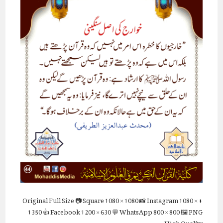
Full Size
📷 Square
1080 × 1080
📸 Instagram
1080 ×
⬇ Original
1350
👍 Facebook
1200 × 630
💬 WhatsApp
800 × 800
🖼 PNG
High Quality