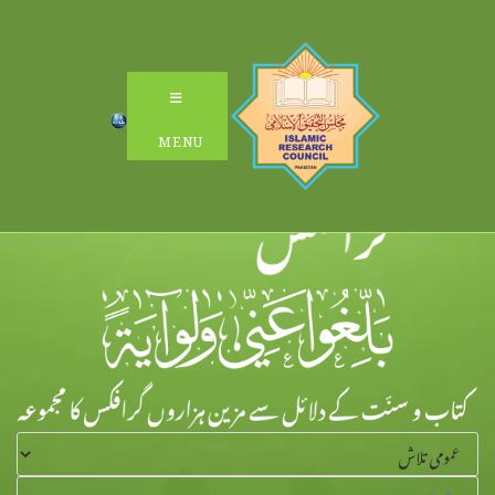
Ski
t
conten
MENU