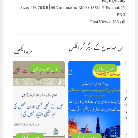
116.70 KB
| 🖼 Dimension:
1200 × 1353
| 📄 Format:
📦 Size:
PNG
Post Views:
266
اس موضوع کے دیگر گرافکس
مزید دیکھیں
اصلاح معاشرہ
اقوال سلف صالحین
154 بار دیکھا گیا
97 بار دیکھا گیا