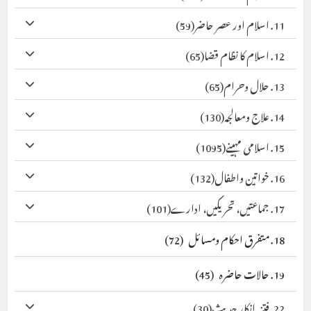
11. اسلام اور عصر حاضر
(59)
12. اسلام کا نظام قضا
(65)
13. حلال وحرام
(65)
14. علاج ومعالجہ
(130)
15. اسلامی مہینے
(1095)
16. خواتین واطفال
(132)
17. جماعتیں، تحریکیں، ادارے
(101)
18. متفرق احکام ومسائل
(72)
19. حالات حاضرہ
(45)
22. فتنہ انکار حدیث
(30)