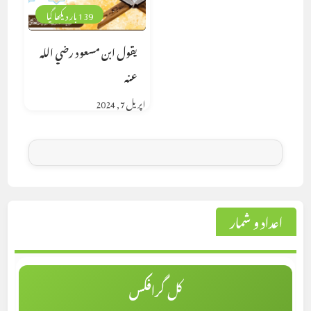
139 بار دیکھا گیا
يقول ابن مسعود رضي الله
عنه
اپریل 7, 2024
اعداد و شمار
کل گرافکس