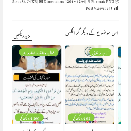
84.74 KB
| 🖼 Dimension:
1204 × 1294
| 📄 Format:
PNG
📦 Size:
Post Views:
341
اس موضوع کے دیگر گرافکس
مزید دیکھیں
آداب واخلاق
اعمال، وظائف، اذکار وادعیہ
62 بار دیکھا گیا
260 بار دیکھا گیا