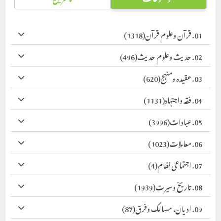
01. قرآن وعلوم قرآن
(1318)
02. حدیث وعلوم حدیث
(496)
03. عقیدہ ومنہج
(620)
04. فقہ واجتہاد
(1131)
05. عبادات
(3996)
06. معاملات
(1023)
07. اجتماعی نظام
(4)
08. تاریخ وسیرت
(1939)
09. ادیان، مسالک وفرق
(87)