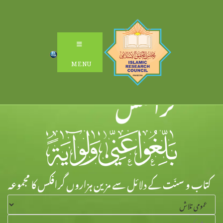
Ski
t
conten
MENU