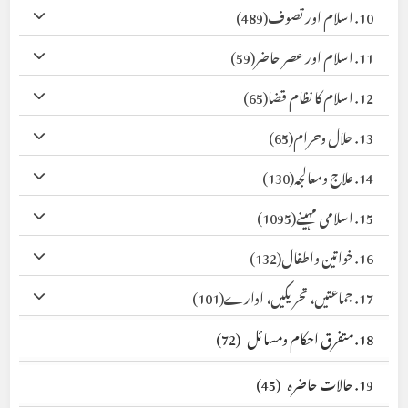
10. اسلام اور تصوف
(489)
11. اسلام اور عصر حاضر
(59)
12. اسلام کا نظام قضا
(65)
13. حلال وحرام
(65)
14. علاج ومعالجہ
(130)
15. اسلامی مہینے
(1095)
16. خواتین واطفال
(132)
17. جماعتیں، تحریکیں، ادارے
(101)
18. متفرق احکام ومسائل
(72)
19. حالات حاضرہ
(45)