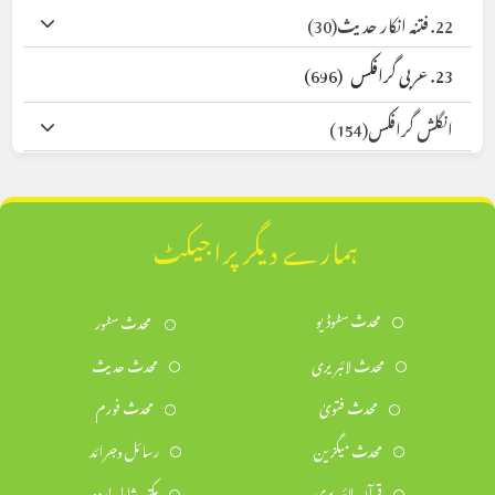
22. فتنہ انکار حدیث
(30)
23. عربی گرافکس
(696)
انگلش گرافکس
(154)
ہمارے دیگر پراجیکٹ
محدث سٹوڈیو
محدث سٹور
محدث لائبریری
محدث حدیث
محدث فتویٰ
محدث فورم
محدث میگزین
رسائل وجرائد
قرآن لائبریری
مکتبہ شاملہ اردو