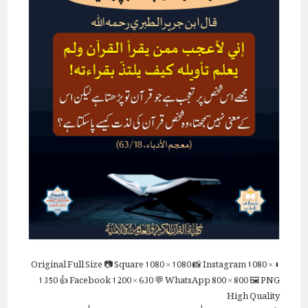
Full Size
📷 Square
1080 × 1080
📸 Instagram
1080 ×
⬇ Original
1350
👍 Facebook
1200 × 630
💬 WhatsApp
800 × 800
🖼 PNG
High Quality