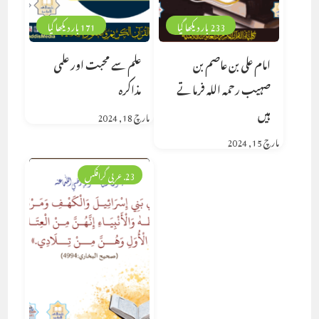
233 بار دیکھا گیا
171 بار دیکھا گیا
امام علی بن عاصم بن
علم سے محبت اور علمی
صہیب رحمہ اللہ فرماتے
مذاکرہ
ہیں
مارچ 18, 2024
مارچ 15, 2024
23. عربی گرافکس