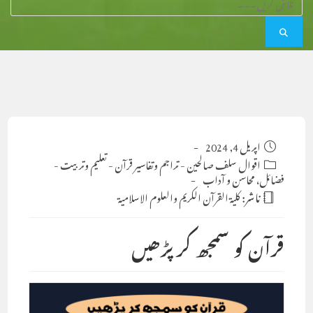
Post
اپریل 4, 2024
published:
Post
اقوال سلف صالحین
-
تراجم وتفاسیر قرآن
-
تعلیم وتربیت
-
category:
فضائل، محاسن و آداب
ناشر:
كلية القرآن الكريم والعلوم الاسلامية
قرآن کو سمجھ کر پڑھیں