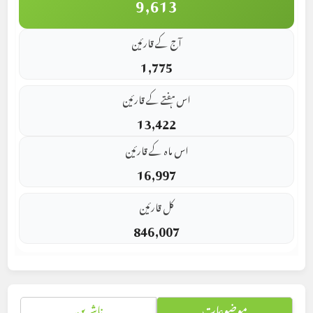
9,613
آج کے قارئین
1,775
اس ہفتے کے قارئین
13,422
اس ماہ کے قارئین
16,997
کل قارئین
846,007
موضوعات
ناشرین