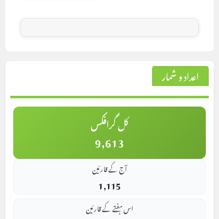
اعداد و شمار
کل گرافکس
9,613
آج کے قارئین
1,115
اس ہفتے کے قارئین