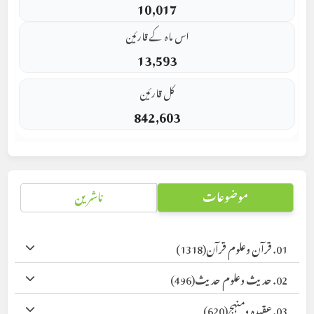
10,017
اس ماہ کے قارئین
13,593
کل قارئین
842,603
موضوعات
ناشرین
01. قرآن وعلوم قرآن
(1318)
02. حدیث وعلوم حدیث
(496)
03. عقیدہ ومنہج
(620)