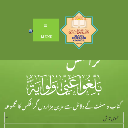
Ski
t
conten
MENU