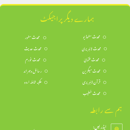
ہمارے دیگر پراجیکٹ
محدث سٹوڈیو
محدث سٹور
محدث لائبریری
محدث حدیث
محدث فتویٰ
محدث فورم
محدث میگزین
رسائل وجرائد
قرآن لائبریری
مکتبہ شاملہ اردو
محدث خطیب
ہم سے رابطہ
ایڈریس: