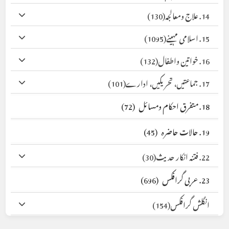
14. علاج ومعالجہ
(130)
15. اسلامی مہینے
(1095)
16. خواتین واطفال
(132)
17. جماعتیں، تحریکیں، ادارے
(101)
18. متفرق احکام ومسائل
(72)
19. حالات حاضرہ
(45)
22. فتنہ انکار حدیث
(30)
23. عربی گرافکس
(696)
انگلش گرافکس
(154)