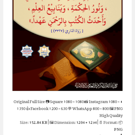
Full Size
📷 Square
1080 × 1080
📸 Instagram
1080 ×
⬇ Original
1350
👍 Facebook
1200 × 630
💬 WhatsApp
800 × 800
🖼 PNG
High Quality
152.84 KB
| 🖼 Dimension:
1204 × 1294
| 📄 Format:
📦 Size:
PNG