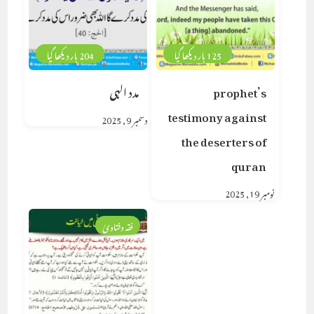
125 بار دیکھا گیا
204 بار دیکھا گیا
prophet’s
مدد الہی
testimony against
دسمبر 9, 2025
the deserters of
quran
نومبر 19, 2025
فقہ وفتاویٰ