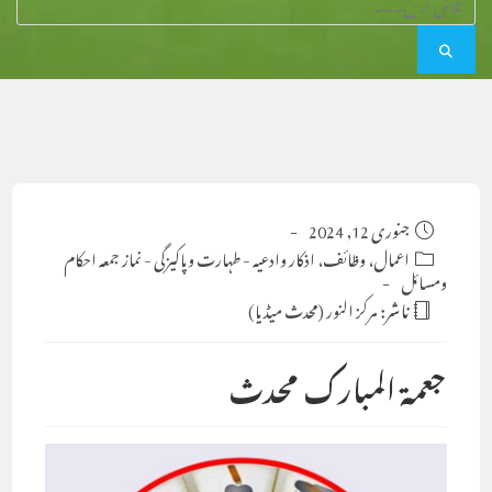
Post
جنوری 12, 2024
published:
Post
اعمال، وظائف، اذکار وادعیہ
-
طہارت وپاکیزگی
-
نماز جمعہ احکام
ومسائل
category:
ناشر:
مرکز النور (محدث میڈیا)
جعمۃ المبارک محدث