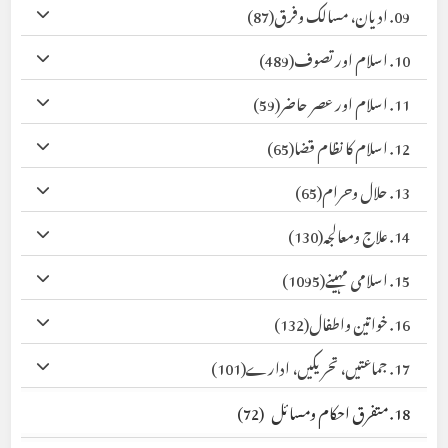
09. ادیان، مسالک وفرق
(87)
10. اسلام اور تصوف
(489)
11. اسلام اور عصر حاضر
(59)
12. اسلام کا نظام قضا
(65)
13. حلال وحرام
(65)
14. علاج ومعالجہ
(130)
15. اسلامی مہینے
(1095)
16. خواتین واطفال
(132)
17. جماعتیں، تحریکیں، ادارے
(101)
18. متفرق احکام ومسائل
(72)