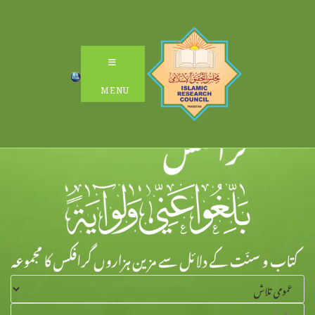
Ski
t
conten
MENU