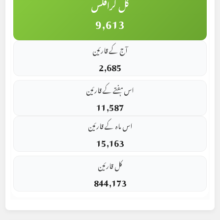
کل گرافکس
9,613
آج کے قارئین
2,685
اس ہفتے کے قارئین
11,587
اس ماہ کے قارئین
15,163
کل قارئین
844,173