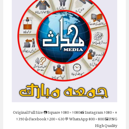
Full Size
📷 Square
1080 × 1080
📸 Instagram
1080 ×
⬇ Original
1350
👍 Facebook
1200 × 630
💬 WhatsApp
800 × 800
🖼 PNG
High Quality