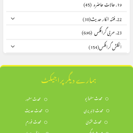
19. حالات حاضرہ
(45)
22. فتنہ انکار حدیث
(30)
23. عربی گرافکس
(696)
انگلش گرافکس
(154)
ہمارے دیگر پراجیکٹ
محدث سٹوڈیو
محدث سٹور
محدث لائبریری
محدث حدیث
محدث فتویٰ
محدث فورم
محدث میگزین
رسائل وجرائد