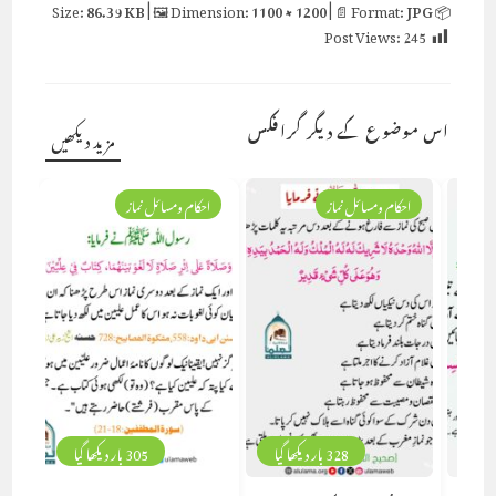
86.39 KB
| 🖼 Dimension:
1100 × 1200
| 📄 Format:
JPG
📦 Size:
Post Views:
245
اس موضوع کے دیگر گرافکس
مزید دیکھیں
یہ
احکام ومسائل نماز
احکام ومسائل نماز
328 بار دیکھا گیا
305 بار دیکھا گیا