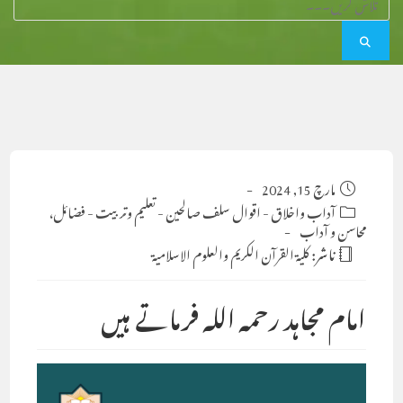
Post
مارچ 15, 2024
published:
Post
آداب واخلاق
-
اقوال سلف صالحین
-
تعلیم وتربیت
-
فضائل،
category:
محاسن و آداب
ناشر:
كلية القرآن الكريم والعلوم الاسلامية
امام مجاہد رحمہ اللہ فرماتے ہیں