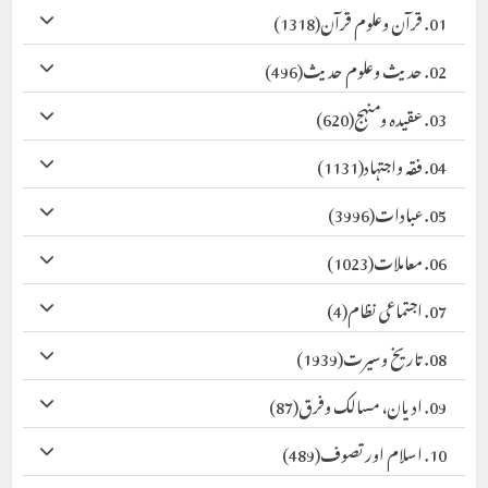
01. قرآن وعلوم قرآن
(1318)
02. حدیث وعلوم حدیث
(496)
03. عقیدہ ومنہج
(620)
04. فقہ واجتہاد
(1131)
05. عبادات
(3996)
06. معاملات
(1023)
07. اجتماعی نظام
(4)
08. تاریخ وسیرت
(1939)
09. ادیان، مسالک وفرق
(87)
10. اسلام اور تصوف
(489)