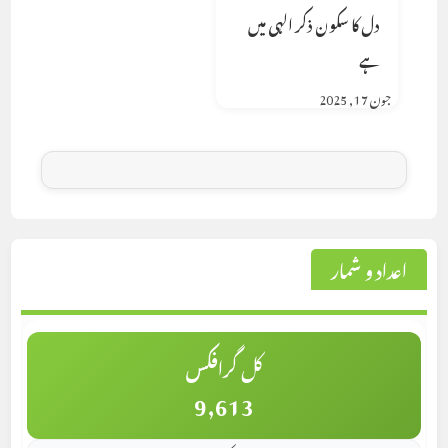
دل کا سکون ذکر الہی میں
ہے
جون 17, 2025
اعداد و شمار
کل گرافکس
9,613