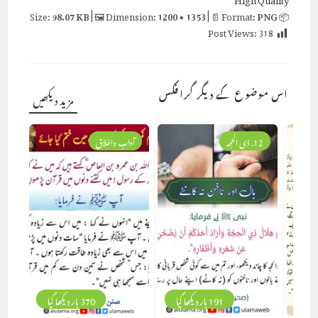
98.07 KB
| 🖼 Dimension:
1200 × 1353
| 📄 Format:
PNG
📦 Size:
Post Views:
318
اس موضوع کے دیگر گرافکس
مزید دیکھیں
12. ذی الحجہ
آداب واخلاق
191 بار دیکھا گیا
370 بار دیکھا گیا