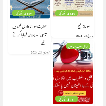
145 بار دیکھا گیا
187 بار دیکھا گیا
سورة الحج
حضرت مولانا قاری محمد بن
عیسی الدیروی فرمایا کرتے
مارچ 28, 2024
تھے
اقوال سلف صالحین
فروری 27, 2024
331 بار دیکھا گیا