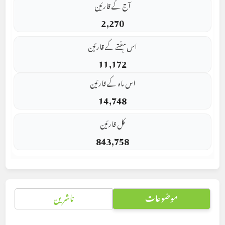
آج کے قارئین
2,270
اس ہفتے کے قارئین
11,172
اس ماہ کے قارئین
14,748
کل قارئین
843,758
موضوعات
ناشرین