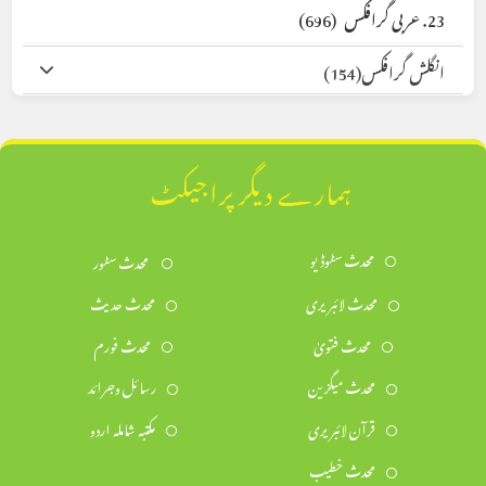
23. عربی گرافکس
(696)
انگلش گرافکس
(154)
ہمارے دیگر پراجیکٹ
محدث سٹوڈیو
محدث سٹور
محدث لائبریری
محدث حدیث
محدث فتویٰ
محدث فورم
محدث میگزین
رسائل وجرائد
قرآن لائبریری
مکتبہ شاملہ اردو
محدث خطیب