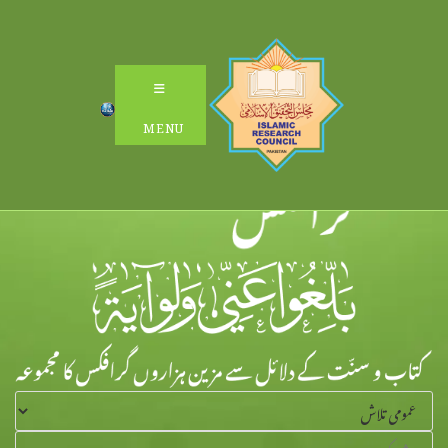
Ski
t
conten
MENU