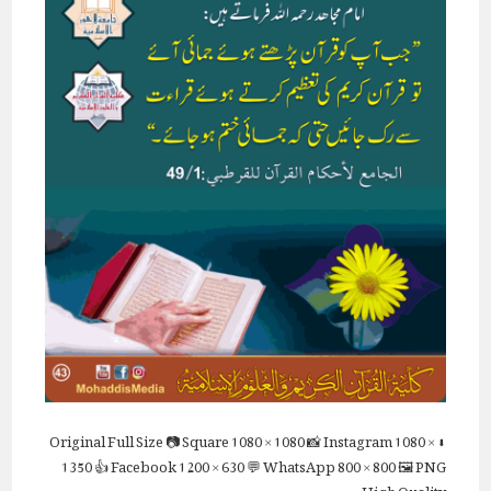
Full Size
📷 Square
1080 × 1080
📸 Instagram
1080 ×
⬇ Original
1350
👍 Facebook
1200 × 630
💬 WhatsApp
800 × 800
🖼 PNG
High Quality