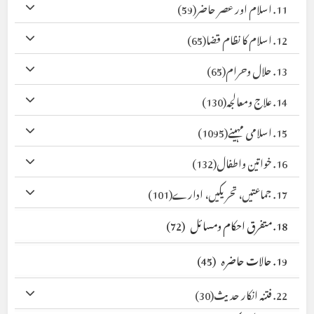
11. اسلام اور عصر حاضر
(59)
12. اسلام کا نظام قضا
(65)
13. حلال وحرام
(65)
14. علاج ومعالجہ
(130)
15. اسلامی مہینے
(1095)
16. خواتین واطفال
(132)
17. جماعتیں، تحریکیں، ادارے
(101)
18. متفرق احکام ومسائل
(72)
19. حالات حاضرہ
(45)
22. فتنہ انکار حدیث
(30)