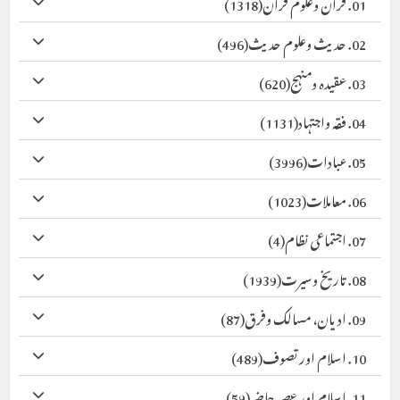
01. قرآن وعلوم قرآن
(1318)
02. حدیث وعلوم حدیث
(496)
03. عقیدہ ومنہج
(620)
04. فقہ واجتہاد
(1131)
05. عبادات
(3996)
06. معاملات
(1023)
07. اجتماعی نظام
(4)
08. تاریخ وسیرت
(1939)
09. ادیان، مسالک وفرق
(87)
10. اسلام اور تصوف
(489)
11. اسلام اور عصر حاضر
(59)