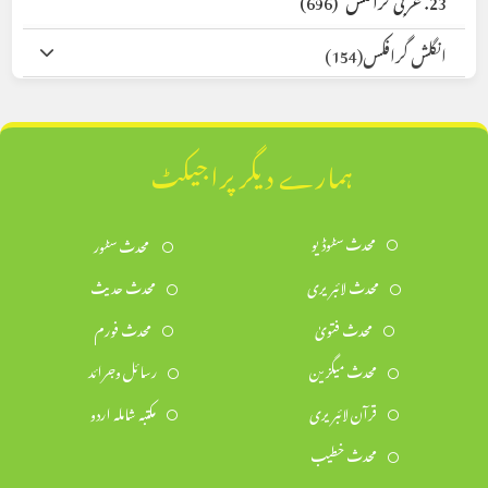
انگلش گرافکس
(154)
ہمارے دیگر پراجیکٹ
محدث سٹوڈیو
محدث سٹور
محدث لائبریری
محدث حدیث
محدث فتویٰ
محدث فورم
محدث میگزین
رسائل وجرائد
قرآن لائبریری
مکتبہ شاملہ اردو
محدث خطیب