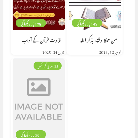
149 بار دیکھا گیا
178 بار دیکھا گیا
من حفظ وقته: بذكر الله
تلاوت قرآن کے آداب
نومبر 12, 2024
جون 24, 2025
23. عربی گرافکس
251 بار دیکھا گیا