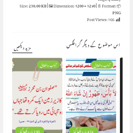
230.00 KB
| 🖼 Dimension:
1200 × 1290
| 📄 Format:
📦 Size:
PNG
Post Views:
166
اس موضوع کے دیگر گرافکس
مزید دیکھیں
آداب واخلاق
آداب واخلاق
434 بار دیکھا گیا
190 بار دیکھا گیا