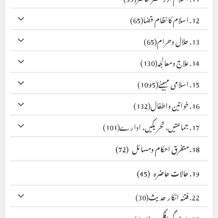
12. اسلام کا نظام قضا
(65)
13. حلال وحرام
(65)
14. علاج ومعالجہ
(130)
15. اسلامی مہینے
(1095)
16. خواتین واطفال
(132)
17. جماعتیں، تحریکیں، ادارے
(101)
18. متفرق احکام ومسائل
(72)
19. حالات حاضرہ
(45)
22. فتنہ انکار حدیث
(30)
23. عربی گرافکس
(696)