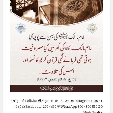
Full Size
📷 Square
1080 × 1080
📸 Instagram
1080 ×
⬇ Original
1350
👍 Facebook
1200 × 630
💬 WhatsApp
800 × 800
🖼 PNG
High Quality