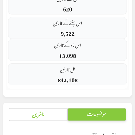
620
اس ہفتے کے قارئین
9,522
اس ماہ کے قارئین
13,098
کل قارئین
842,108
موضوعات
ناشرین