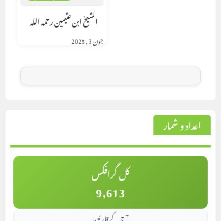
الشيخ ابن عثيمين رحمه الله
جون 3, 2025
اعداد و شمار
کل گرافکس
9,613
آج کے قارئین