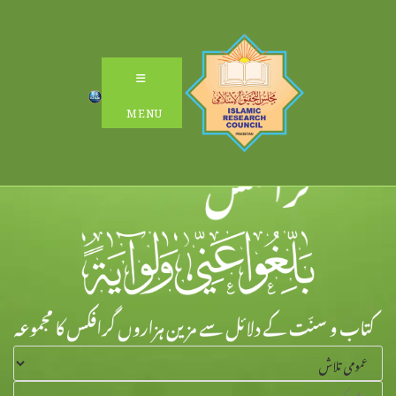
Ski
t
conten
MENU