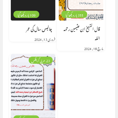
355 بار دیکھا گیا
109 بار دیکھا گیا
قال الشيخ ابن عثيمين رحمه
چالیس سال کی عمر
الله
فروری 13, 2024
مارچ 18, 2024
23. عربی گرافکس