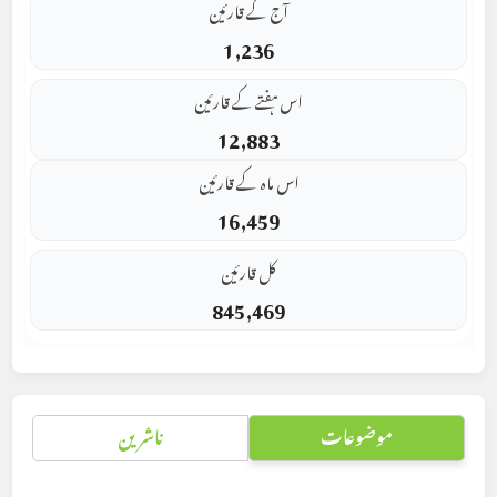
آج کے قارئین
1,236
اس ہفتے کے قارئین
12,883
اس ماہ کے قارئین
16,459
کل قارئین
845,469
موضوعات
ناشرین