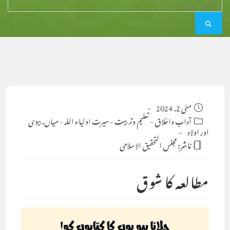
Post
مئی 2, 2024
published:
Post
آداب واخلاق
-
تعلیم وتربیت
-
سیرت اولیاء اللہ
-
میاں، بیوی
اور اولاد
category:
ناشر:
مجلس التحقيق الاسلامى
مطالعہ کا شوق