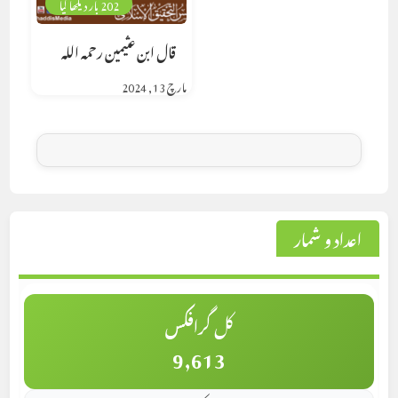
202 بار دیکھا گیا
قال ابن عثيمين رحمه الله
مارچ 13, 2024
اعداد و شمار
کل گرافکس
9,613