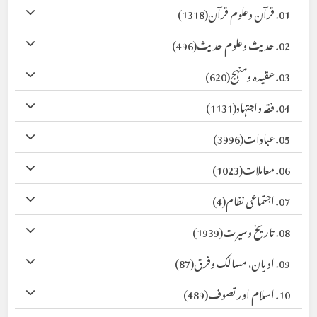
01. قرآن وعلوم قرآن
(1318)
02. حدیث وعلوم حدیث
(496)
03. عقیدہ ومنہج
(620)
04. فقہ واجتہاد
(1131)
05. عبادات
(3996)
06. معاملات
(1023)
07. اجتماعی نظام
(4)
08. تاریخ وسیرت
(1939)
09. ادیان، مسالک وفرق
(87)
10. اسلام اور تصوف
(489)