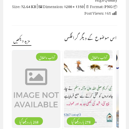
72.64 KB
| 🖼 Dimension:
1200 × 1350
| 📄 Format:
PNG
📦 Size:
Post Views:
165
اس موضوع کے دیگر گرافکس
مزید دیکھیں
آداب واخلاق
آداب واخلاق
278 بار دیکھا گیا
268 بار دیکھا گیا