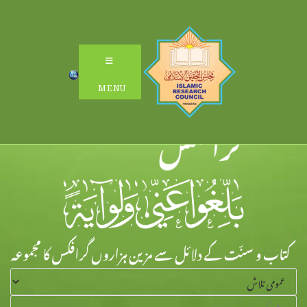
Ski
t
conten
MENU