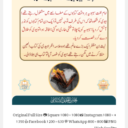
Full Size
📷 Square
1080 × 1080
📸 Instagram
1080 ×
⬇ Original
1350
👍 Facebook
1200 × 630
💬 WhatsApp
800 × 800
🖼 PNG
High Quality