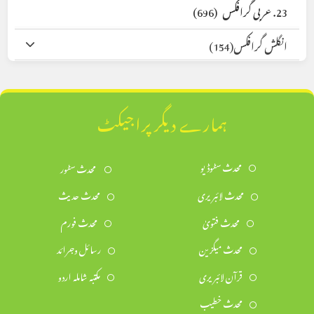
23. عربی گرافکس
(696)
انگلش گرافکس
(154)
ہمارے دیگر پراجیکٹ
محدث سٹوڈیو
محدث سٹور
محدث لائبریری
محدث حدیث
محدث فتویٰ
محدث فورم
محدث میگزین
رسائل وجرائد
قرآن لائبریری
مکتبہ شاملہ اردو
محدث خطیب