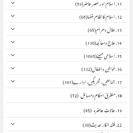
11. اسلام اور عصر حاضر
(59)
12. اسلام کا نظام قضا
(65)
13. حلال وحرام
(65)
14. علاج ومعالجہ
(130)
15. اسلامی مہینے
(1095)
16. خواتین واطفال
(132)
17. جماعتیں، تحریکیں، ادارے
(101)
18. متفرق احکام ومسائل
(72)
19. حالات حاضرہ
(45)
22. فتنہ انکار حدیث
(30)