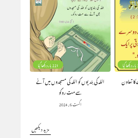
گیا
221 بار دیکھا گیا
کا تعاون
اللہ کی بندیوں کو اللہ کی مسجدوں میں آنے
سے مت روکو
اگست 6, 2024
مزید دیکھیں