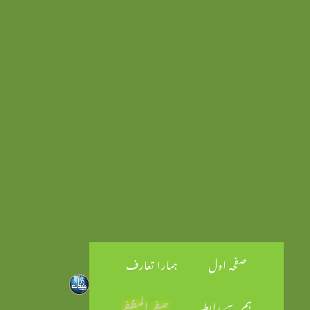
صفحہ اول
ہمارا تعارف
ہم سے رابطہ
صفر المظفر