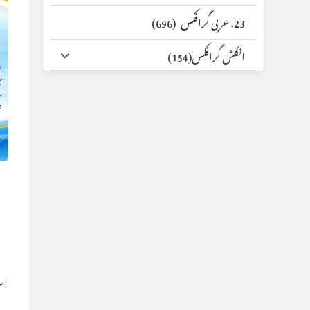
23. عربی گرافکس
(696)
انگلش گرافکس
(154)
اس