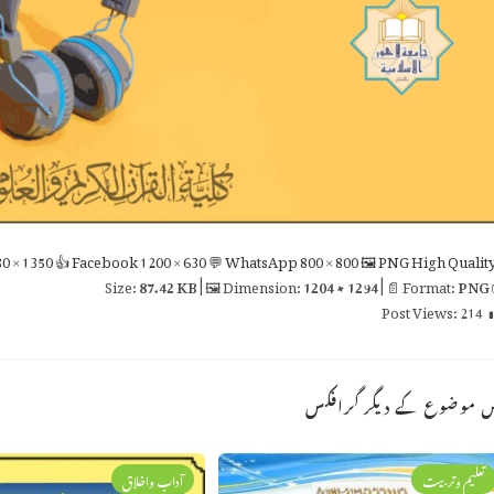
0 × 1350
👍 Facebook
1200 × 630
💬 WhatsApp
800 × 800
🖼 PNG
High Qualit
87.42 KB
| 🖼 Dimension:
1204 × 1294
| 📄 Format:
PNG

Post Views:
214
اس موضوع کے دیگر گراف
آداب واخلاق
تعلیم وتربیت