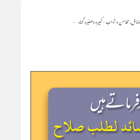
ائل، محاسن و آداب
-
کبیرہ وصغیرہ گناہ