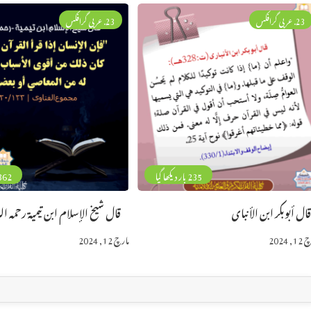
23. عربی گرافکس
23. عربی گرافکس
235 بار دیکھا گیا
362 بار دیکھا 
ال أبوبكر ابن الأنباى
قال شيخ الإسلام ابن تيمية رحمه الل
, 2024
مارچ 12, 2024