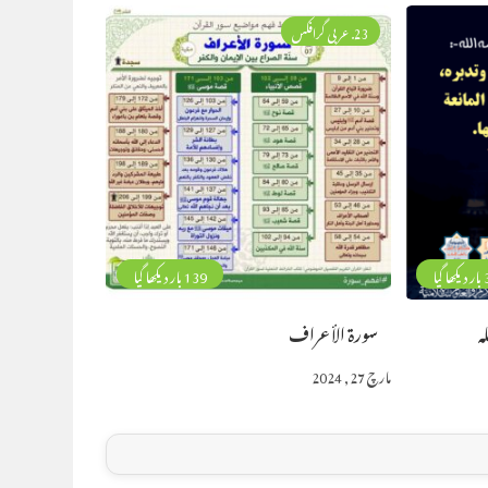
23. عربی گرافکس
گیا
139 بار دیکھا گیا
ه
سورة الأعراف
مارچ 27, 2024