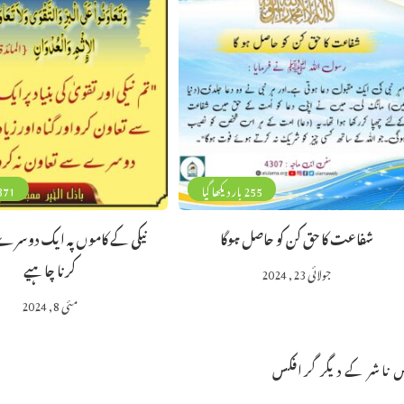
255 بار دیکھا گیا
371 بار دیکھا 
شفاعت کا حق کن کو حاصل ہوگا
نیکی کے کاموں پہ ایک دوسرے 
کرنا چاہیے
جولائی 23, 2024
مئی 8, 2024
 ناشر کے دیگر گرافکس