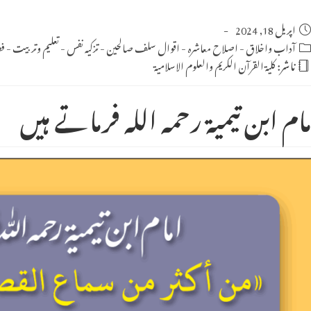
Po
اپریل 18, 2024
publishe
Po
آداب واخلاق
-
اصلاح معاشرہ
-
اقوال سلف صالحین
-
تزکیہ نفس
-
تعلیم وتربیت
-
فض
categor
ناشر:
كلية القرآن الكريم والعلوم الاسلامية
مام ابن تیمیۃ رحمہ اللہ فرماتے ہیں