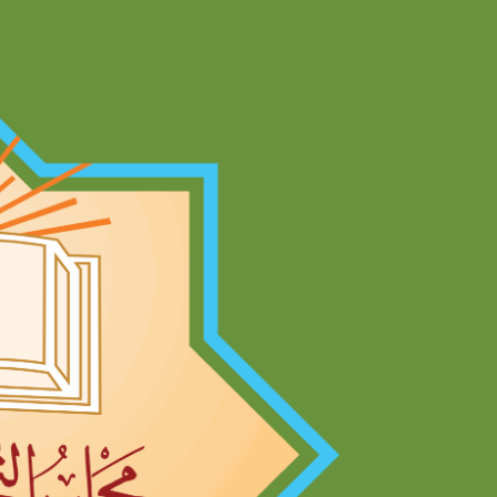
Ski
t
conten