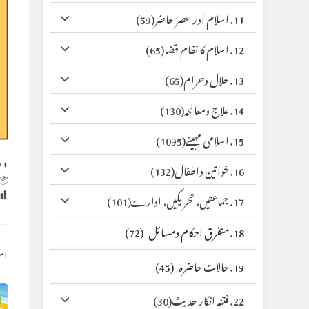
(59)
11. اسلام اور عصر حاضر
(65)
12. اسلام کا نظام قضا
(65)
13. حلال وحرام
(130)
14. علاج ومعالجہ
(1095)
15. اسلامی مہینے
y
⬇ Original
(132)
16. خواتین واطفال
 Size:
(101)
17. جماعتیں، تحریکیں، ادارے
(72)
18. متفرق احکام ومسائل
کس
(45)
19. حالات حاضرہ
(30)
22. فتنہ انکار حدیث