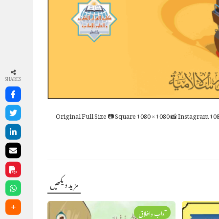
SHARES
Full Size
📷 Square
1080 × 1080
📸 Instagram
108
مزید دیکھیں
آداب واخلاق