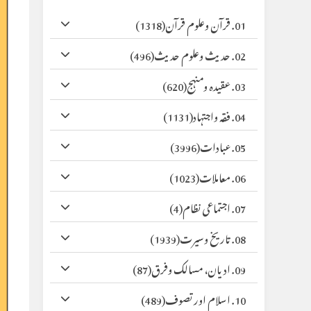
01. قرآن وعلوم قرآن
(1318)
02. حدیث وعلوم حدیث
(496)
03. عقیدہ ومنہج
(620)
04. فقہ واجتہاد
(1131)
05. عبادات
(3996)
06. معاملات
(1023)
07. اجتماعی نظام
(4)
08. تاریخ وسیرت
(1939)
09. ادیان، مسالک وفرق
(87)
10. اسلام اور تصوف
(489)