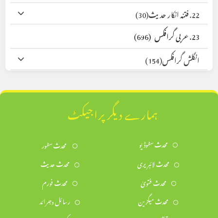
22. فتنہ انکار حدیث
(30)
23. عربی گرافکس
(696)
انگلش گرافکس
(154)
ہمارے دیگر پراجیکٹ
محدث سٹوڈیو
محدث سٹور
محدث لائبریری
محدث حدیث
محدث فتویٰ
محدث فورم
محدث میگزین
رسائل وجرائد