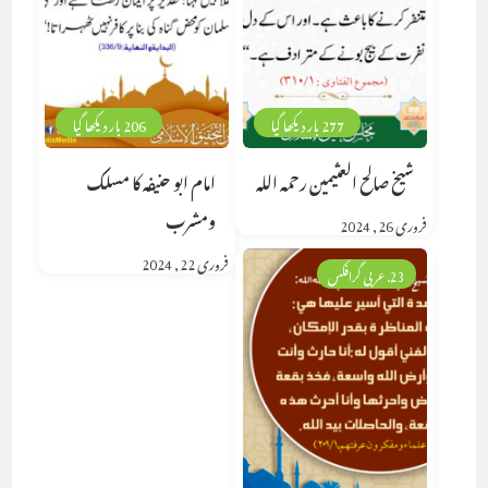
277 بار دیکھا گیا
206 بار دیکھا گیا
شیخ صالح العثیمین رحمہ اللہ
امام ابو حنیفہ کا مسلک
ومشرب
فروری 26, 2024
فروری 22, 2024
23. عربی گرافکس