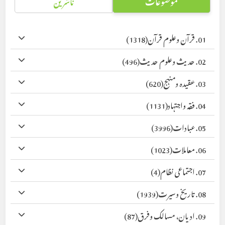
موضوعات
ناشرین
01. قرآن وعلوم قرآن
(1318)
02. حدیث وعلوم حدیث
(496)
03. عقیدہ ومنہج
(620)
04. فقہ واجتہاد
(1131)
05. عبادات
(3996)
06. معاملات
(1023)
07. اجتماعی نظام
(4)
08. تاریخ وسیرت
(1939)
09. ادیان، مسالک وفرق
(87)