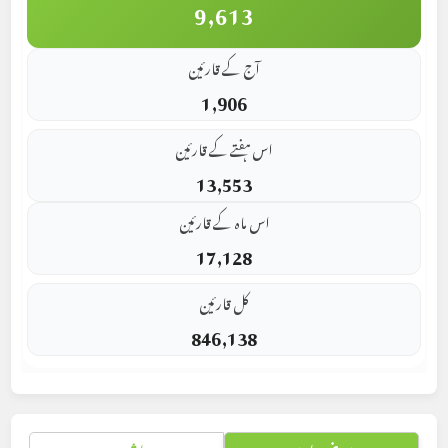
9,613
آج کے قارئین
1,906
اس ہفتے کے قارئین
13,553
اس ماہ کے قارئین
17,128
کل قارئین
846,138