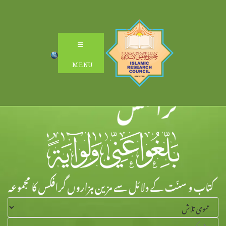
Ski
t
conten
MENU