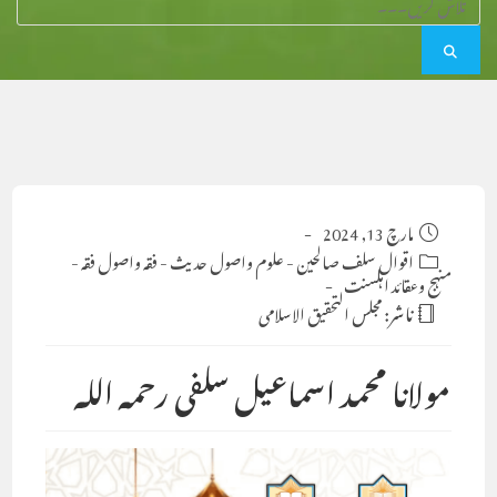
Post
مارچ 13, 2024
published:
Post
اقوال سلف صالحین
-
علوم واصول حدیث
-
فقہ واصول فقہ
-
category:
منہج وعقائد اہلسنت
ناشر:
مجلس التحقيق الاسلامى
مولانا محمد اسماعیل سلفی رحمہ اللہ