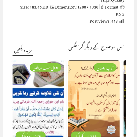
185.45 KB
| 🖼 Dimension:
1200 × 1350
| 📄 Format:
📦 Size:
PNG
Post Views:
478
اس موضوع کے دیگر گرافکس
مزید دیکھیں
آداب واخلاق
اقوال سلف صالحین
333 بار دیکھا گیا
268 بار دیکھا گیا