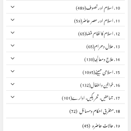
10. اسلام اور تصوف
(489)
11. اسلام اور عصر حاضر
(59)
12. اسلام کا نظام قضا
(65)
13. حلال وحرام
(65)
14. علاج ومعالجہ
(130)
15. اسلامی مہینے
(1095)
16. خواتین واطفال
(132)
17. جماعتیں، تحریکیں، ادارے
(101)
18. متفرق احکام ومسائل
(72)
19. حالات حاضرہ
(45)