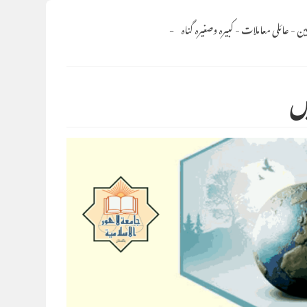
ین
-
عائلی معاملات
-
کبیرہ وصغیرہ گناہ
یں