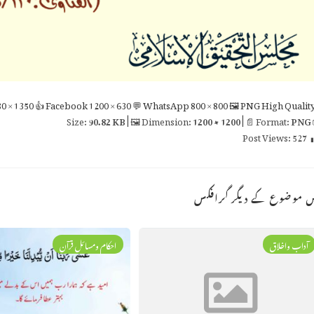
0 × 1350
👍 Facebook
1200 × 630
💬 WhatsApp
800 × 800
🖼 PNG
High Qualit
90.82 KB
| 🖼 Dimension:
1200 × 1200
| 📄 Format:
PNG

Post Views:
527
اس موضوع کے دیگر گراف
احکام ومسائل قرآن
آداب واخلاق