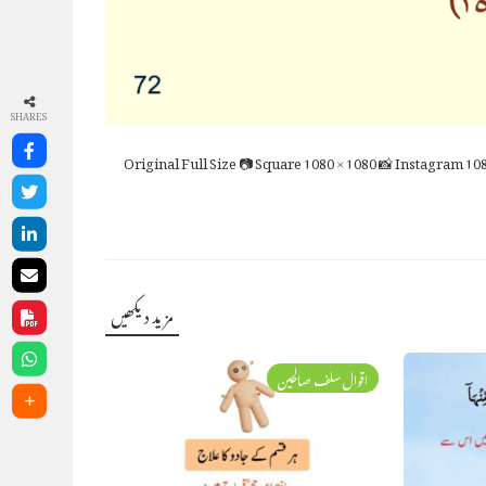
SHARES
Full Size
📷 Square
1080 × 1080
📸 Instagram
108
مزید دیکھیں
اقوال سلف صالحین