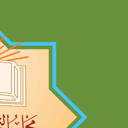
Ski
t
conten