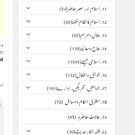
(59)
11. اسلام اور عصر حاضر
(65)
12. اسلام کا نظام قضا
(65)
13. حلال وحرام
y
⬇ Original
(130)
14. علاج ومعالجہ
 Size:
(1095)
15. اسلامی مہینے
(132)
16. خواتین واطفال
کس
(101)
17. جماعتیں، تحریکیں، ادارے
(72)
18. متفرق احکام ومسائل
(45)
19. حالات حاضرہ
(30)
22. فتنہ انکار حدیث