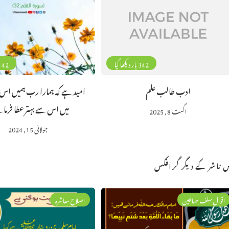
342 بار دیکھا گیا
142 بار دیکھا 
ادب طالب علم
امید ہے کہ ہمارا رب ہمیں اس
میں اس سے بہتر عطا فرمائ
اگست 8, 2025
جولائی 15, 2024
 ناشر کے دیگر گرافکس
اقوال سلف صالحین
اصلاح معاشرہ