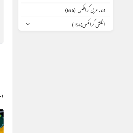
23. عربی گرافکس
(696)
انگلش گرافکس
(154)
اس