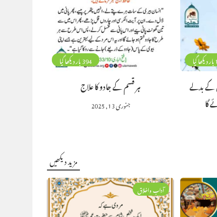
گیا
394 بار دیکھا گیا
 کے بدلے
ہر قسم کے جادو کا علاج
ے گا
جنوری 13, 2025
مزید دیکھیں
آداب واخلاق