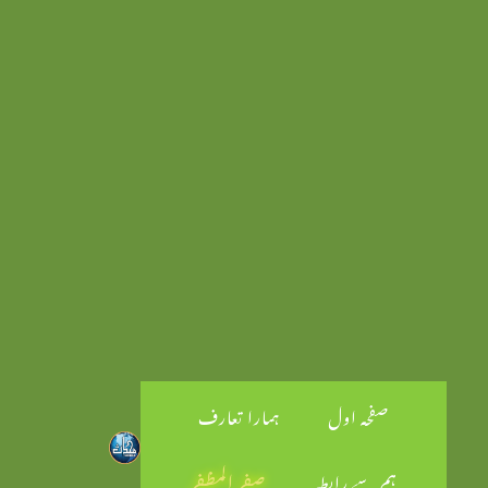
صفحہ اول
ہمارا تعارف
ہم سے رابطہ
صفر المظفر