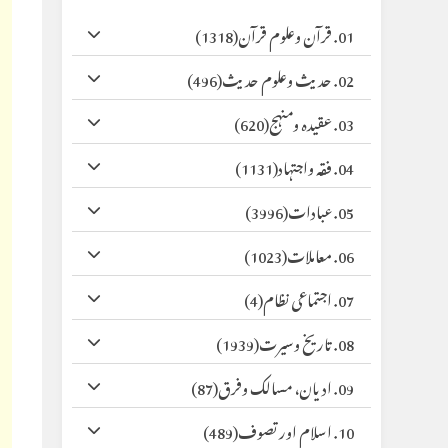
01. قرآن وعلوم قرآن
(1318)
02. حدیث وعلوم حدیث
(496)
03. عقیدہ ومنہج
(620)
04. فقہ واجتہاد
(1131)
05. عبادات
(3996)
06. معاملات
(1023)
07. اجتماعی نظام
(4)
08. تاریخ وسیرت
(1939)
09. ادیان، مسالک وفرق
(87)
10. اسلام اور تصوف
(489)