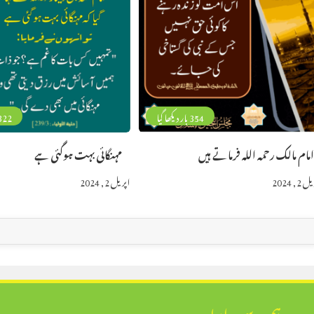
354 بار دیکھا گیا
322 بار دیکھا 
مام مالک رحمہ اللہ فرماتے ہیں
مہنگائی بہت ہوگئی ہے
2, 2024
اپریل 2, 2024
ہم سے رابطہ