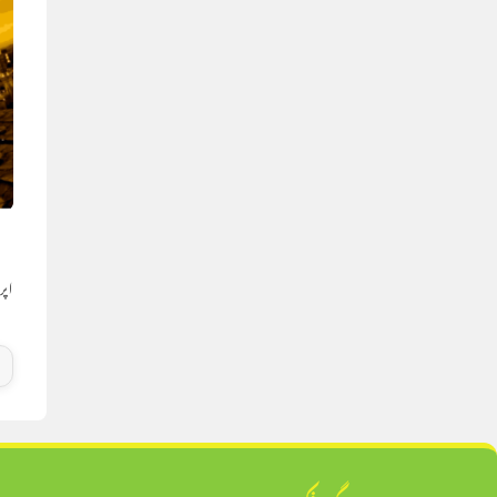
ا
اپریل 