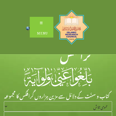
Ski
t
conten
MENU