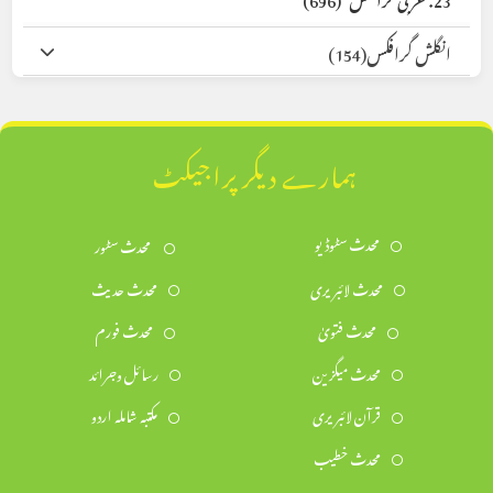
انگلش گرافکس
(154)
ہمارے دیگر پراجیکٹ
محدث سٹوڈیو
محدث سٹور
محدث لائبریری
محدث حدیث
محدث فتویٰ
محدث فورم
محدث میگزین
رسائل وجرائد
قرآن لائبریری
مکتبہ شاملہ اردو
محدث خطیب