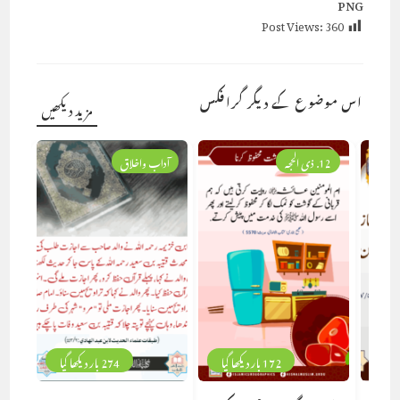
PNG
Post Views:
360
اس موضوع کے دیگر گرافکس
مزید دیکھیں
12. ذی الحجہ
آداب واخلاق
172 بار دیکھا گیا
274 بار دیکھا گیا