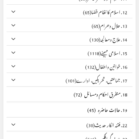
12. اسلام کا نظام قضا
(65)
13. حلال وحرام
(65)
14. علاج ومعالجہ
(130)
15. اسلامی مہینے
(1118)
16. خواتین واطفال
(132)
17. جماعتیں، تحریکیں، ادارے
(101)
18. متفرق احکام ومسائل
(72)
19. حالات حاضرہ
(45)
22. فتنہ انکار حدیث
(30)
23. عربی گرافکس
(696)