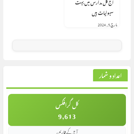
آج کل مدارس میں بہت
سہولیات ہیں
مارچ 5, 2024
اعداد و شمار
کل گرافکس
9,613
آج کے قارئین