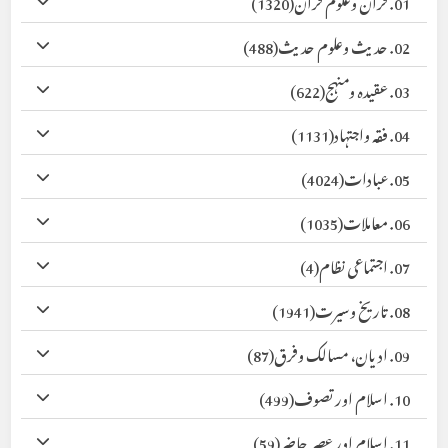
01. قرآن وعلوم قرآن
(1320)
02. حدیث وعلوم حدیث
(488)
03. عقیدہ ومنہج
(622)
04. فقہ واجتہاد
(1131)
05. عبادات
(4024)
06. معاملات
(1035)
07. اجتماعی نظام
(4)
08. تاریخ وسیرت
(1941)
09. ادیان، مسالک وفرق
(87)
10. اسلام اور تصوف
(499)
11. اسلام اور عصر حاضر
(59)