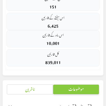
151
اس ہفتے کے قارئین
6,425
اس ماہ کے قارئین
10,001
کل قارئین
839,011
موضوعات
ناشرین