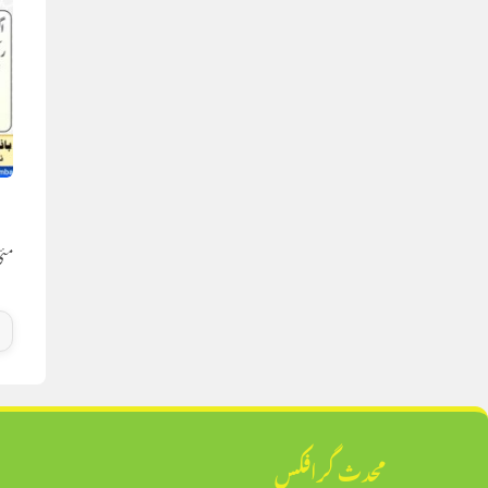
ر
مئی 21, 
محدث گرافکس