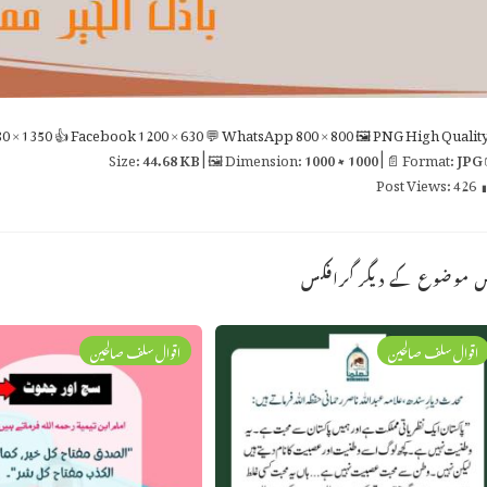
0 × 1350
👍 Facebook
1200 × 630
💬 WhatsApp
800 × 800
🖼 PNG
High Qualit
44.68 KB
| 🖼 Dimension:
1000 × 1000
| 📄 Format:
JPG

Post Views:
426
اس موضوع کے دیگر گراف
اقوال سلف صالحین
اقوال سلف صالحین