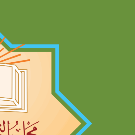
Ski
t
conten