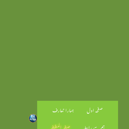
صفحہ اول
ہمارا تعارف
ہم سے رابطہ
صفر المظفر