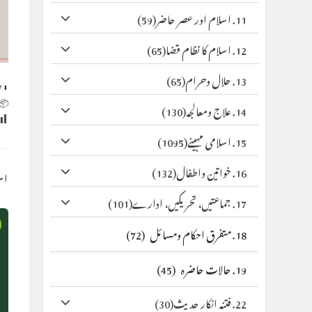
(59)
11. اسلام اور عصر حاضر
(65)
12. اسلام کا نظام قضا
(65)
13. حلال وحرام
y
⬇ Original
 Size:
(130)
14. علاج ومعالجہ
(1095)
15. اسلامی مہینے
(132)
16. خواتین واطفال
کس
(101)
17. جماعتیں، تحریکیں، ادارے
(72)
18. متفرق احکام ومسائل
(45)
19. حالات حاضرہ
(30)
22. فتنہ انکار حدیث