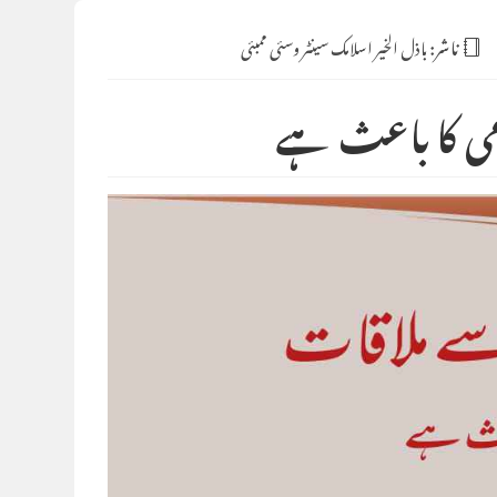
ناشر:
باذل الخیر اسلامک سینٹر وسئی ممبئی
می کا باعث ہے