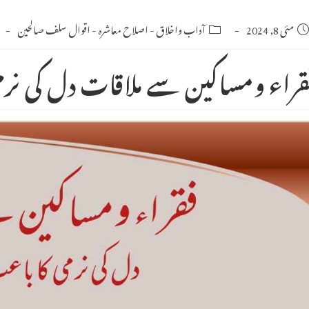
Po
مئی 8, 2024
Post
آداب واخلاق
-
اصلاح معاشرہ
-
اقوال سلف صالحین
category:
publishe
قراء ومساکین سے ملاقات دل کی نر