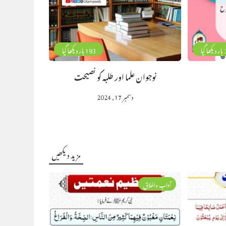
گیا
193 بار دیکھا گیا
نوجوان علما اور طلبہ کو نصیحت
دسمبر 17, 2024
مزید دیکھیں
آداب واخلاق