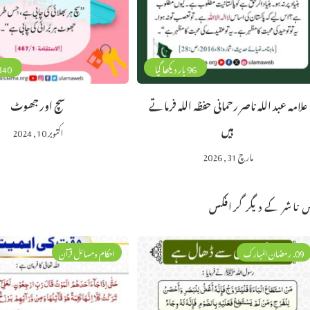
96 بار دیکھا گیا
340 بار دیکھا 
علامہ عبد اللہ ناصر رحمانی حفظہ اللہ فرماتے
سچ اور جھوٹ
ہیں
اکتوبر 10, 2024
مارچ 31, 2026
 ناشر کے دیگر گرافکس
09. رمضان المبارک
احکام ومسائل قرآن