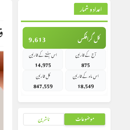
اعداد و شمار
st
d:
ف
9,613
کل گرافکس
آج کے قارئین
اس ہفتے کے قارئین
14,975
875
اس ماہ کے قارئین
کل قارئین
847,559
18,549
موضوعات
ناشرین