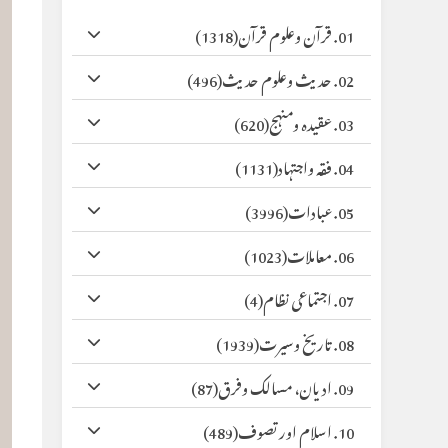
01. قرآن وعلوم قرآن
(1318)
02. حدیث وعلوم حدیث
(496)
03. عقیدہ ومنہج
(620)
04. فقہ واجتہاد
(1131)
05. عبادات
(3996)
06. معاملات
(1023)
07. اجتماعی نظام
(4)
08. تاریخ وسیرت
(1939)
09. ادیان، مسالک وفرق
(87)
10. اسلام اور تصوف
(489)