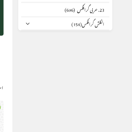
23. عربی گرافکس
(696)
انگلش گرافکس
(154)
اس