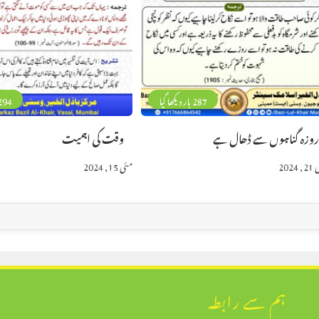
287 بار دیکھا گیا
294 بار دیکھا 
وزہ گناہوں سے ڈھال ہے
وقت کی اہمیت
2024
مئی 15, 2024
ہم سے رابطہ