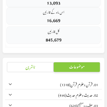
13,093
اس ماہ کے قارئین
16,669
کل قارئین
845,679
موضوعات
ناشرین
01. قرآن وعلوم قرآن
(1318)
02. حدیث وعلوم حدیث
(496)
03. عقیدہ ومنہج
(620)