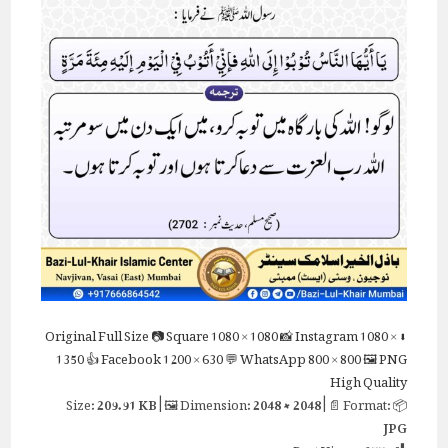
Full Size
📷 Square
1080 × 1080
📸 Instagram
1080 ×
⬇ Original
1350
👍 Facebook
1200 × 630
💬 WhatsApp
800 × 800
🖼 PNG
High Quality
209.91 KB
| 🖼 Dimension:
2048 × 2048
| 📄 Format:
📦 Size:
JPG
Post Views:
277