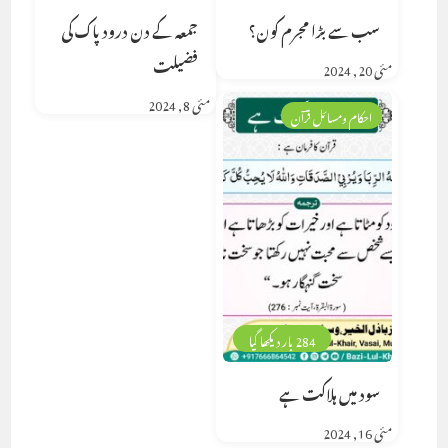
سب سے بڑا مجرم کون؟
جمعہ کے دن درود پاک کی
فضیلت
مئی 20, 2024
مئی 8, 2024
احکام ومسائل قرآن
284 بار دیکھا گیا
سود میں ہلاکت ہے
مئی 16, 2024