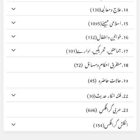
14. علاج ومعالجہ
(130)
15. اسلامی مہینے
(1095)
16. خواتین واطفال
(132)
17. جماعتیں، تحریکیں، ادارے
(101)
18. متفرق احکام ومسائل
(72)
19. حالات حاضرہ
(45)
22. فتنہ انکار حدیث
(30)
23. عربی گرافکس
(696)
انگلش گرافکس
(154)