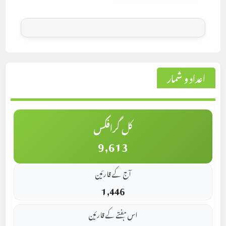
اعداد و شمار
کل گرافکس
9,613
آج کے قارئین
1,446
اس ہفتے کے قارئین