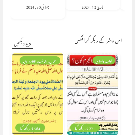
مارچ 12, 2024
جولائی 30, 2024
اس ناشر کے دیگر گرافکس
مزید دیکھیں
آداب واخلاق
اعمال، وظائف، اذکار وادعیہ
271 بار دیکھا گیا
584 بار دیکھا گیا