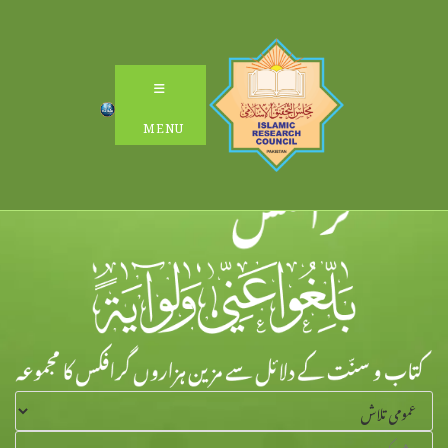
Ski
t
conten
MENU