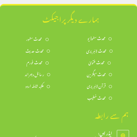
ہمارے دیگر پراجیکٹ
محدث سٹوڈیو
محدث سٹور
محدث لائبریری
محدث حدیث
محدث فتویٰ
محدث فورم
محدث میگزین
رسائل وجرائد
قرآن لائبریری
مکتبہ شاملہ اردو
محدث خطیب
ہم سے رابطہ
ایڈریس: