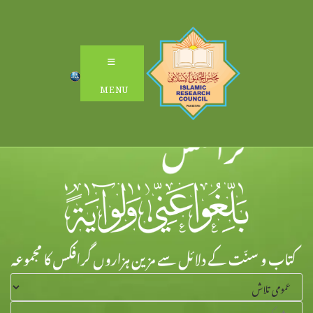
Ski
t
conten
MENU