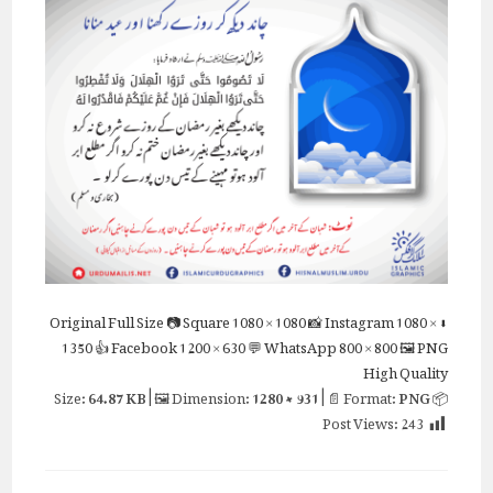
Full Size
📷 Square
1080 × 1080
📸 Instagram
1080 ×
⬇ Original
1350
👍 Facebook
1200 × 630
💬 WhatsApp
800 × 800
🖼 PNG
High Quality
64.87 KB
| 🖼 Dimension:
1280 × 931
| 📄 Format:
PNG
📦 Size:
Post Views:
243