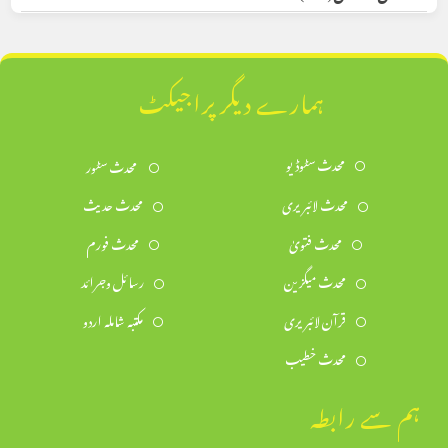
ہمارے دیگر پراجیکٹ
محدث سٹوڈیو
محدث سٹور
محدث لائبریری
محدث حدیث
محدث فتویٰ
محدث فورم
محدث میگزین
رسائل وجرائد
قرآن لائبریری
مکتبہ شاملہ اردو
محدث خطیب
ہم سے رابطہ