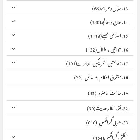
13. حلال وحرام
(65)
14. علاج ومعالجہ
(130)
15. اسلامی مہینے
(1118)
16. خواتین واطفال
(132)
17. جماعتیں، تحریکیں، ادارے
(101)
18. متفرق احکام ومسائل
(72)
19. حالات حاضرہ
(45)
22. فتنہ انکار حدیث
(30)
23. عربی گرافکس
(696)
انگلش گرافکس
(154)