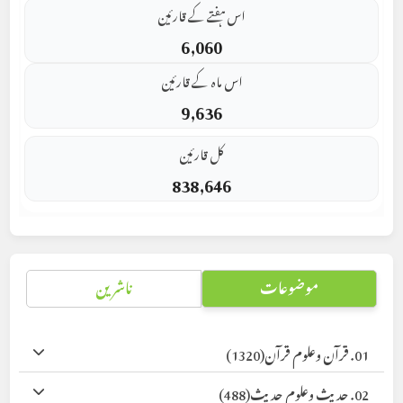
اس ہفتے کے قارئین
6,060
اس ماہ کے قارئین
9,636
کل قارئین
838,646
موضوعات
ناشرین
01. قرآن وعلوم قرآن
(1320)
02. حدیث وعلوم حدیث
(488)