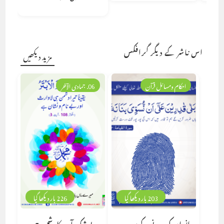
اس ناشر کے دیگر گرافکس
مزید دیکھیں
احکام ومسائل قرآن
06. جمادی الآخر
203 بار دیکھا گیا
226 بار دیکھا گیا
انسان کو مرنے کے بعد
بے شک آپ کا دشمن ہی