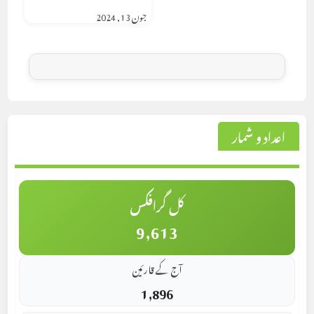
جون 13, 2024
اعداد و شمار
کل گرافکس
9,613
آج کے قارئین
1,896