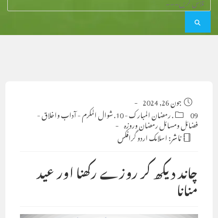
Post
جون 26, 2024
published:
09. رمضان المبارک
Post
-
10. شوال المکرم
-
آداب واخلاق
-
category:
فضائل ومسائل رمضان وروزہ
ناشر:
اسلامک اردو گرافکس
چاند دیکھ کر روزے رکھنا اور عید
منانا