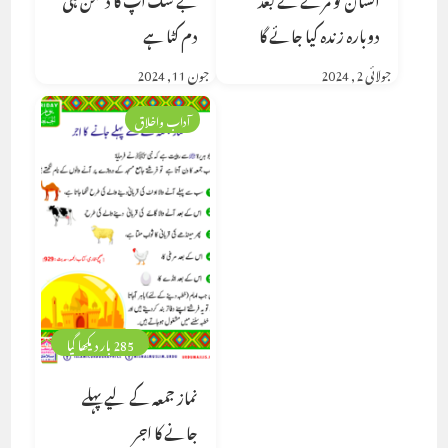
دوبارہ زندہ کیا جائے گا
دم کٹا ہے
جولائی 2, 2024
جون 11, 2024
آداب واخلاق
285 بار دیکھا گیا
نماز جمعہ کے لیے پہلے
جانے کا اجر