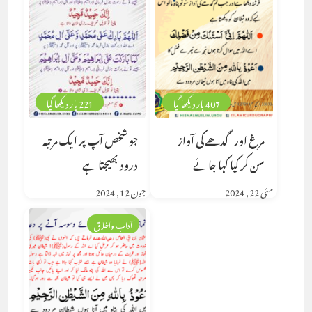
407 بار دیکھا گیا
221 بار دیکھا گیا
مرغ اور گدھے کی آواز
جو شخص آپ پر ایک مرتبہ
سن کر کیا کہا جائے
درود بھیجتا ہے
مئی 22, 2024
جون 12, 2024
آداب واخلاق