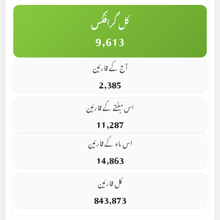
کل گرافکس
9,613
آج کے قارئین
2,385
اس ہفتے کے قارئین
11,287
اس ماہ کے قارئین
14,863
کل قارئین
843,873