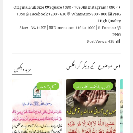
Full Size
📷 Square
1080 × 1080
📸 Instagram
1080 ×
⬇ Original
1350
👍 Facebook
1200 × 630
💬 WhatsApp
800 × 800
🖼 PNG
High Quality
135.15 KB
| 🖼 Dimension:
1165 × 1600
| 📄 Format:
📦 Size:
PNG
Post Views:
439
اس موضوع کے دیگر گرافکس
مزید دیکھیں
یہ
اعمال، وظائف، اذکار وادعیہ
تعلیم وتربیت