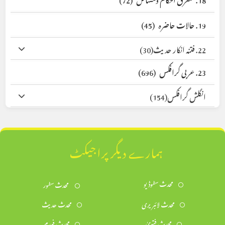
19. حالات حاضرہ
(45)
22. فتنہ انکار حدیث
(30)
23. عربی گرافکس
(696)
انگلش گرافکس
(154)
ہمارے دیگر پراجیکٹ
محدث سٹوڈیو
محدث سٹور
محدث لائبریری
محدث حدیث
محدث فتویٰ
محدث فورم