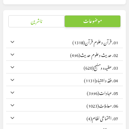
موضوعات
ناشرین
01. قرآن وعلوم قرآن
(1318)
02. حدیث وعلوم حدیث
(496)
03. عقیدہ ومنہج
(620)
04. فقہ واجتہاد
(1131)
05. عبادات
(3996)
06. معاملات
(1023)
07. اجتماعی نظام
(4)