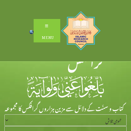
Ski
t
conten
MENU