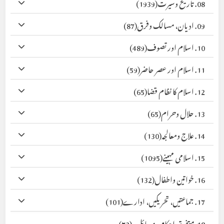
08. تاریخ وسیرت
(1939)
09. ادیان، مسالک وفرق
(87)
10. اسلام اور تصوف
(489)
11. اسلام اور عصر حاضر
(59)
12. اسلام کا نظام قضا
(65)
13. حلال وحرام
(65)
14. علاج ومعالجہ
(130)
15. اسلامی مہینے
(1095)
16. خواتین واطفال
(132)
17. جماعتیں، تحریکیں، ادارے
(101)
18. متفرق احکام ومسائل
(72)