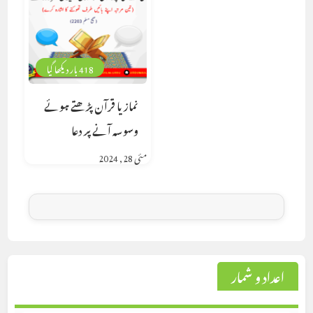
418 بار دیکھا گیا
نماز یا قرآن پڑھتے ہوئے
وسوسہ آنے پر دعا
مئی 28, 2024
اعداد و شمار