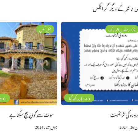
 ناشر کے دیگر گرافکس
09. رمضان المبارک
تزکیہ نفس
140 بار دیکھا گیا
210 بار دیکھا 
وزہ کی فرضیت
موت سے کون بچ سکتا ہے
 2024
جون 27, 2024