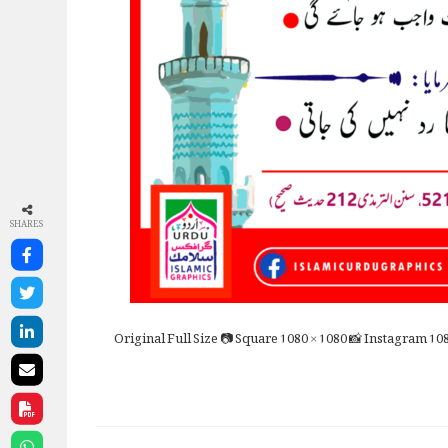
SHARES
Full Size
📷 Square
1080 × 1080
📸 Instagram
108