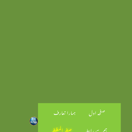
صفحہ اول
ہمارا تعارف
ہم سے رابطہ
صفر المظفر