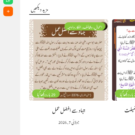
مزید دیکھیں
اعمال، وظائف، اذکار وادعیہ
گیا
29 بار دیکھا گیا
فضیلت
جہاد سے افضل عمل
جولائی 7, 2026