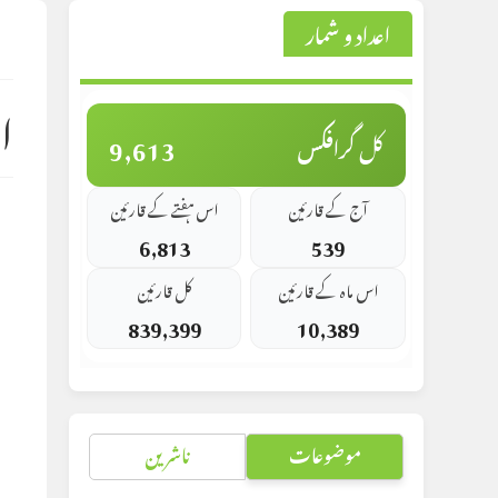
اعداد و شمار
st
d:
ا
9,613
کل گرافکس
آج کے قارئین
اس ہفتے کے قارئین
6,813
539
اس ماہ کے قارئین
کل قارئین
839,399
10,389
موضوعات
ناشرین