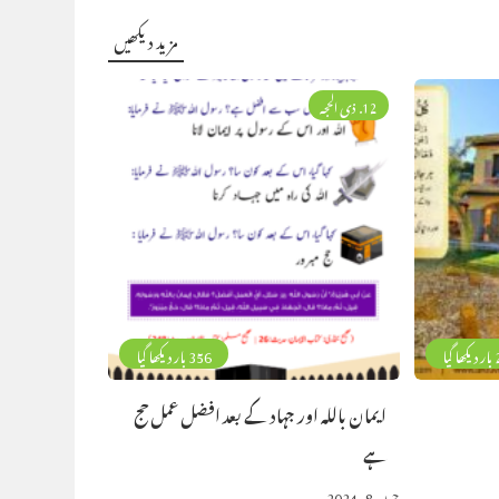
مزید دیکھیں
12. ذی الحجہ
گیا
356 بار دیکھا گیا
ایمان باللہ اور جہاد کے بعد افضل عمل حج
ہے
جون 8, 2024