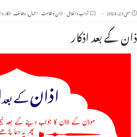
Po
مئی 23, 2024
Post
آداب واخلاق
-
اذان واقامت
-
اعمال، وظائف، اذکار واد
category:
publishe
ذان کے بعد اذکار