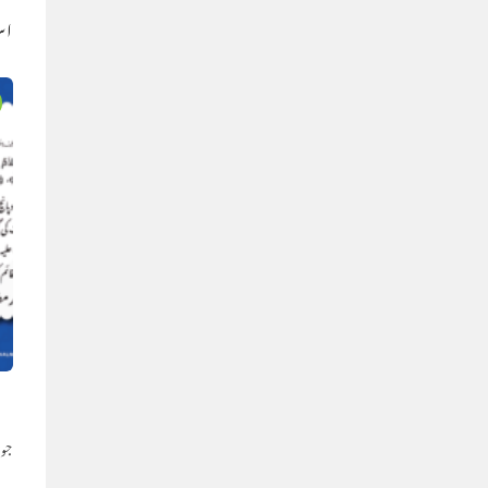
اس
ر
جون 26,