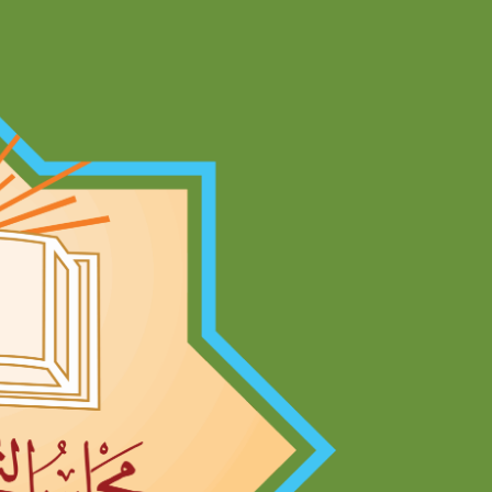
Ski
t
conten