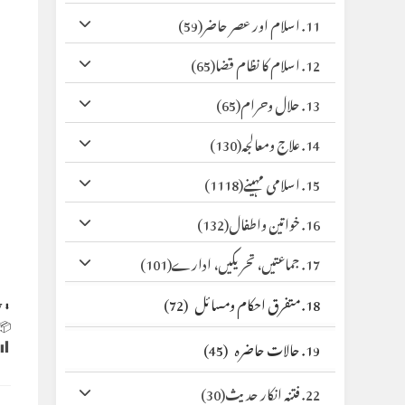
(59)
11. اسلام اور عصر حاضر
(65)
12. اسلام کا نظام قضا
(65)
13. حلال وحرام
(130)
14. علاج ومعالجہ
(1118)
15. اسلامی مہینے
(132)
16. خواتین واطفال
(101)
17. جماعتیں، تحریکیں، ادارے
(72)
18. متفرق احکام ومسائل
y
⬇ Original
 Size:
(45)
19. حالات حاضرہ
(30)
22. فتنہ انکار حدیث