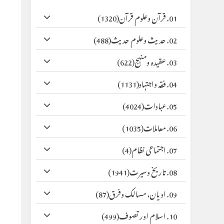
01. قرآن وعلوم قرآن
(1320)
02. حدیث وعلوم حدیث
(488)
03. عقیدہ ومنہج
(622)
04. فقہ واجتہاد
(1131)
05. عبادات
(4024)
06. معاملات
(1035)
07. اجتماعی نظام
(4)
08. تاریخ وسیرت
(1941)
09. ادیان، مسالک وفرق
(87)
10. اسلام اور تصوف
(499)