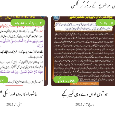
 موضوع کے دیگر گرافکس
اذان واقامت
اعمال، وظائف، اذکار وادعیہ
298 بار دیکھا گیا
296 بار دیکھا 
جو آدمی اذان دے وہی تکبیر کہے
عاشوراء کا روزہ اور اسکی 
مارچ 17, 2025
مئی 1, 2025