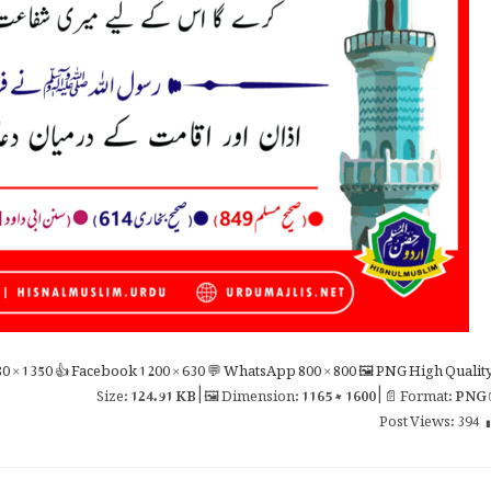
0 × 1350
👍 Facebook
1200 × 630
💬 WhatsApp
800 × 800
🖼 PNG
High Qualit
124.91 KB
| 🖼 Dimension:
1165 × 1600
| 📄 Format:
PNG

Post Views:
394