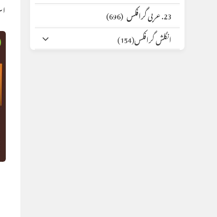
اس
23. عربی گرافکس
(696)
انگلش گرافکس
(154)