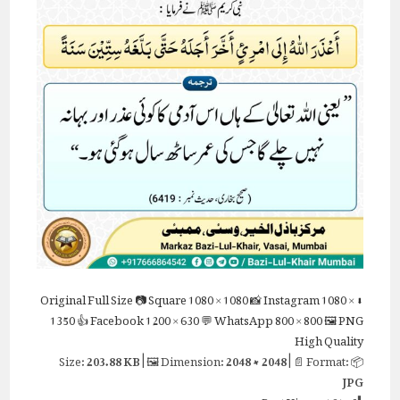
Full Size
📷 Square
1080 × 1080
📸 Instagram
1080 ×
⬇ Original
1350
👍 Facebook
1200 × 630
💬 WhatsApp
800 × 800
🖼 PNG
High Quality
203.88 KB
| 🖼 Dimension:
2048 × 2048
| 📄 Format:
📦 Size:
JPG
Post Views:
161