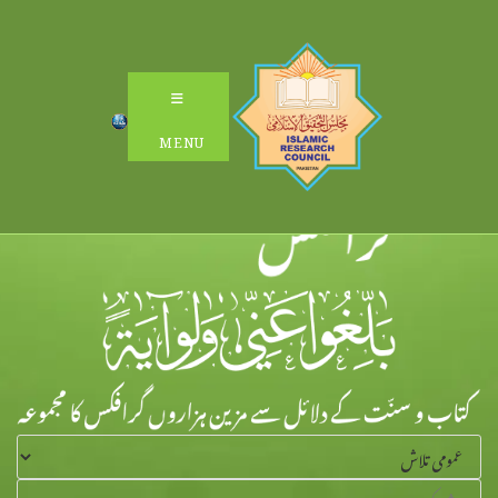
Ski
t
conten
MENU