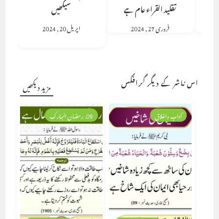
تقلید القراء عام ہے
سیکھیں
فروری 27, 2024
اپریل 20, 2024
اس ناشر کے دیگر گرافکس
مزید دیکھیں
آداب واخلاق
09. رمضان المبارک