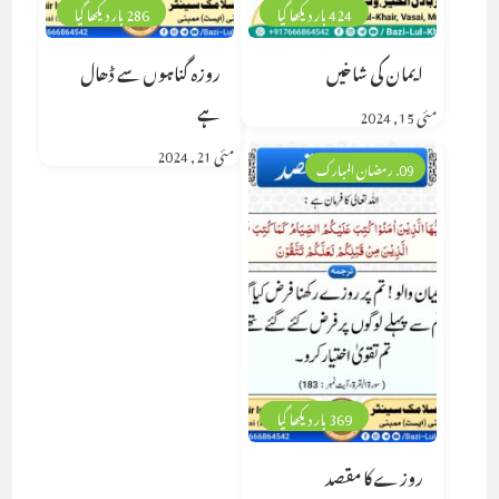
424 بار دیکھا گیا
286 بار دیکھا گیا
ایمان کی شاخیں
روزہ گناہوں سے ڈھال
ہے
مئی 15, 2024
مئی 21, 2024
09. رمضان المبارک
369 بار دیکھا گیا
روزے کا مقصد