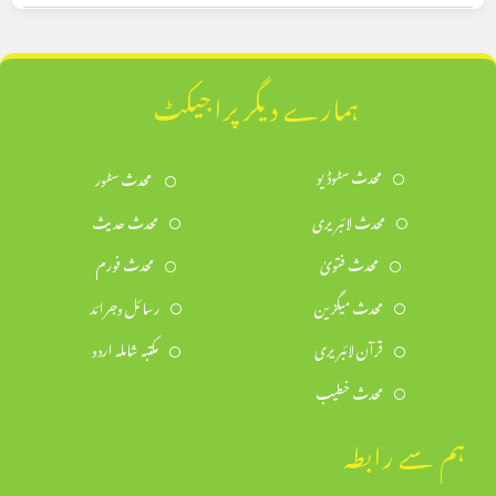
ہمارے دیگر پراجیکٹ
محدث سٹوڈیو
محدث سٹور
محدث لائبریری
محدث حدیث
محدث فتویٰ
محدث فورم
محدث میگزین
رسائل وجرائد
قرآن لائبریری
مکتبہ شاملہ اردو
محدث خطیب
ہم سے رابطہ