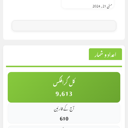
مئی 21, 2024
اعداد و شمار
کل گرافکس
9,613
آج کے قارئین
610