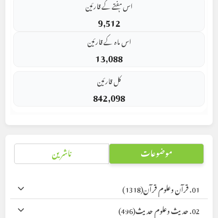
اس ہفتے کے قارئین
9,512
اس ماہ کے قارئین
13,088
کل قارئین
842,098
موضوعات
ناشرین
01. قرآن وعلوم قرآن
(1318)
02. حدیث وعلوم حدیث
(496)