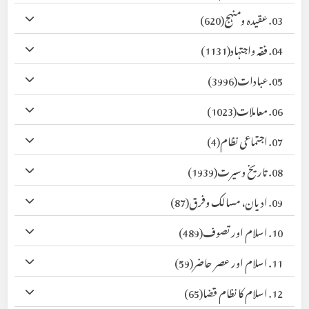
03. عقیدہ ومنہج
(620)
04. فقہ واجتہاد
(1131)
05. عبادات
(3996)
06. معاملات
(1023)
07. اجتماعی نظام
(4)
08. تاریخ وسیرت
(1939)
09. ادیان، مسالک وفرق
(87)
10. اسلام اور تصوف
(489)
11. اسلام اور عصر حاضر
(59)
12. اسلام کا نظام قضا
(65)