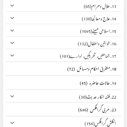
13. حلال وحرام
(65)
14. علاج ومعالجہ
(130)
15. اسلامی مہینے
(1095)
16. خواتین واطفال
(132)
17. جماعتیں، تحریکیں، ادارے
(101)
18. متفرق احکام ومسائل
(72)
19. حالات حاضرہ
(45)
22. فتنہ انکار حدیث
(30)
23. عربی گرافکس
(696)
انگلش گرافکس
(154)