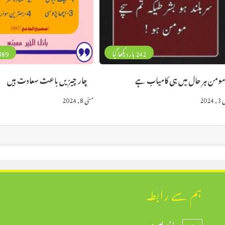
242 بار دیکھا گیا
389 بار دیکھا 
ومن ہر حال میں ہی کامیاب ہے
چار چیزیں باعث سعادت ہیں
2024
مئی 8, 2024
ہم سے رابطہ
ایڈریس: