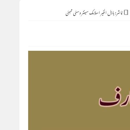
ناشر:
باذل الخیر اسلامک سینٹر وسئی ممبئی