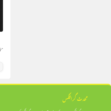
م
مئی 3, 
محدث گرافکس