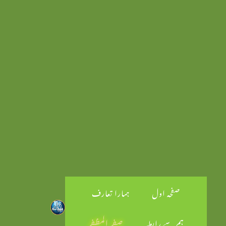
صفحہ اول
ہمارا تعارف
ہم سے رابطہ
صفر المظفر