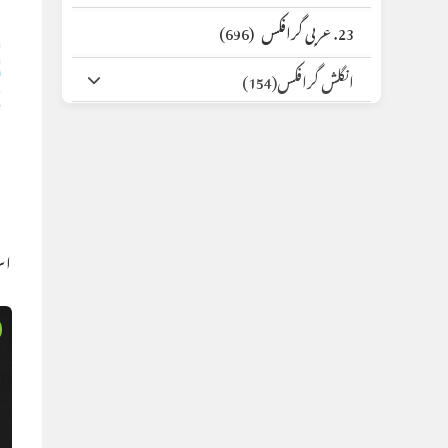
23. عربی گرافکس
(696)
انگلش گرافکس
(154)
اس