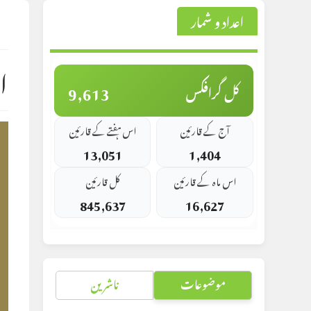
اعداد و شمار
st
d:
ا
9,613
کل گرافکس
آج کے قارئین
اس ہفتے کے قارئین
13,051
1,404
اس ماہ کے قارئین
کل قارئین
845,637
16,627
موضوعات
ناشرین