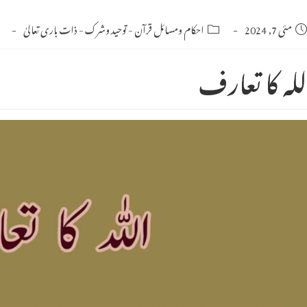
Po
مئی 7, 2024
Post
احکام ومسائل قرآن
-
توحید وشرک
-
ذات باری تعالیٰ
category:
publishe
للہ کا تعارف