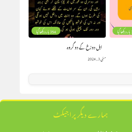
گیا
354 بار دیکھا گیا
اہل دوزخ کے دو گروہ
مئی 3, 2024
ہمارے دیگر پراجیکٹ
محدث سٹوڈیو