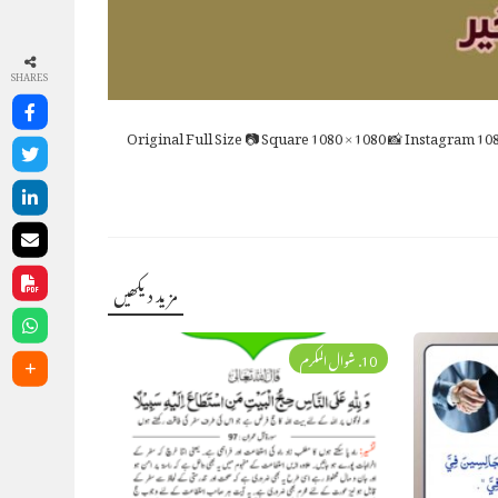
SHARES
Full Size
📷 Square
1080 × 1080
📸 Instagram
108
مزید دیکھیں
10. شوال المکرم