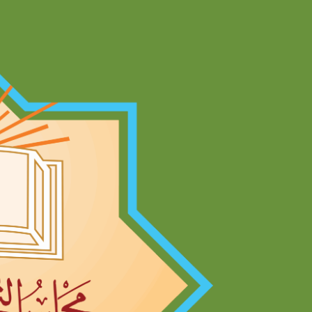
Ski
t
conten