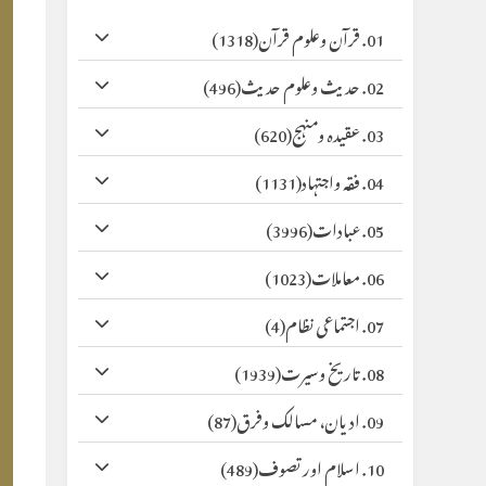
01. قرآن وعلوم قرآن
(1318)
02. حدیث وعلوم حدیث
(496)
03. عقیدہ ومنہج
(620)
04. فقہ واجتہاد
(1131)
05. عبادات
(3996)
06. معاملات
(1023)
07. اجتماعی نظام
(4)
08. تاریخ وسیرت
(1939)
09. ادیان، مسالک وفرق
(87)
10. اسلام اور تصوف
(489)