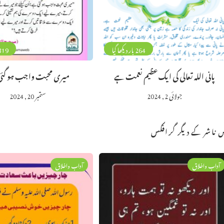
264 بار دیکھا گیا
319 بار دیکھا 
پانی اللہ تعالی کی ایک عظیم نعمت ہے
میری محبت واجب ہو گئ
جولائی 2, 2024
ستمبر 20, 2024
 ناشر کے دیگر گرافکس
آداب واخلاق
آداب واخلاق