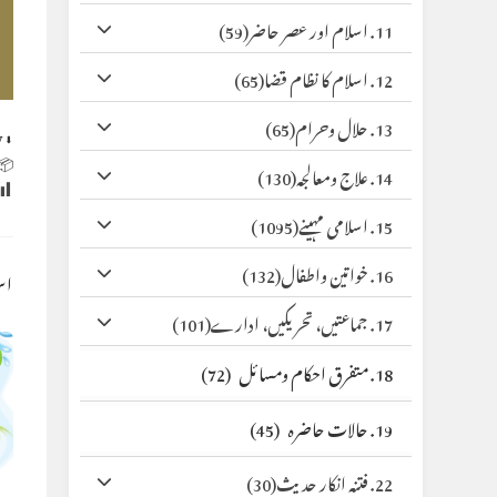
(59)
11. اسلام اور عصر حاضر
(65)
12. اسلام کا نظام قضا
(65)
13. حلال وحرام
y
⬇ Original
 Size:
(130)
14. علاج ومعالجہ
(1095)
15. اسلامی مہینے
(132)
16. خواتین واطفال
کس
(101)
17. جماعتیں، تحریکیں، ادارے
(72)
18. متفرق احکام ومسائل
(45)
19. حالات حاضرہ
(30)
22. فتنہ انکار حدیث