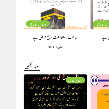
گیا
298 بار دیکھا گیا
ی ہے
صاحب استطاعت پر حج فرض ہے
جون 8, 2024
مزید دیکھیں
اصلاح معاشرہ