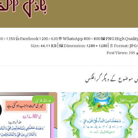
0 × 1350
👍 Facebook
1200 × 630
💬 WhatsApp
800 × 800
🖼 PNG
High Qualit
44.11 KB
| 🖼 Dimension:
1280 × 1280
| 📄 Format:
JPG

Post Views:
395
اس موضوع کے دیگر گراف
حدیث قدسی
آداب واخلاق