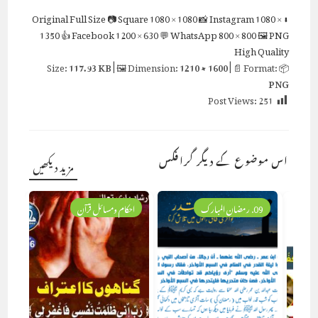
Full Size
📷 Square
1080 × 1080
📸 Instagram
1080 ×
⬇ Original
1350
👍 Facebook
1200 × 630
💬 WhatsApp
800 × 800
🖼 PNG
High Quality
117.93 KB
| 🖼 Dimension:
1210 × 1600
| 📄 Format:
📦 Size:
PNG
Post Views:
251
اس موضوع کے دیگر گرافکس
مزید دیکھیں
09. رمضان المبارک
احکام ومسائل قرآن