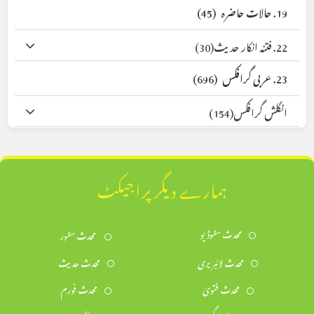
19. حالات حاضرہ
(45)
22. فتنہ انکار حدیث
(30)
23. عربی گرافکس
(696)
انگلش گرافکس
(154)
ہمارے دیگر پراجیکٹ
محدث سٹوڈیو
محدث سٹور
محدث لائبریری
محدث حدیث
محدث فتویٰ
محدث فورم