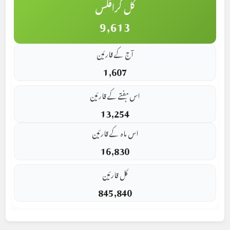
کل گرافکس
9,613
آج کے قارئین
1,607
اس ہفتے کے قارئین
13,254
اس ماہ کے قارئین
16,830
کل قارئین
845,840