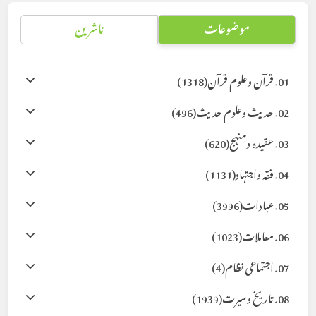
موضوعات
ناشرین
01. قرآن وعلوم قرآن
(1318)
02. حدیث وعلوم حدیث
(496)
03. عقیدہ ومنہج
(620)
04. فقہ واجتہاد
(1131)
05. عبادات
(3996)
06. معاملات
(1023)
07. اجتماعی نظام
(4)
08. تاریخ وسیرت
(1939)