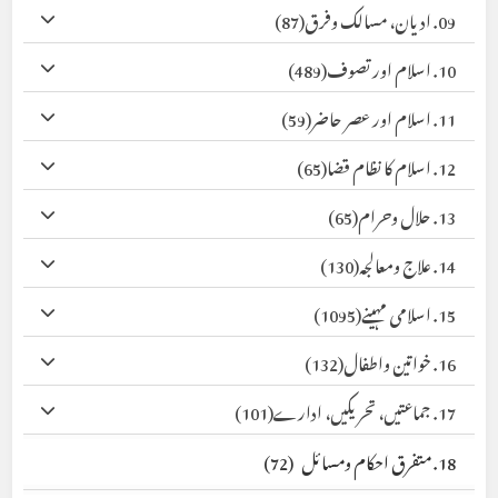
09. ادیان، مسالک وفرق
(87)
10. اسلام اور تصوف
(489)
11. اسلام اور عصر حاضر
(59)
12. اسلام کا نظام قضا
(65)
13. حلال وحرام
(65)
14. علاج ومعالجہ
(130)
15. اسلامی مہینے
(1095)
16. خواتین واطفال
(132)
17. جماعتیں، تحریکیں، ادارے
(101)
18. متفرق احکام ومسائل
(72)