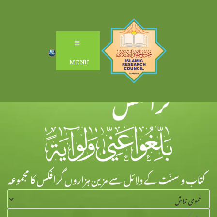
Ski
t
conten
MENU