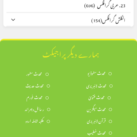
23. عربی گرافکس
(696)
انگلش گرافکس
(154)
ہمارے دیگر پراجیکٹ
محدث سٹوڈیو
محدث سٹور
محدث لائبریری
محدث حدیث
محدث فتویٰ
محدث فورم
محدث میگزین
رسائل وجرائد
قرآن لائبریری
مکتبہ شاملہ اردو
محدث خطیب