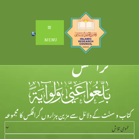
Ski
t
conten
MENU