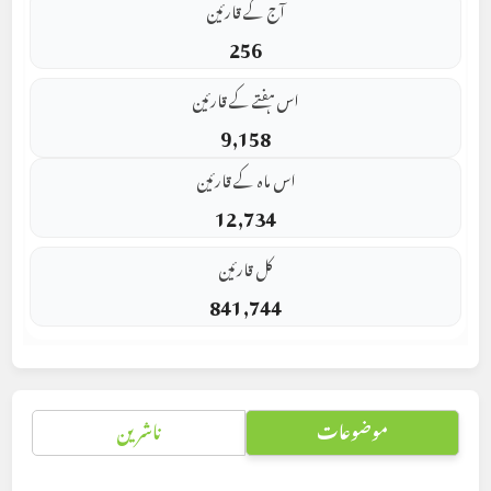
آج کے قارئین
256
اس ہفتے کے قارئین
9,158
اس ماہ کے قارئین
12,734
کل قارئین
841,744
موضوعات
ناشرین