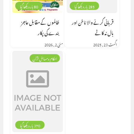
285 بار دیکھا گیا
80 بار دیکھا گیا
قربانی کرنے والا ناخن اور
ظالموں کے مقابل عاجز
بال نہ کاٹے
بندے کی پکار
اگست 23, 2025
مئی 2, 2026
احکام ومسائل قرآن
370 بار دیکھا گیا