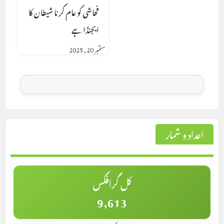
فحاشی کو عام کرنا شیطان کا
ایجنڈا ہے
ستمبر 20, 2025
اعداد و شمار
کل گرافکس
9,613