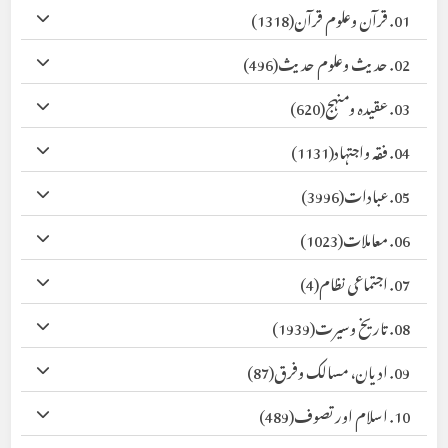
01. قرآن وعلوم قرآن
(1318)
02. حدیث وعلوم حدیث
(496)
03. عقیدہ ومنہج
(620)
04. فقہ واجتہاد
(1131)
05. عبادات
(3996)
06. معاملات
(1023)
07. اجتماعی نظام
(4)
08. تاریخ وسیرت
(1939)
09. ادیان، مسالک وفرق
(87)
10. اسلام اور تصوف
(489)