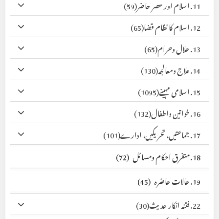
11. اسلام اور عصر حاضر
(59)
12. اسلام کا نظام قضا
(65)
13. حلال وحرام
(65)
14. علاج ومعالجہ
(130)
15. اسلامی مہینے
(1095)
16. خواتین واطفال
(132)
17. جماعتیں، تحریکیں، ادارے
(101)
18. متفرق احکام ومسائل
(72)
19. حالات حاضرہ
(45)
22. فتنہ انکار حدیث
(30)