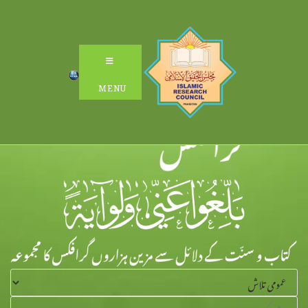
Ski
t
conten
MENU