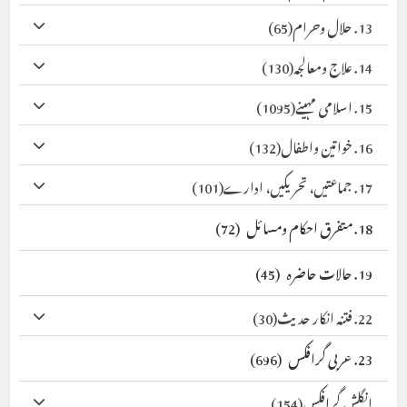
13. حلال وحرام
(65)
14. علاج ومعالجہ
(130)
15. اسلامی مہینے
(1095)
16. خواتین واطفال
(132)
17. جماعتیں، تحریکیں، ادارے
(101)
18. متفرق احکام ومسائل
(72)
19. حالات حاضرہ
(45)
22. فتنہ انکار حدیث
(30)
23. عربی گرافکس
(696)
انگلش گرافکس
(154)