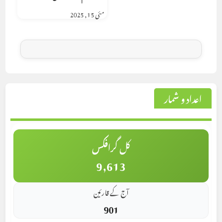
مئی 15, 2025
اعداد و شمار
کل گرافکس
9,613
آج کے قارئین
901