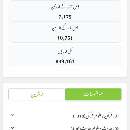
اس ہفتے کے قارئین
7,175
اس ماہ کے قارئین
10,751
کل قارئین
839,761
موضوعات
ناشرین
01. قرآن وعلوم قرآن
(1318)
02. حدیث وعلوم حدیث
(496)