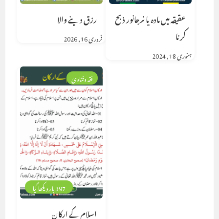
عقیقہ میں مادہ یا نرجانور ذبح
رزق دینے والا
کرنا
فروری 16, 2026
جنوری 18, 2024
فقہ وفتاویٰ
397 بار دیکھا گیا
اسلام کے ارکان