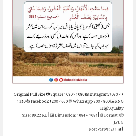
Full Size
📷 Square
1080 × 1080
📸 Instagram
1080 ×
⬇ Original
1350
👍 Facebook
1200 × 630
💬 WhatsApp
800 × 800
🖼 PNG
High Quality
89.22 KB
| 🖼 Dimension:
1084 × 1084
| 📄 Format:
📦 Size:
JPEG
Post Views:
211