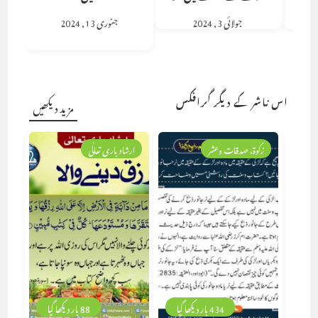
جولائی 3, 2024
جنوری 13, 2024
اس ناشر کے دیگر گرافکس
مزید دیکھیں
زکوۃ، صدقات وعشر
ارشاد باری تعالٰی
434 بار دیکھا گیا
88 بار دیکھا گیا