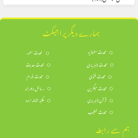
ہمارے دیگر پراجیکٹ
محدث سٹوڈیو
محدث سٹور
محدث لائبریری
محدث حدیث
محدث فتویٰ
محدث فورم
محدث میگزین
رسائل وجرائد
قرآن لائبریری
مکتبہ شاملہ اردو
محدث خطیب
ہم سے رابطہ