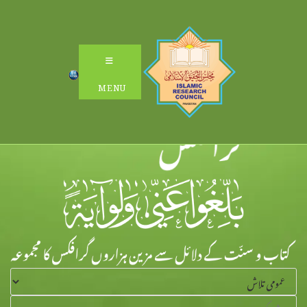
Ski
t
conten
MENU