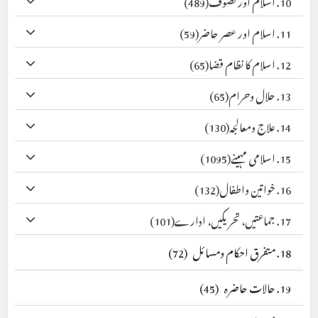
10. اسلام اور تصوف
(489)
11. اسلام اور عصر حاضر
(59)
12. اسلام کا نظام قضا
(65)
13. حلال وحرام
(65)
14. علاج ومعالجہ
(130)
15. اسلامی مہینے
(1095)
16. خواتین واطفال
(132)
17. جماعتیں، تحریکیں، ادارے
(101)
18. متفرق احکام ومسائل
(72)
19. حالات حاضرہ
(45)