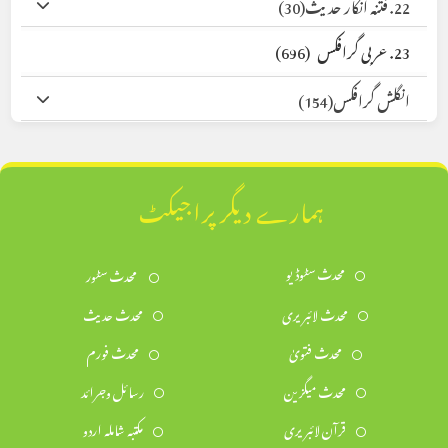
22. فتنہ انکار حدیث
(30)
23. عربی گرافکس
(696)
انگلش گرافکس
(154)
ہمارے دیگر پراجیکٹ
محدث سٹوڈیو
محدث سٹور
محدث لائبریری
محدث حدیث
محدث فتویٰ
محدث فورم
محدث میگزین
رسائل وجرائد
قرآن لائبریری
مکتبہ شاملہ اردو