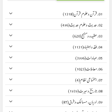
01. قرآن وعلوم قرآن
(1318)
02. حدیث وعلوم حدیث
(496)
03. عقیدہ ومنہج
(620)
04. فقہ واجتہاد
(1131)
05. عبادات
(3996)
06. معاملات
(1023)
07. اجتماعی نظام
(4)
08. تاریخ وسیرت
(1939)
09. ادیان، مسالک وفرق
(87)