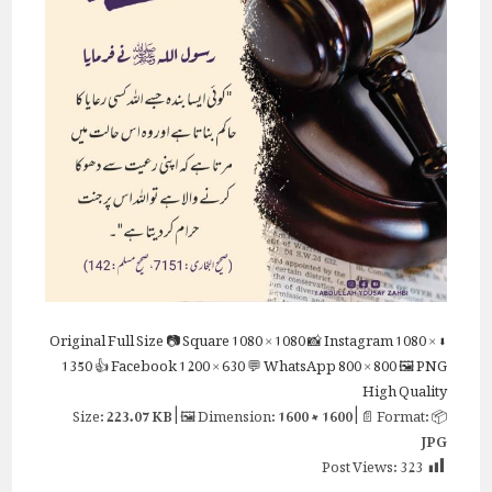
Full Size
📷 Square
1080 × 1080
📸 Instagram
1080 ×
⬇ Original
1350
👍 Facebook
1200 × 630
💬 WhatsApp
800 × 800
🖼 PNG
High Quality
223.07 KB
| 🖼 Dimension:
1600 × 1600
| 📄 Format:
📦 Size:
JPG
Post Views:
323