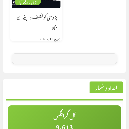
37 بار دیکھا گیا
پڑوسی کو تکلیف دینے سے
بچو
جون 18, 2026
اعداد و شمار
کل گرافکس
9,613