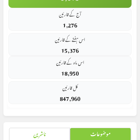
آج کے قارئین
1,276
اس ہفتے کے قارئین
15,376
اس ماہ کے قارئین
18,950
کل قارئین
847,960
موضوعات
ناشرین