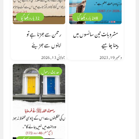
248 بار دیکھا گیا
32 بار دیکھا گیا
مشروبات تین سانسوں میں
رحمن سے جڑنا ہے تو
پینا چاہیے
اپنوں سے جڑیئے
دسمبر 19, 2023
جولائی 13, 2026
حدیث رسول