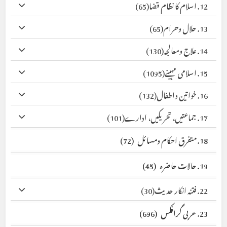
12. اسلام کا نظام قضا
(65)
13. حلال وحرام
(65)
14. علاج ومعالجہ
(130)
15. اسلامی مہینے
(1095)
16. خواتین واطفال
(132)
17. جماعتیں، تحریکیں، ادارے
(101)
18. متفرق احکام ومسائل
(72)
19. حالات حاضرہ
(45)
22. فتنہ انکار حدیث
(30)
23. عربی گرافکس
(696)