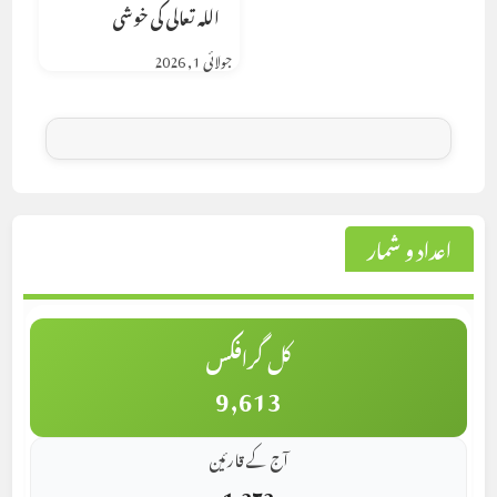
اللہ تعالی کی خوشی
جولائی 1, 2026
اعداد و شمار
کل گرافکس
9,613
آج کے قارئین
1,272