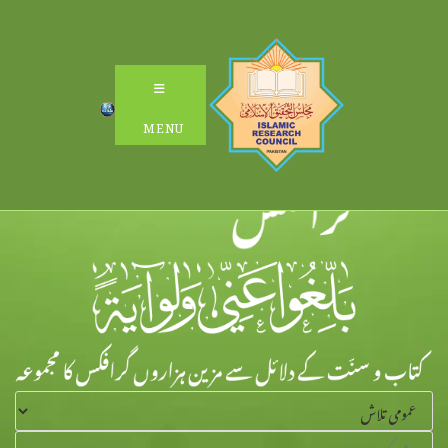
Ski
t
conten
MENU