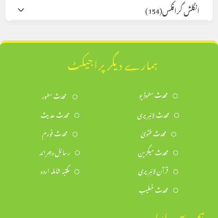
انگلش گرافکس
(154)
ہمارے دیگر پراجیکٹ
محدث سٹوڈیو
محدث سٹور
محدث لائبریری
محدث حدیث
محدث فتویٰ
محدث فورم
محدث میگزین
رسائل وجرائد
قرآن لائبریری
مکتبہ شاملہ اردو
محدث خطیب
ہم سے رابطہ