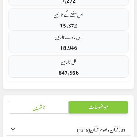
اس ہفتے کے قارئین
15,372
اس ماہ کے قارئین
18,946
کل قارئین
847,956
موضوعات
ناشرین
01. قرآن وعلوم قرآن
(1318)