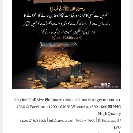
Full Size
📷 Square
1080 × 1080
📸 Instagram
1080 ×
⬇ Original
1350
👍 Facebook
1200 × 630
💬 WhatsApp
800 × 800
🖼 PNG
High Quality
216.89 KB
| 🖼 Dimension:
1600 × 1600
| 📄 Format:
📦 Size:
JPG
Post Views:
188