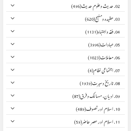
02. حدیث وعلوم حدیث
(496)
03. عقیدہ ومنہج
(620)
04. فقہ واجتہاد
(1131)
05. عبادات
(3996)
06. معاملات
(1023)
07. اجتماعی نظام
(4)
08. تاریخ وسیرت
(1939)
09. ادیان، مسالک وفرق
(87)
10. اسلام اور تصوف
(489)
11. اسلام اور عصر حاضر
(59)