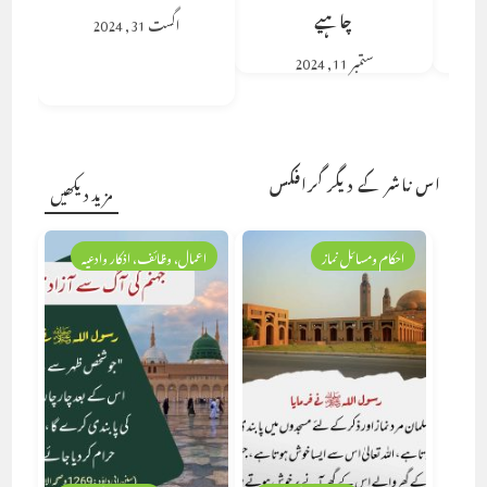
چاہیے
اگست 31, 2024
ستمبر 11, 2024
اس ناشر کے دیگر گرافکس
مزید دیکھیں
احکام ومسائل نماز
اعمال، وظائف، اذکار وادعیہ