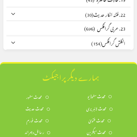
22. فتنہ انکار حدیث
(30)
23. عربی گرافکس
(696)
انگلش گرافکس
(154)
ہمارے دیگر پراجیکٹ
محدث سٹوڈیو
محدث سٹور
محدث لائبریری
محدث حدیث
محدث فتویٰ
محدث فورم
محدث میگزین
رسائل وجرائد