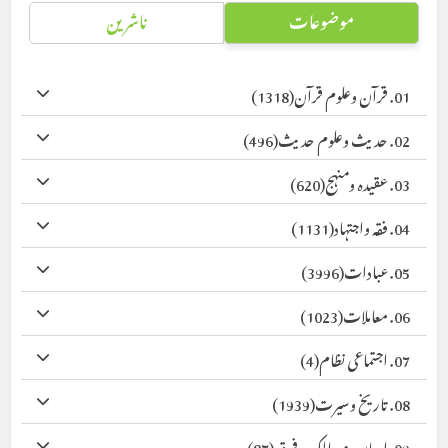
موضوعات
ناشرین
01. قرآن وعلوم قرآن
(1318)
02. حدیث وعلوم حدیث
(496)
03. عقیدہ ومنہج
(620)
04. فقہ واجتہاد
(1131)
05. عبادات
(3996)
06. معاملات
(1023)
07. اجتماعی نظام
(4)
08. تاریخ وسیرت
(1939)
09. ادیان، مسالک وفرق
(87)