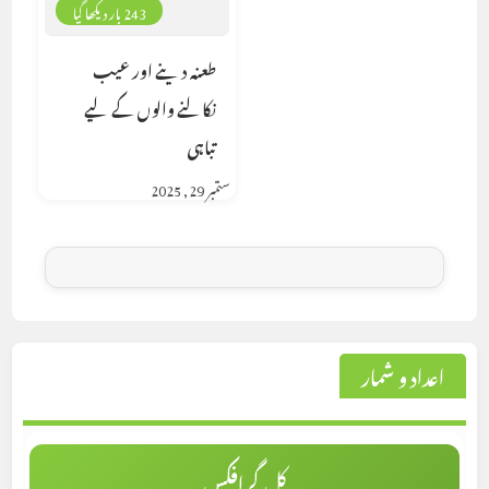
243 بار دیکھا گیا
طعنہ دینے اور عیب
نکالنے والوں کے لیے
تباہی
ستمبر 29, 2025
اعداد و شمار
کل گرافکس