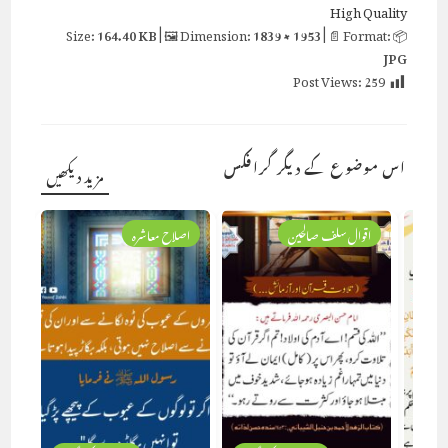
High Quality
164.40 KB
| 🖼 Dimension:
1839 × 1953
| 📄 Format:
📦 Size:
JPG
Post Views:
259
اس موضوع کے دیگر گرافکس
مزید دیکھیں
اقوال سلف صالحین
اصلاح معاشرہ