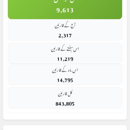
9,613
آج کے قارئین
2,317
اس ہفتے کے قارئین
11,219
اس ماہ کے قارئین
14,795
کل قارئین
843,805