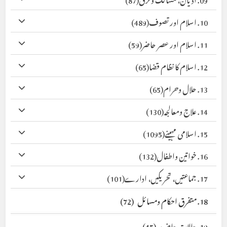
10. اسلام اور تصوف
(489)
11. اسلام اور عصر حاضر
(59)
12. اسلام کا نظام قضا
(65)
13. حلال وحرام
(65)
14. علاج ومعالجہ
(130)
15. اسلامی مہینے
(1095)
16. خواتین واطفال
(132)
17. جماعتیں، تحریکیں، ادارے
(101)
18. متفرق احکام ومسائل
(72)
19. حالات حاضرہ
(45)