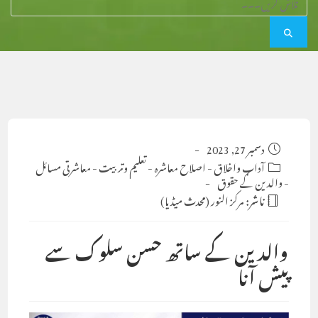
Post
دسمبر 27, 2023
published:
Post
آداب واخلاق
-
اصلاح معاشرہ
-
تعلیم وتربیت
-
معاشرتی مسائل
-
category:
والدین کے حقوق
ناشر:
مرکز النور (محدث میڈیا)
والدین کے ساتھ حسن سلوک سے
پیش آنا