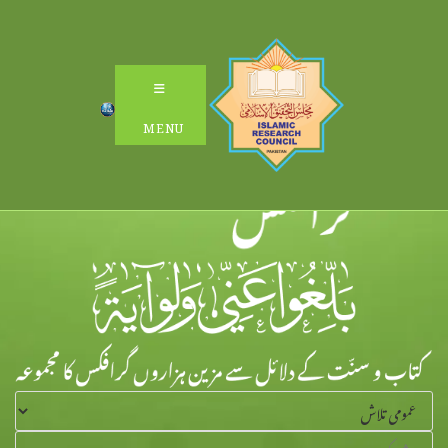
Ski
t
conten
MENU