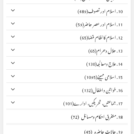
10. اسلام اور تصوف
(489)
11. اسلام اور عصر حاضر
(59)
12. اسلام کا نظام قضا
(65)
13. حلال وحرام
(65)
14. علاج ومعالجہ
(130)
15. اسلامی مہینے
(1095)
16. خواتین واطفال
(132)
17. جماعتیں، تحریکیں، ادارے
(101)
18. متفرق احکام ومسائل
(72)
19. حالات حاضرہ
(45)