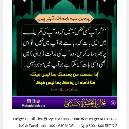
Full Size
📷 Square
1080 × 1080
📸 Instagram
1080 ×
⬇ Original
1350
👍 Facebook
1200 × 630
💬 WhatsApp
800 × 800
🖼 PNG