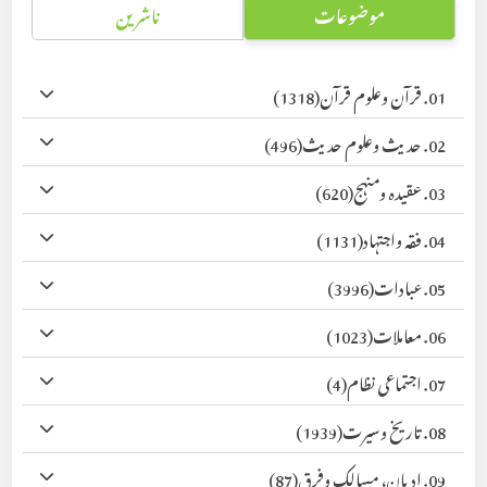
موضوعات
ناشرین
01. قرآن وعلوم قرآن
(1318)
02. حدیث وعلوم حدیث
(496)
03. عقیدہ ومنہج
(620)
04. فقہ واجتہاد
(1131)
05. عبادات
(3996)
06. معاملات
(1023)
07. اجتماعی نظام
(4)
08. تاریخ وسیرت
(1939)
09. ادیان، مسالک وفرق
(87)