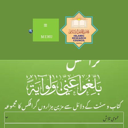
Ski
t
conten
MENU