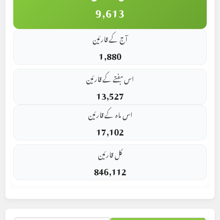
9,613
آج کے قارئین
1,880
اس ہفتے کے قارئین
13,527
اس ماہ کے قارئین
17,102
کل قارئین
846,112