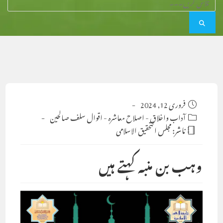
Post
فروری 12, 2024
published:
Post
آداب واخلاق
-
اصلاح معاشرہ
-
اقوال سلف صالحین
category:
ناشر:
مجلس التحقيق الاسلامى
وہب بن منبہ کہتے ہیں