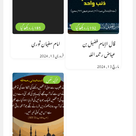
192 بار دیکھا گیا
185 بار دیکھا گیا
قال الإمام فضيل بن
امام سفيان ثورى
عياض رحمه الله
فروری 13, 2024
مارچ 13, 2024
تزکیہ نفس