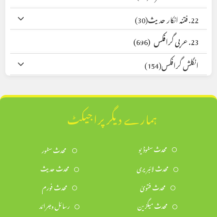
22. فتنہ انکار حدیث
(30)
23. عربی گرافکس
(696)
انگلش گرافکس
(154)
ہمارے دیگر پراجیکٹ
محدث سٹوڈیو
محدث سٹور
محدث لائبریری
محدث حدیث
محدث فتویٰ
محدث فورم
محدث میگزین
رسائل وجرائد