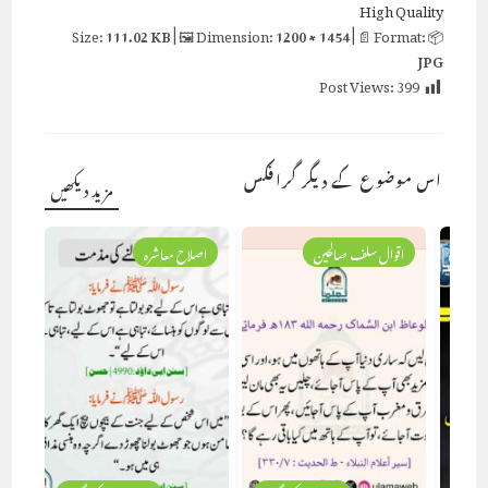
High Quality
111.02 KB
| 🖼 Dimension:
1200 × 1454
| 📄 Format:
📦 Size:
JPG
Post Views:
399
اس موضوع کے دیگر گرافکس
مزید دیکھیں
اقوال سلف صالحین
اصلاح معاشرہ