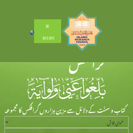
Ski
t
conten
MENU