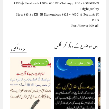
1350
👍 Facebook
1200 × 630
💬 WhatsApp
800 × 800
🖼 PNG
High Quality
143.19 KB
| 🖼 Dimension:
1422 × 1600
| 📄 Format:
📦 Size:
PNG
Post Views:
609
اس موضوع کے دیگر گرافکس
مزید دیکھیں
09. رمضان المبارک
آداب واخلاق