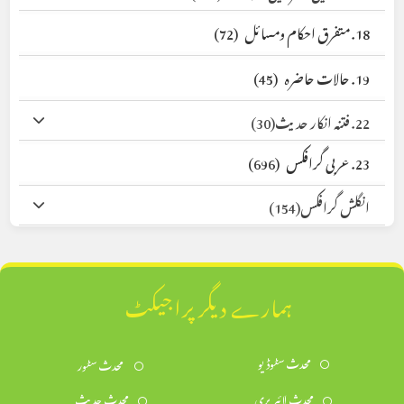
18. متفرق احکام ومسائل
(72)
19. حالات حاضرہ
(45)
22. فتنہ انکار حدیث
(30)
23. عربی گرافکس
(696)
انگلش گرافکس
(154)
ہمارے دیگر پراجیکٹ
محدث سٹوڈیو
محدث سٹور
محدث لائبریری
محدث حدیث