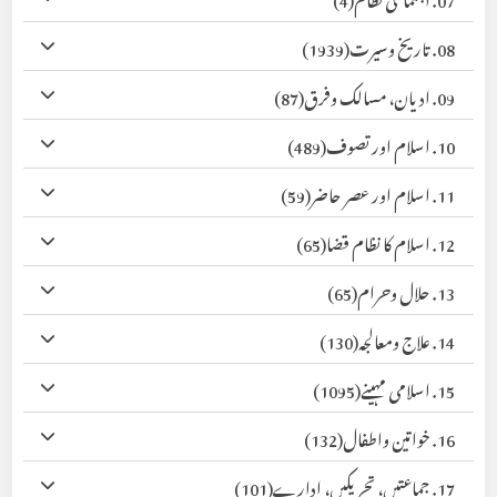
08. تاریخ وسیرت
(1939)
09. ادیان، مسالک وفرق
(87)
10. اسلام اور تصوف
(489)
11. اسلام اور عصر حاضر
(59)
12. اسلام کا نظام قضا
(65)
13. حلال وحرام
(65)
14. علاج ومعالجہ
(130)
15. اسلامی مہینے
(1095)
16. خواتین واطفال
(132)
17. جماعتیں، تحریکیں، ادارے
(101)