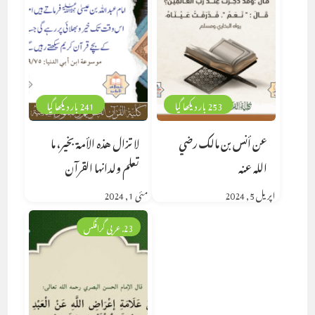
253 بار دیکھا گیا
241 بار دیکھا گیا
عن أنس بن مالك رضي
لا تزال هذه الأمة بخير، ما
الله عنه
تعلم ولدانها القرآن
اپریل 5, 2024
مئی 1, 2024
23. عربی گرافکس