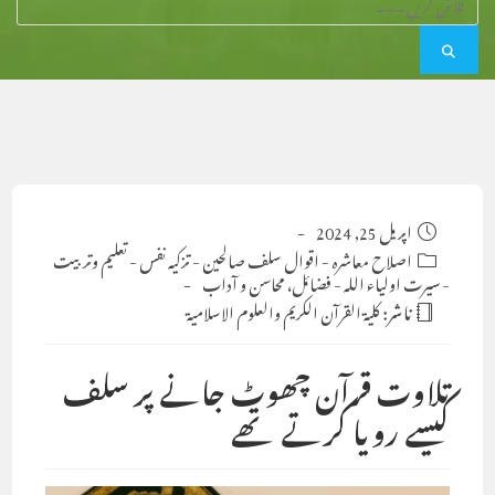
Post
اپریل 25, 2024
published:
Post
اصلاح معاشرہ
-
اقوال سلف صالحین
-
تزکیہ نفس
-
تعلیم وتربیت
-
category:
سیرت اولیاء اللہ
-
فضائل، محاسن و آداب
ناشر:
كلية القرآن الكريم والعلوم الاسلامية
تلاوت قرآن چھوٹ جانے پر سلف
کیسے رویا کرتے تھے