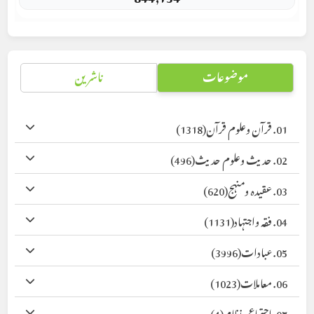
موضوعات
ناشرین
01. قرآن وعلوم قرآن
(1318)
02. حدیث وعلوم حدیث
(496)
03. عقیدہ ومنہج
(620)
04. فقہ واجتہاد
(1131)
05. عبادات
(3996)
06. معاملات
(1023)
07. اجتماعی نظام
(4)