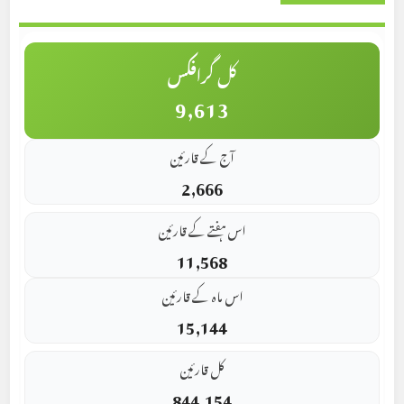
کل گرافکس
9,613
آج کے قارئین
2,666
اس ہفتے کے قارئین
11,568
اس ماہ کے قارئین
15,144
کل قارئین
844,154