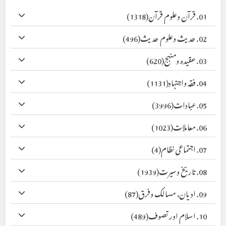
01. قرآن وعلوم قرآن
(1318)
02. حدیث وعلوم حدیث
(496)
03. عقیدہ ومنہج
(620)
04. فقہ واجتہاد
(1131)
05. عبادات
(3996)
06. معاملات
(1023)
07. اجتماعی نظام
(4)
08. تاریخ وسیرت
(1939)
09. ادیان، مسالک وفرق
(87)
10. اسلام اور تصوف
(489)