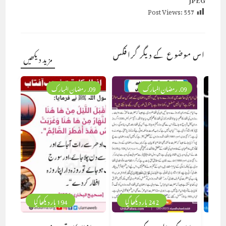
Post Views:
557
اس موضوع کے دیگر گرافکس
مزید دیکھیں
09. رمضان المبارک
09. رمضان المبارک
242 بار دیکھا گیا
194 بار دیکھا گیا