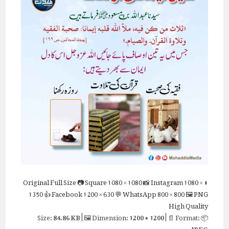
Full Size
📷 Square
1080 × 1080
📸 Instagram
1080 ×
⬇ Original
1350
👍 Facebook
1200 × 630
💬 WhatsApp
800 × 800
🖼 PNG
High Quality
84.86 KB
| 🖼 Dimension:
1200 × 1200
| 📄 Format:
📦 Size:
JPEG