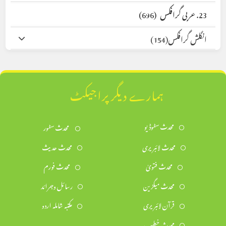
23. عربی گرافکس
(696)
انگلش گرافکس
(154)
ہمارے دیگر پراجیکٹ
محدث سٹوڈیو
محدث سٹور
محدث لائبریری
محدث حدیث
محدث فتویٰ
محدث فورم
محدث میگزین
رسائل وجرائد
قرآن لائبریری
مکتبہ شاملہ اردو
محدث خطیب