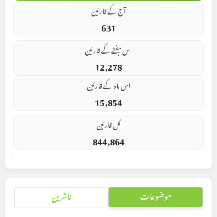
آج کے قارئین
631
اس ہفتے کے قارئین
12,278
اس ماہ کے قارئین
15,854
کل قارئین
844,864
موضوعات
ناشرین