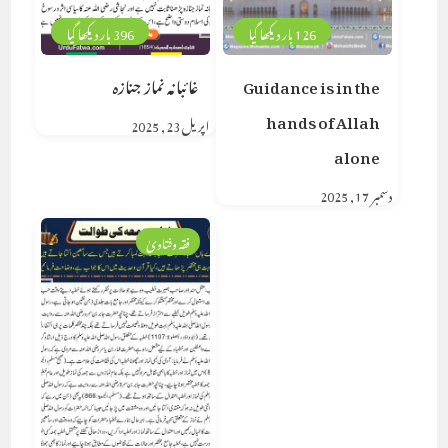
126 بار دیکھا گیا
396 بار دیکھا گیا
Guidance is in the
غائبانہ نماز جنازہ
hands of Allah
اپریل 23, 2025
alone
دسمبر 17, 2025
فقہ وفتاویٰ