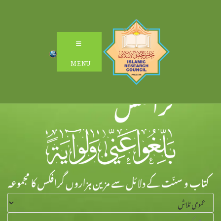
Ski
t
conten
MENU