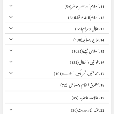
11. اسلام اور عصر حاضر
(59)
12. اسلام کا نظام قضا
(65)
13. حلال وحرام
(65)
14. علاج ومعالجہ
(130)
15. اسلامی مہینے
(1095)
16. خواتین واطفال
(132)
17. جماعتیں، تحریکیں، ادارے
(101)
18. متفرق احکام ومسائل
(72)
19. حالات حاضرہ
(45)
22. فتنہ انکار حدیث
(30)