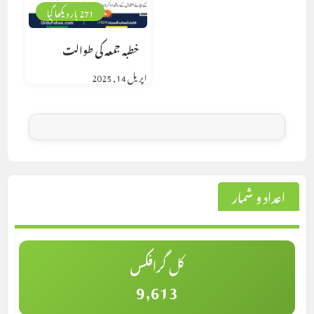
271 بار دیکھا گیا
خطبہ جمعہ کی طوالت
اپریل 14, 2025
اعداد و شمار
کل گرافکس
9,613