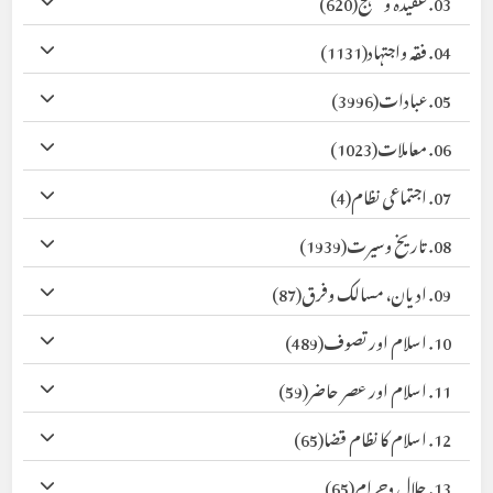
03. عقیدہ ومنہج
(620)
04. فقہ واجتہاد
(1131)
05. عبادات
(3996)
06. معاملات
(1023)
07. اجتماعی نظام
(4)
08. تاریخ وسیرت
(1939)
09. ادیان، مسالک وفرق
(87)
10. اسلام اور تصوف
(489)
11. اسلام اور عصر حاضر
(59)
12. اسلام کا نظام قضا
(65)
13. حلال وحرام
(65)