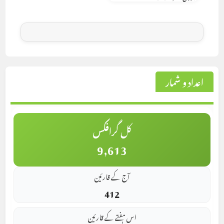
اعداد و شمار
کل گرافکس
9,613
آج کے قارئین
412
اس ہفتے کے قارئین