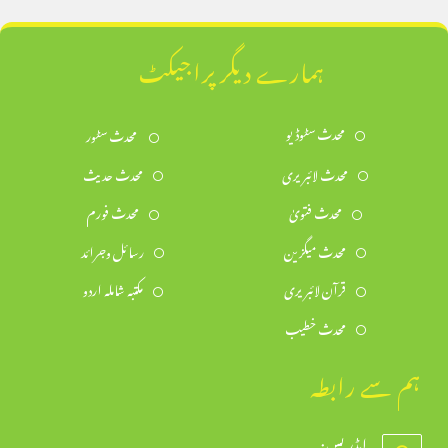
ہمارے دیگر پراجیکٹ
محدث سٹوڈیو
محدث سٹور
محدث لائبریری
محدث حدیث
محدث فتویٰ
محدث فورم
محدث میگزین
رسائل وجرائد
قرآن لائبریری
مکتبہ شاملہ اردو
محدث خطیب
ہم سے رابطہ
ایڈریس: