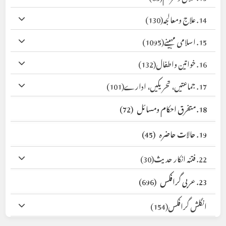
14. علاج ومعالجہ
(130)
15. اسلامی مہینے
(1095)
16. خواتین واطفال
(132)
17. جماعتیں، تحریکیں، ادارے
(101)
18. متفرق احکام ومسائل
(72)
19. حالات حاضرہ
(45)
22. فتنہ انکار حدیث
(30)
23. عربی گرافکس
(696)
انگلش گرافکس
(154)