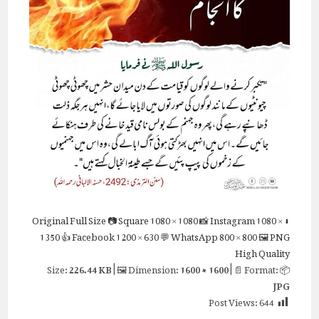
Full Size
📷 Square
1080 × 1080
📸 Instagram
1080 ×
⬇ Original
1350
👍 Facebook
1200 × 630
💬 WhatsApp
800 × 800
🖼 PNG
High Quality
226.44 KB
| 🖼 Dimension:
1600 × 1600
| 📄 Format:
📦 Size:
JPG
Post Views:
644