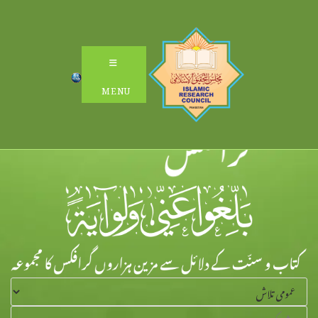
Ski
t
conten
MENU