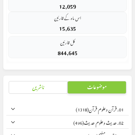
12,059
اس ماہ کے قارئین
15,635
کل قارئین
844,645
موضوعات
ناشرین
01. قرآن وعلوم قرآن
(1318)
02. حدیث وعلوم حدیث
(496)