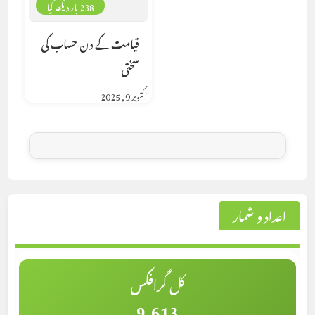
238 بار دیکھا گیا
قیامت کے دن حساب کی
سختی
اکتوبر 9, 2025
اعداد و شمار
کل گرافکس
9,613