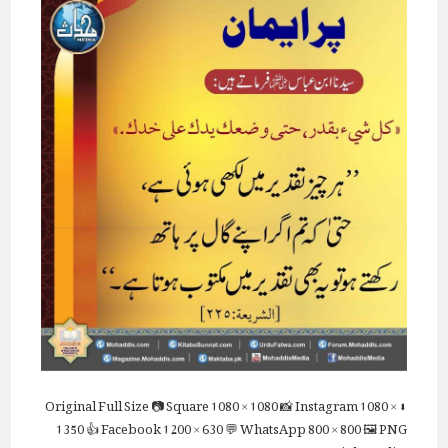
Full Size
📷 Square
1080 × 1080
📸 Instagram
1080 ×
⬇ Original
1350
👍 Facebook
1200 × 630
💬 WhatsApp
800 × 800
🖼 PNG