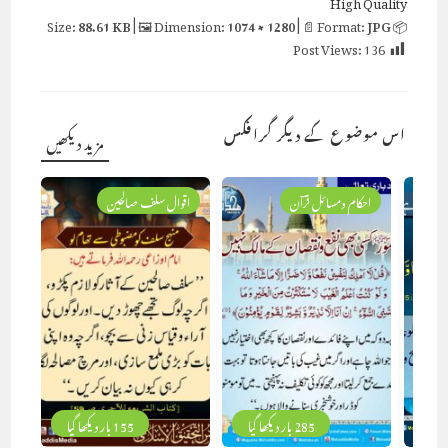
High Quality
88.61 KB
| 🖼 Dimension:
1074 × 1280
| 📄 Format:
JPG
📦 Size:
Post Views:
136
اس موضوع کے دیگر گرافکس
مزید دیکھیں
احکام ومسائل قرآن
اقوال سلف صالحین
285 بار دیکھا گیا
155 بار دیکھا گیا