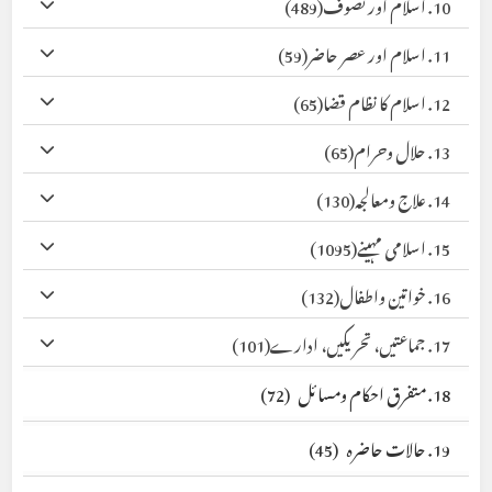
10. اسلام اور تصوف
(489)
11. اسلام اور عصر حاضر
(59)
12. اسلام کا نظام قضا
(65)
13. حلال وحرام
(65)
14. علاج ومعالجہ
(130)
15. اسلامی مہینے
(1095)
16. خواتین واطفال
(132)
17. جماعتیں، تحریکیں، ادارے
(101)
18. متفرق احکام ومسائل
(72)
19. حالات حاضرہ
(45)