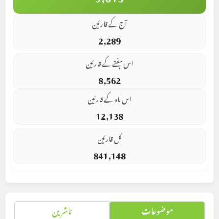
آج کے قارئین
2,289
اس ہفتے کے قارئین
8,562
اس ماہ کے قارئین
12,138
کل قارئین
841,148
موضوعات
ناشرین