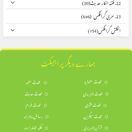
22. فتنہ انکار حدیث
(30)
23. عربی گرافکس
(696)
انگلش گرافکس
(154)
ہمارے دیگر پراجیکٹ
محدث سٹوڈیو
محدث سٹور
محدث لائبریری
محدث حدیث
محدث فتویٰ
محدث فورم
محدث میگزین
رسائل وجرائد
قرآن لائبریری
مکتبہ شاملہ اردو