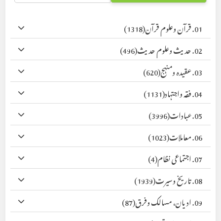
01. قرآن وعلوم قرآن
(1318)
02. حدیث وعلوم حدیث
(496)
03. عقیدہ ومنہج
(620)
04. فقہ واجتہاد
(1131)
05. عبادات
(3996)
06. معاملات
(1023)
07. اجتماعی نظام
(4)
08. تاریخ وسیرت
(1939)
09. ادیان، مسالک وفرق
(87)