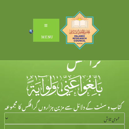
Ski
t
conten
MENU