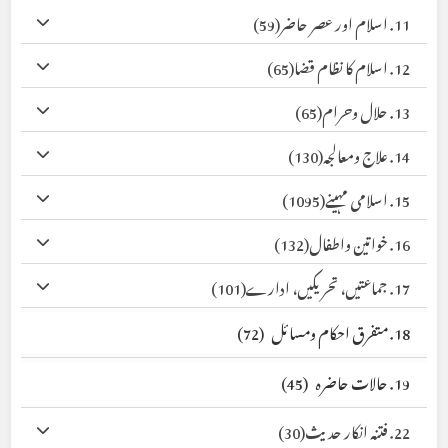
11. اسلام اور عصر حاضر
(59)
12. اسلام کا نظام قضا
(65)
13. حلال وحرام
(65)
14. علاج ومعالجہ
(130)
15. اسلامی مہینے
(1095)
16. خواتین واطفال
(132)
17. جماعتیں، تحریکیں، ادارے
(101)
18. متفرق احکام ومسائل
(72)
19. حالات حاضرہ
(45)
22. فتنہ انکار حدیث
(30)