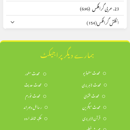
23. عربی گرافکس
(696)
انگلش گرافکس
(154)
ہمارے دیگر پراجیکٹ
محدث سٹوڈیو
محدث سٹور
محدث لائبریری
محدث حدیث
محدث فتویٰ
محدث فورم
محدث میگزین
رسائل وجرائد
قرآن لائبریری
مکتبہ شاملہ اردو
محدث خطیب