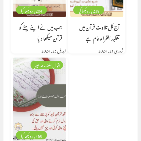
238 بار دیکھا گیا
204 بار دیکھا گیا
آج کل تلاوت قرآن میں
جب میں نے اپنے بیٹے کو
تقلید القراء عام ہے
قرآن سیکھا دیا
فروری 27, 2024
اپریل 25, 2024
اقوال سلف صالحین
469 بار دیکھا گیا