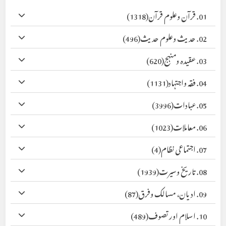
01. قرآن وعلوم قرآن
(1318)
02. حدیث وعلوم حدیث
(496)
03. عقیدہ ومنہج
(620)
04. فقہ واجتہاد
(1131)
05. عبادات
(3996)
06. معاملات
(1023)
07. اجتماعی نظام
(4)
08. تاریخ وسیرت
(1939)
09. ادیان، مسالک وفرق
(87)
10. اسلام اور تصوف
(489)