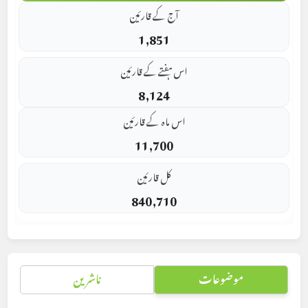
آج کے قارئین
1,851
اس ہفتے کے قارئین
8,124
اس ماہ کے قارئین
11,700
کل قارئین
840,710
موضوعات
ناشرین