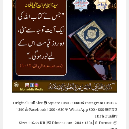
Full Size
📷 Square
1080 × 1080
📸 Instagram
1080 ×
⬇ Original
1350
👍 Facebook
1200 × 630
💬 WhatsApp
800 × 800
🖼 PNG
High Quality
116.59 KB
| 🖼 Dimension:
1204 × 1204
| 📄 Format:
📦 Size:
JPG