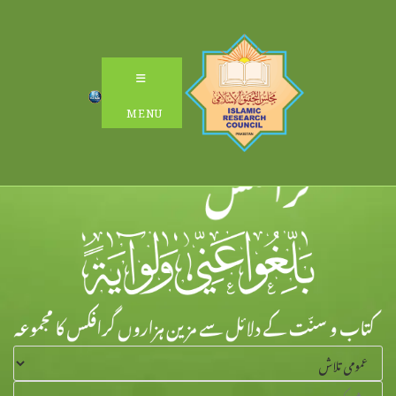
Ski
t
conten
MENU