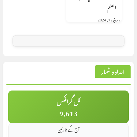
العلم
مارچ 12, 2024
اعداد و شمار
کل گرافکس
9,613
آج کے قارئین