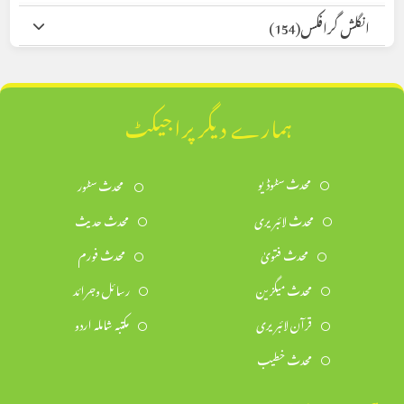
انگلش گرافکس
(154)
ہمارے دیگر پراجیکٹ
محدث سٹوڈیو
محدث سٹور
محدث لائبریری
محدث حدیث
محدث فتویٰ
محدث فورم
محدث میگزین
رسائل وجرائد
قرآن لائبریری
مکتبہ شاملہ اردو
محدث خطیب