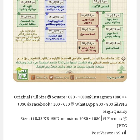
Full Size
📷 Square
1080 × 1080
📸 Instagram
1080 ×
⬇ Original
1350
👍 Facebook
1200 × 630
💬 WhatsApp
800 × 800
🖼 PNG
High Quality
118.23 KB
| 🖼 Dimension:
1080 × 1080
| 📄 Format:
📦 Size:
JPEG
Post Views:
159