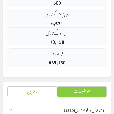
300
اس ہفتے کے قارئین
6,574
اس ماہ کے قارئین
10,150
کل قارئین
839,160
موضوعات
ناشرین
01. قرآن وعلوم قرآن
(1320)