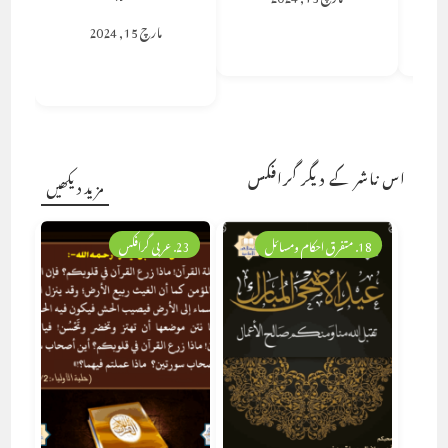
مارچ 15, 2024
اس ناشر کے دیگر گرافکس
مزید دیکھیں
18. متفرق احکام ومسائل
23. عربی گرافکس