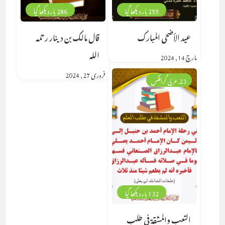
255 بار دیکھا گیا
286 بار دیکھا گیا
عيد الأضحى المبارك
قال مالك بن دينار رحمه
الله
مارچ 14, 2024
فروری 27, 2024
23. عربی گرافکس
132 بار دیکھا گیا
التعب والمشقة في طلب