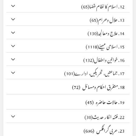
12. اسلام کا نظام قضا
(65)
13. حلال وحرام
(65)
14. علاج ومعالجہ
(130)
15. اسلامی مہینے
(1118)
16. خواتین واطفال
(132)
17. جماعتیں، تحریکیں، ادارے
(101)
18. متفرق احکام ومسائل
(72)
19. حالات حاضرہ
(45)
22. فتنہ انکار حدیث
(30)
23. عربی گرافکس
(696)