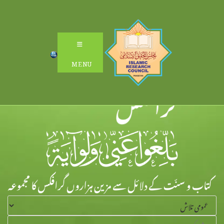
Ski
t
conten
MENU