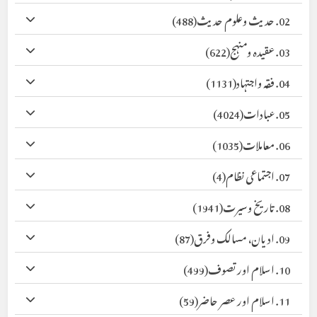
02. حدیث وعلوم حدیث
(488)
03. عقیدہ ومنہج
(622)
04. فقہ واجتہاد
(1131)
05. عبادات
(4024)
06. معاملات
(1035)
07. اجتماعی نظام
(4)
08. تاریخ وسیرت
(1941)
09. ادیان، مسالک وفرق
(87)
10. اسلام اور تصوف
(499)
11. اسلام اور عصر حاضر
(59)