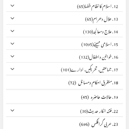
12. اسلام کا نظام قضا
(65)
13. حلال وحرام
(65)
14. علاج ومعالجہ
(130)
15. اسلامی مہینے
(1095)
16. خواتین واطفال
(132)
17. جماعتیں، تحریکیں، ادارے
(101)
18. متفرق احکام ومسائل
(72)
19. حالات حاضرہ
(45)
22. فتنہ انکار حدیث
(30)
23. عربی گرافکس
(696)