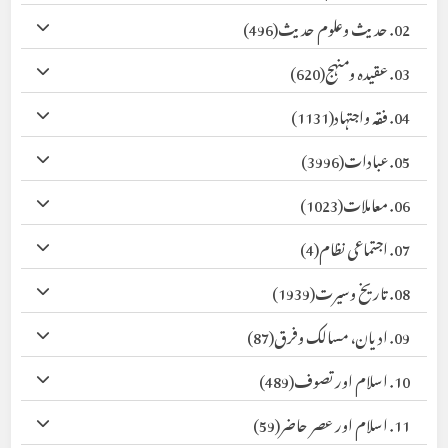
02. حدیث وعلوم حدیث
(496)
03. عقیدہ ومنہج
(620)
04. فقہ واجتہاد
(1131)
05. عبادات
(3996)
06. معاملات
(1023)
07. اجتماعی نظام
(4)
08. تاریخ وسیرت
(1939)
09. ادیان، مسالک وفرق
(87)
10. اسلام اور تصوف
(489)
11. اسلام اور عصر حاضر
(59)