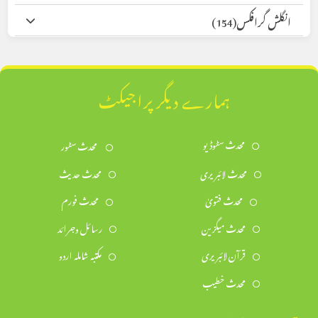
انگلش گرافکس
(154)
ہمارے دیگر پراجیکٹ
محدث سٹوڈیو
محدث سٹور
محدث لائبریری
محدث حدیث
محدث فتویٰ
محدث فورم
محدث میگزین
رسائل وجرائد
قرآن لائبریری
مکتبہ شاملہ اردو
محدث خطیب