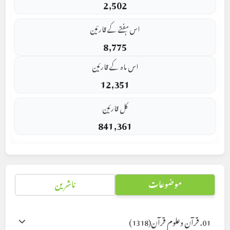
2,502
اس ہفتے کے قارئین
8,775
اس ماہ کے قارئین
12,351
کل قارئین
841,361
موضوعات
ناشرین
01. قرآن وعلوم قرآن
(1318)