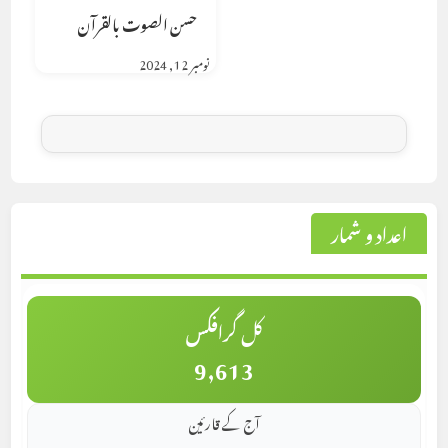
حسن الصوت بالقرآن
نومبر 12, 2024
اعداد و شمار
کل گرافکس
9,613
آج کے قارئین