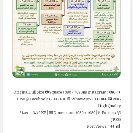
Full Size
📷 Square
1080 × 1080
📸 Instagram
1080 ×
⬇ Original
1350
👍 Facebook
1200 × 630
💬 WhatsApp
800 × 800
🖼 PNG
High Quality
113.70 KB
| 🖼 Dimension:
1080 × 1080
| 📄 Format:
📦 Size:
JPEG
Post Views:
144