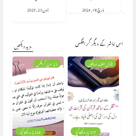
مارچ 18, 2024
جون 23, 2025
اس ناشر کے دیگر گرافکس
مزید دیکھیں
اقوال سلف صالحین
23. عربی گرافکس
337 بار دیکھا گیا
234 بار دیکھا گیا