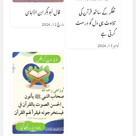
تفکر کے ساتھ قرآن کی
قال أبوبكر ابن الأنباى
تلاوت ہی دل کو درست
مارچ 12, 2024
کرتی ہے
نومبر 13, 2024
23. عربی گرافکس
146 بار دیکھا گیا