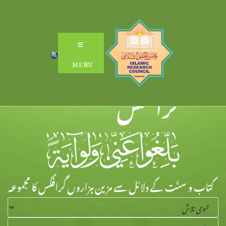
Ski
t
conten
MENU