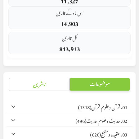
اس ماہ کے قارئین
14,903
کل قارئین
843,913
موضوعات
ناشرین
01. قرآن وعلوم قرآن
(1318)
02. حدیث وعلوم حدیث
(496)
03. عقیدہ ومنہج
(620)