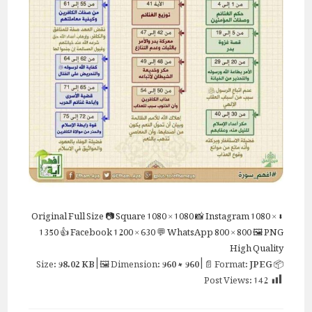
Full Size
📷 Square
1080 × 1080
📸 Instagram
1080 ×
⬇ Original
1350
👍 Facebook
1200 × 630
💬 WhatsApp
800 × 800
🖼 PNG
High Quality
98.02 KB
| 🖼 Dimension:
960 × 960
| 📄 Format:
JPEG
📦 Size:
Post Views:
142