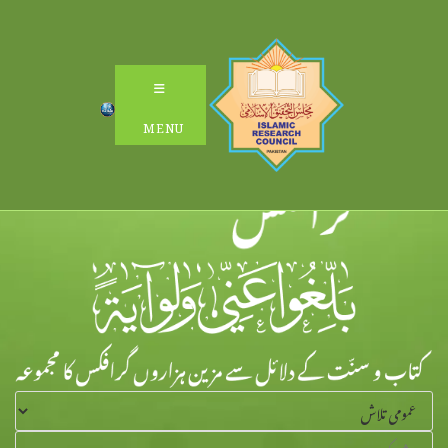
Ski
t
conten
MENU