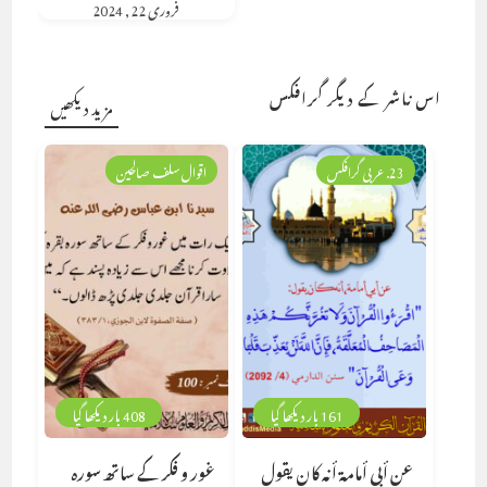
فروری 22, 2024
اس ناشر کے دیگر گرافکس
مزید دیکھیں
23. عربی گرافکس
اقوال سلف صالحین
161 بار دیکھا گیا
408 بار دیکھا گیا
عن أبي أمامة أنه كان يقول
غور و فکر کے ساتھ سورہ