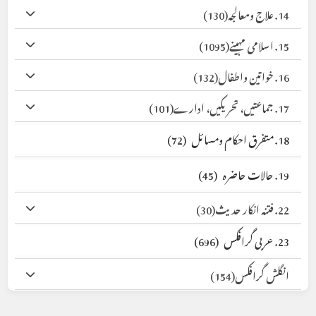
14. علاج ومعالجہ
(130)
15. اسلامی مہینے
(1095)
16. خواتین واطفال
(132)
17. جماعتیں، تحریکیں، ادارے
(101)
18. متفرق احکام ومسائل
(72)
19. حالات حاضرہ
(45)
22. فتنہ انکار حدیث
(30)
23. عربی گرافکس
(696)
انگلش گرافکس
(154)