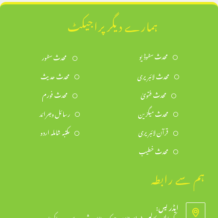
ہمارے دیگر پراجیکٹ
محدث سٹوڈیو
محدث سٹور
محدث لائبریری
محدث حدیث
محدث فتویٰ
محدث فورم
محدث میگزین
رسائل وجرائد
قرآن لائبریری
مکتبہ شاملہ اردو
محدث خطیب
ہم سے رابطہ
ایڈریس:
مرکز النور: کالج روڈ، نزد غازی چوک، ٹاؤن شپ، لاہور ۔ پاکستان