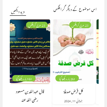
اس موضوع کے دیگر گرافکس
مزید دیکھیں
23. عربی گرافکس
23. عربی گرافکس
261 بار دیکھا گیا
161 بار دیکھا گیا
كل قرض صدقة
قال عبدالله بن مسعود
رضى الله عنه
جولائی 11, 2024