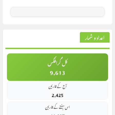
اعداد و شمار
کل گرافکس
9,613
آج کے قارئین
2,425
اس ہفتے کے قارئین
11,327