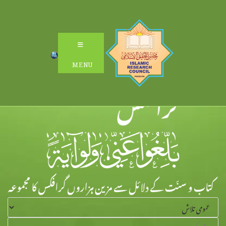
Ski
t
conten
MENU