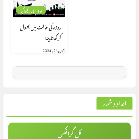
149 بار دیکھا گیا
روزہ کی حالت میں بھول
کر کھانا پینا
جون 25, 2024
اعداد و شمار
کل گرافکس