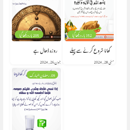
352 بار دیکھا گیا
205 بار دیکھا گیا
کھانا شروع کرنے سے پہلے
روزہ ڈھال ہے
مئی 28, 2024
جون 26, 2024
09. رمضان المبارک