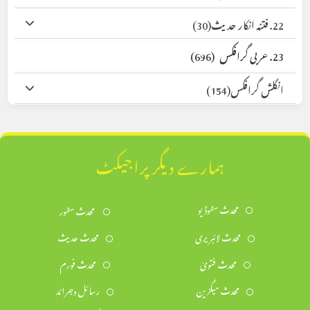
22. فتنہ انکار حدیث
(30)
23. عربی گرافکس
(696)
انگلش گرافکس
(154)
ہمارے دیگر پراجیکٹ
محدث سٹوڈیو
محدث سٹور
محدث لائبریری
محدث حدیث
محدث فتویٰ
محدث فورم
محدث میگزین
رسائل وجرائد