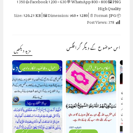
1350
👍 Facebook
1200 × 630
💬 WhatsApp
800 × 800
🖼 PNG
High Quality
120.21 KB
| 🖼 Dimension:
960 × 1280
| 📄 Format:
JPG
📦 Size:
Post Views:
378
اس موضوع کے دیگر گرافکس
مزید دیکھیں
احکام ومسائل قرآن
اعمال، وظائف، اذکار وادعیہ