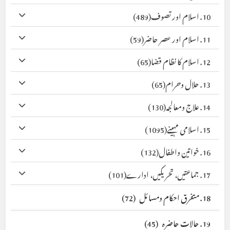
10. اسلام اور تصوف
(489)
11. اسلام اور عصر حاضر
(59)
12. اسلام کا نظام قضا
(65)
13. حلال وحرام
(65)
14. علاج ومعالجہ
(130)
15. اسلامی مہینے
(1095)
16. خواتین واطفال
(132)
17. جماعتیں، تحریکیں، ادارے
(101)
18. متفرق احکام ومسائل
(72)
19. حالات حاضرہ
(45)