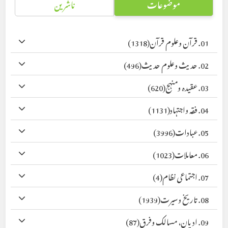
موضوعات
ناشرین
01. قرآن وعلوم قرآن
(1318)
02. حدیث وعلوم حدیث
(496)
03. عقیدہ ومنہج
(620)
04. فقہ واجتہاد
(1131)
05. عبادات
(3996)
06. معاملات
(1023)
07. اجتماعی نظام
(4)
08. تاریخ وسیرت
(1939)
09. ادیان، مسالک وفرق
(87)