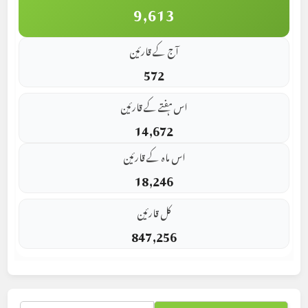
9,613
آج کے قارئین
572
اس ہفتے کے قارئین
14,672
اس ماہ کے قارئین
18,246
کل قارئین
847,256