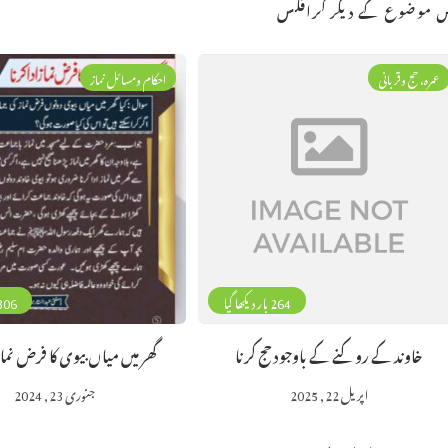
 موضوع کے دیگر گرافکس
عمرہ، حج وقربانی
احکام ومسائل نماز
264 بار دیکھا گیا
306 بار دیکھا 
خاوند کے روکنے کے باوجود حج کرنا
گھر میں میاں بیوی کا فرض نماز 
اپریل 22, 2025
جنوری 23, 2024