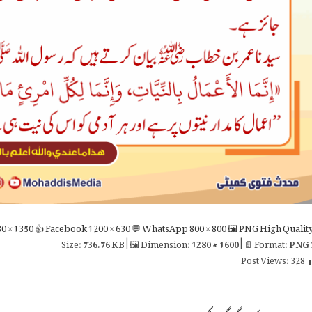
0 × 1350
👍 Facebook
1200 × 630
💬 WhatsApp
800 × 800
🖼 PNG
High Qualit
736.76 KB
| 🖼 Dimension:
1280 × 1600
| 📄 Format:
PNG

Post Views:
328