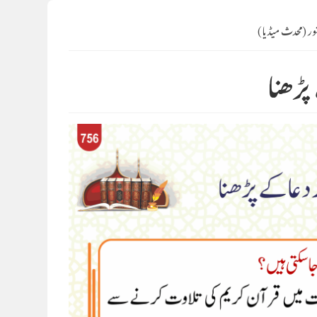
نور (محدث میڈیا)
ڑھنا