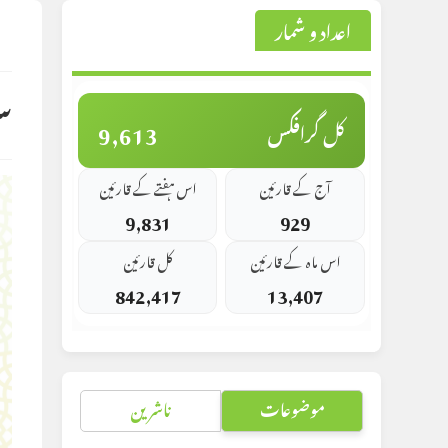
اعداد و شمار
st
d:
س
9,613
کل گرافکس
آج کے قارئین
اس ہفتے کے قارئین
9,831
929
اس ماہ کے قارئین
کل قارئین
842,417
13,407
موضوعات
ناشرین