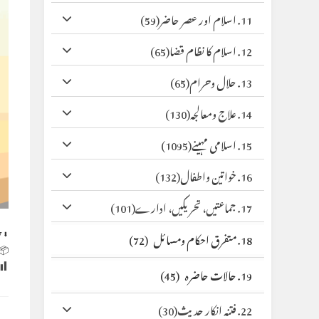
(59)
11. اسلام اور عصر حاضر
(65)
12. اسلام کا نظام قضا
(65)
13. حلال وحرام
(130)
14. علاج ومعالجہ
(1095)
15. اسلامی مہینے
(132)
16. خواتین واطفال
(101)
17. جماعتیں، تحریکیں، ادارے
y
⬇ Original
(72)
18. متفرق احکام ومسائل
 Size:
(45)
19. حالات حاضرہ
(30)
22. فتنہ انکار حدیث