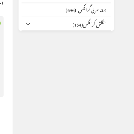
اس
23. عربی گرافکس
(696)
انگلش گرافکس
(154)