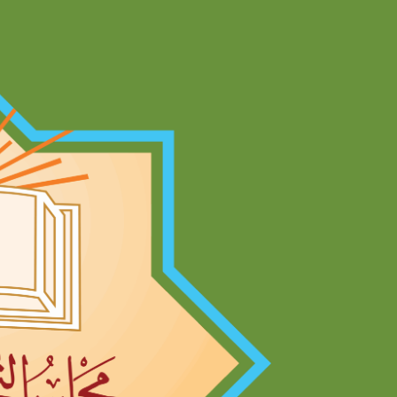
Ski
t
conten