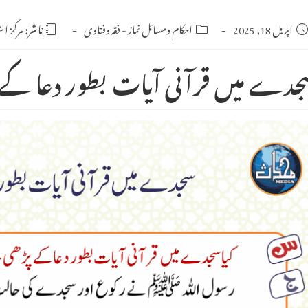
Po
اپریل 18, 2025
Post
احکام ومسائل نماز
-
فقہ وفتاویٰ
ناشر:
مرکز ال
category:
publishe
جدے میں قرآنی آیات بطور دعا کے پ