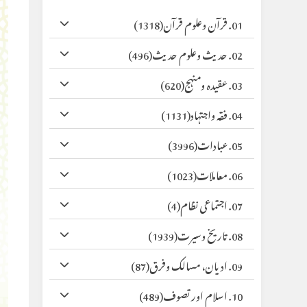
01. قرآن وعلوم قرآن
(1318)
02. حدیث وعلوم حدیث
(496)
03. عقیدہ ومنہج
(620)
04. فقہ واجتہاد
(1131)
05. عبادات
(3996)
06. معاملات
(1023)
07. اجتماعی نظام
(4)
08. تاریخ وسیرت
(1939)
09. ادیان، مسالک وفرق
(87)
10. اسلام اور تصوف
(489)