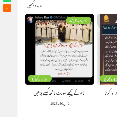
مزید دیکھیں
احکام ومسائل نماز
گیا
34 بار دیکھا گیا
ادا کرنا
امام کے پیچھے سورت فاتحہ کیسے پڑھیں
جون 30, 2026