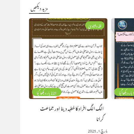
مزید دیکھیں
فقہ وفتاویٰ
گیا
221 بار دیکھا گیا
الگ الگ افراد کا خطبہ دینا اور جماعت
کرانا
مارچ 1, 2025