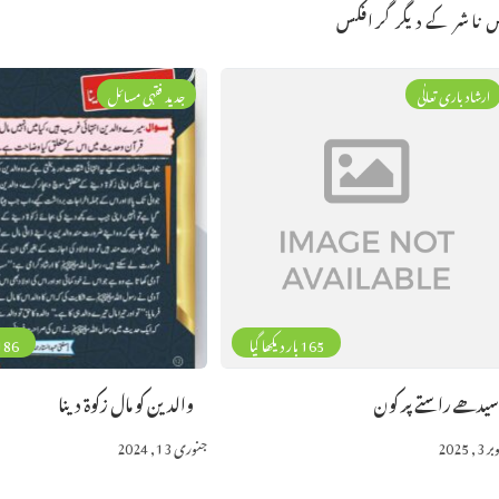
 ناشر کے دیگر گرافکس
ارشاد باری تعالٰی
جدید فقہی مسائل
165 بار دیکھا گیا
186 بار دیکھا 
یدھے راستے پر کون
والدین کو مال زکوۃ دینا
3, 2025
جنوری 13, 2024