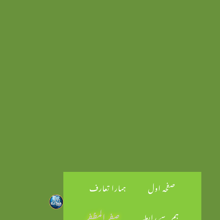
صفحہ اول
ہمارا تعارف
ہم سے رابطہ
صفر المظفر