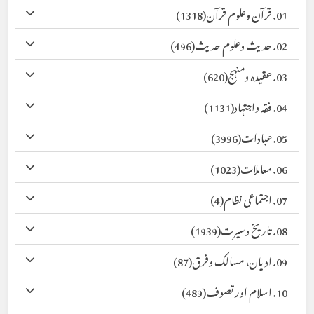
01. قرآن وعلوم قرآن
(1318)
02. حدیث وعلوم حدیث
(496)
03. عقیدہ ومنہج
(620)
04. فقہ واجتہاد
(1131)
05. عبادات
(3996)
06. معاملات
(1023)
07. اجتماعی نظام
(4)
08. تاریخ وسیرت
(1939)
09. ادیان، مسالک وفرق
(87)
10. اسلام اور تصوف
(489)