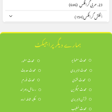
23. عربی گرافکس
(696)
انگلش گرافکس
(154)
ہمارے دیگر پراجیکٹ
محدث سٹوڈیو
محدث سٹور
محدث لائبریری
محدث حدیث
محدث فتویٰ
محدث فورم
محدث میگزین
رسائل وجرائد
قرآن لائبریری
مکتبہ شاملہ اردو
محدث خطیب