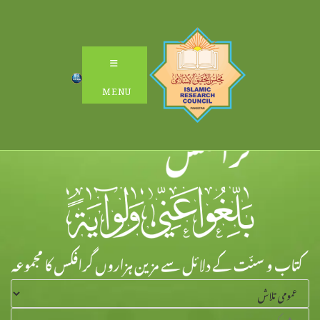
Ski
t
conten
MENU