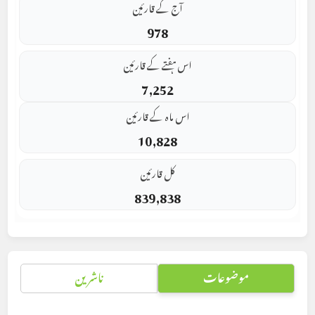
آج کے قارئین
978
اس ہفتے کے قارئین
7,252
اس ماہ کے قارئین
10,828
کل قارئین
839,838
موضوعات
ناشرین