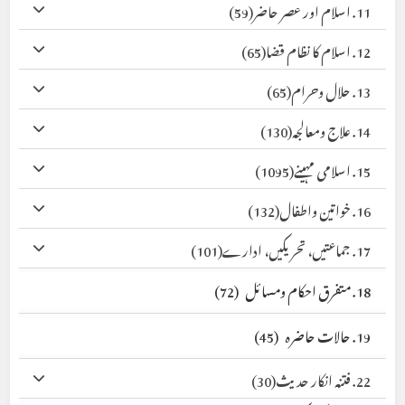
11. اسلام اور عصر حاضر
(59)
12. اسلام کا نظام قضا
(65)
13. حلال وحرام
(65)
14. علاج ومعالجہ
(130)
15. اسلامی مہینے
(1095)
16. خواتین واطفال
(132)
17. جماعتیں، تحریکیں، ادارے
(101)
18. متفرق احکام ومسائل
(72)
19. حالات حاضرہ
(45)
22. فتنہ انکار حدیث
(30)