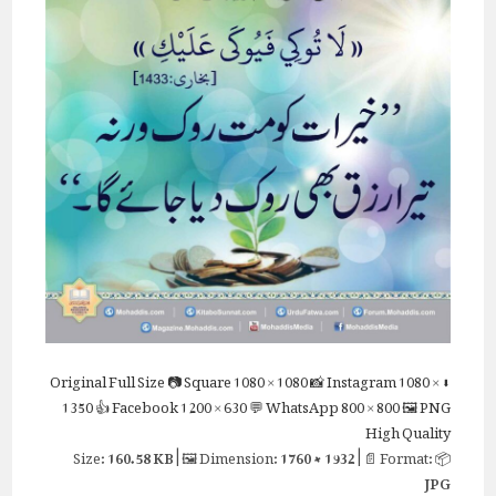
Full Size
📷 Square
1080 × 1080
📸 Instagram
1080 ×
⬇ Original
1350
👍 Facebook
1200 × 630
💬 WhatsApp
800 × 800
🖼 PNG
High Quality
160.58 KB
| 🖼 Dimension:
1760 × 1932
| 📄 Format:
📦 Size:
JPG