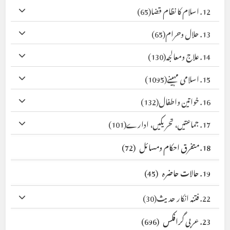
12. اسلام کا نظام قضا
(65)
13. حلال وحرام
(65)
14. علاج ومعالجہ
(130)
15. اسلامی مہینے
(1095)
16. خواتین واطفال
(132)
17. جماعتیں، تحریکیں، ادارے
(101)
18. متفرق احکام ومسائل
(72)
19. حالات حاضرہ
(45)
22. فتنہ انکار حدیث
(30)
23. عربی گرافکس
(696)