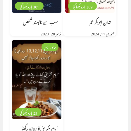
209 بار دیکھا گیا
301 بار دیکھا گیا
شان ابوبکر عمر
سب سے ناپسند شخص
جنوری 11, 2024
نومبر 28, 2023
تذکار ایام
23 بار دیکھا گیا
ایام تشریق کا روزہ رکھنا