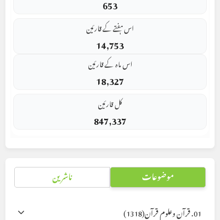
653
اس ہفتے کے قارئین
14,753
اس ماہ کے قارئین
18,327
کل قارئین
847,337
موضوعات
ناشرین
01. قرآن وعلوم قرآن
(1318)