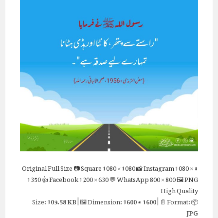
Full Size
📷 Square
1080 × 1080
📸 Instagram
1080 ×
⬇ Original
1350
👍 Facebook
1200 × 630
💬 WhatsApp
800 × 800
🖼 PNG
High Quality
109.58 KB
| 🖼 Dimension:
1600 × 1600
| 📄 Format:
📦 Size:
JPG