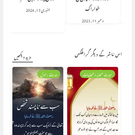
خواراک
جنوری 13, 2024
دسمبر 11, 2023
اس ناشر کے دیگر گرافکس
مزید دیکھیں
سیرت صحابہ وصحابیات
حدیث رسول