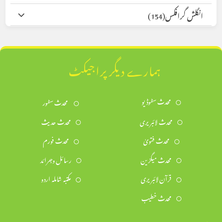
انگلش گرافکس
(154)
ہمارے دیگر پراجیکٹ
محدث سٹوڈیو
محدث سٹور
محدث لائبریری
محدث حدیث
محدث فتویٰ
محدث فورم
محدث میگزین
رسائل وجرائد
قرآن لائبریری
مکتبہ شاملہ اردو
محدث خطیب