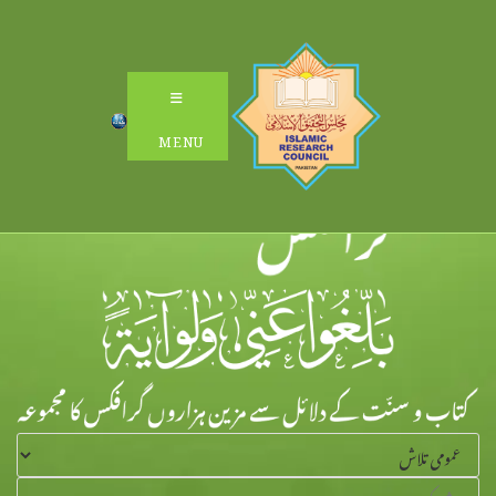
Ski
t
conten
MENU