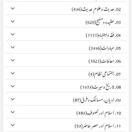
02. حدیث وعلوم حدیث
(496)
03. عقیدہ ومنہج
(620)
04. فقہ واجتہاد
(1131)
05. عبادات
(3996)
06. معاملات
(1023)
07. اجتماعی نظام
(4)
08. تاریخ وسیرت
(1939)
09. ادیان، مسالک وفرق
(87)
10. اسلام اور تصوف
(489)
11. اسلام اور عصر حاضر
(59)