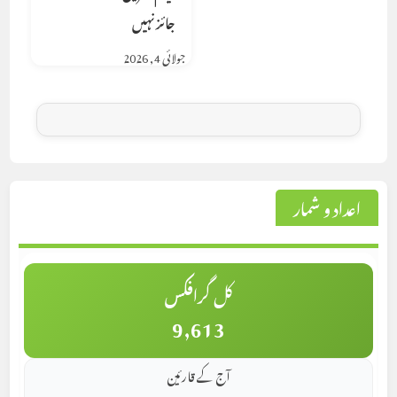
جائز نہیں
جولائی 4, 2026
اعداد و شمار
کل گرافکس
9,613
آج کے قارئین