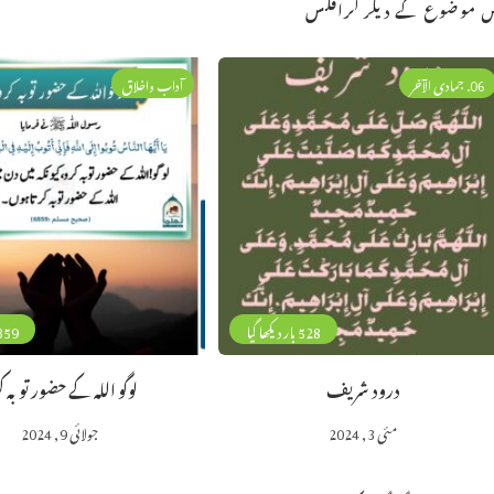
 موضوع کے دیگر گرافکس
06. جمادی الآخر
آداب واخلاق
528 بار دیکھا گیا
359 بار دیکھا 
درود شریف
لوگو اللہ کے حضور توبہ ک
مئی 3, 2024
جولائی 9, 2024