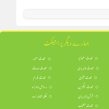
ہمارے دیگر پراجیکٹ
محدث سٹوڈیو
محدث سٹور
محدث لائبریری
محدث حدیث
محدث فتویٰ
محدث فورم
محدث میگزین
رسائل وجرائد
قرآن لائبریری
مکتبہ شاملہ اردو
محدث خطیب