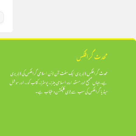
محدث گرافکس
محدث گرافکس لائبریری ایک مفت آن لائن اسلامی گرافکس کی لائبریری
ہے، جہاں صحیح اور مستند اردو اسلامی بینرز، پوسٹرز، کتاب کور، اور سوشل
میڈیا گرافکس کی سب سے بڑی کلیکشن دستیاب ہے۔