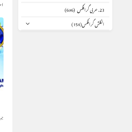
اس
23. عربی گرافکس
(696)
انگلش گرافکس
(154)
ا
جولائی