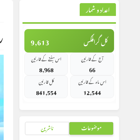
اعداد و شمار
st
d:
ر
9,613
کل گرافکس
آج کے قارئین
اس ہفتے کے قارئین
8,968
66
اس ماہ کے قارئین
کل قارئین
841,554
12,544
موضوعات
ناشرین