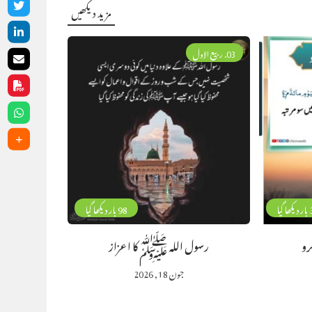
مزید دیکھیں
03. ربیع الاول
گیا
98 بار دیکھا گیا
رو
رسول اللہ ﷺ کا اعزاز
جون 18, 2026