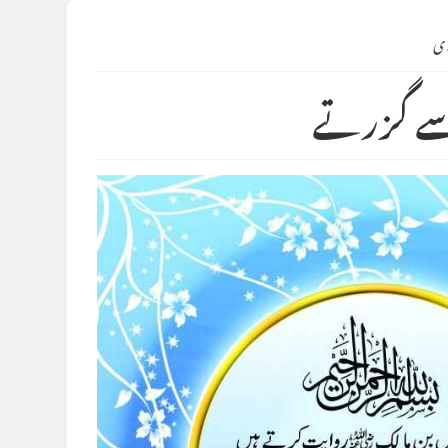
وی
ے گزرتے