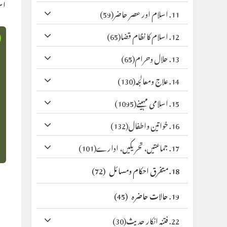
اس
11. اسلام اور عصر حاضر
(59)
12. اسلام کا نظام قضا
(65)
13. حلال وحرام
(65)
14. علاج ومعالجہ
(130)
15. اسلامی مہینے
(1095)
16. خواتین واطفال
(132)
17. جماعتیں، تحریکیں، ادارے
(101)
18. متفرق احکام ومسائل
(72)
19. حالات حاضرہ
(45)
22. فتنہ انکار حدیث
(30)